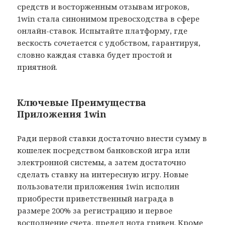
средств и восторженным отзывам игроков,
1win стала синонимом превосходства в сфере
онлайн-ставок. Испытайте платформу, где
вескость сочетается с удобством, гарантируя,
словно каждая ставка будет простой и
приятной.
Ключевые Преимущества
Приложения 1win
Ради первой ставки достаточно внести сумму в
кошелек посредством банковской игра или
электронной системы, а затем достаточно
сделать ставку на интересную игру. Новые
пользователи приложения 1win исполин
приобрести приветственный награда в
размере 200% за регистрацию и первое
восполнение счета, предел нота гривен. Кроме