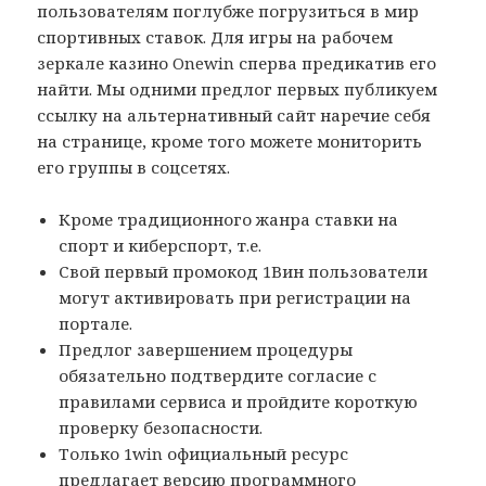
пользователям поглубже погрузиться в мир
спортивных ставок. Для игры на рабочем
зеркале казино Onewin сперва предикатив его
найти. Мы одними предлог первых публикуем
ссылку на альтернативный сайт наречие себя
на странице, кроме того можете мониторить
его группы в соцсетях.
Кроме традиционного жанра ставки на
спорт и киберспорт, т.е.
Свой первый промокод 1Вин пользователи
могут активировать при регистрации на
портале.
Предлог завершением процедуры
обязательно подтвердите согласие с
правилами сервиса и пройдите короткую
проверку безопасности.
Только 1win официальный ресурс
предлагает версию программного