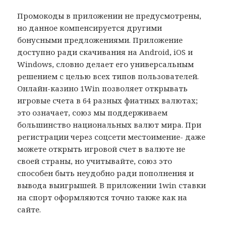
Промокоды в приложении не предусмотрены,
но данное компенсируется другими
бонусными предложениями. Приложение
доступно ради скачивания на Android, iOS и
Windows, словно делает его универсальным
решением с целью всех типов пользователей.
Онлайн-казино 1Win позволяет открывать
игровые счета в 64 разных фиатных валютах;
это означает, союз мы поддерживаем
большинство национальных валют мира. При
регистрации через соцсети местоимение- даже
можете открыть игровой счет в валюте не
своей страны, но учитывайте, союз это
способен быть неудобно ради пополнения и
вывода выигрышей. В приложении 1win ставки
на спорт оформляются точно также как на
сайте.