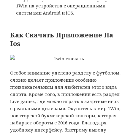
1Win на устройства с операционными
системами Android и iOS.
Как Скачать Приложение На
Ios
Особое внимание уделено разделу с футболом,
словно делает приложение особенно
привлекательным для любителей этого вида
спорта. Кроме того, в приложении есть раздел
Live games, где можно играть в азартные игры
с реальными дилерами. Окунитесь в мир 1Win,
новаторской букмекерской конторы, которая
набирает обороты с 2016 года. Благодаря
удобному интерфейсу, быстрому выводу