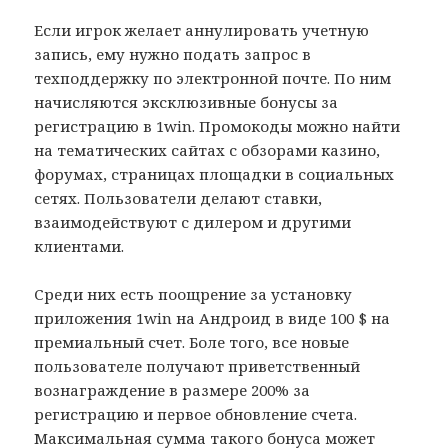
Если игрок желает аннулировать учетную
запись, ему нужно подать запрос в
техподдержку по электронной почте. По ним
начисляются эксклюзивные бонусы за
регистрацию в 1win. Промокоды можно найти
на тематических сайтах с обзорами казино,
форумах, страницах площадки в социальных
сетях. Пользователи делают ставки,
взаимодействуют с дилером и другими
клиентами.
Среди них есть поощрение за установку
приложения 1win на Андроид в виде 100 $ на
премиальный счет. Боле того, все новые
пользователе получают приветственный
вознаграждение в размере 200% за
регистрацию и первое обновление счета.
Максимальная сумма такого бонуса может