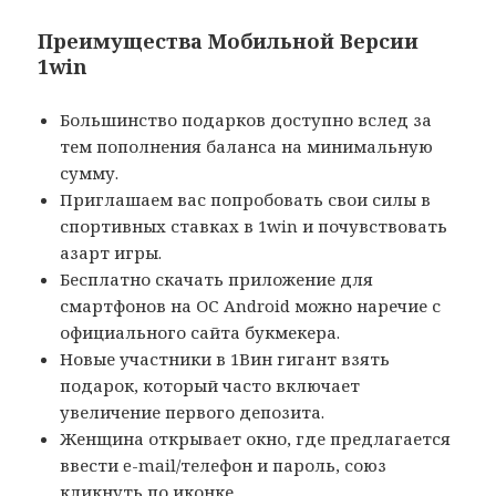
Преимущества Мобильной Версии
1win
Большинство подарков доступно вслед за
тем пополнения баланса на минимальную
сумму.
Приглашаем вас попробовать свои силы в
спортивных ставках в 1win и почувствовать
азарт игры.
Бесплатно скачать приложение для
смартфонов на ОС Android можно наречие с
официального сайта букмекера.
Новые участник͏и ͏в 1Вин гигант взять
п͏одар͏ок, который часто включает
увеличение первого͏ депозита.
Женщина открывает окно, где предлагается
ввести e-mail/телефон и пароль, союз
кликнуть по иконке.