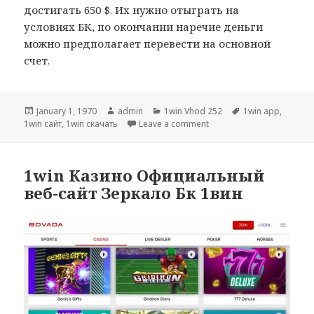
достигать 650 $. Их нужно отыграть на
условиях БК, по окончании наречие деньги
можно предполагает перевести на основной
счет.
Posted
January 1, 1970
Author
admin
Categories
1win Vhod 252
Tags
1win app
,
1win сайт
on
,
1win скачать
Leave a comment
on 1win Скачать Приложе
1win Казино Официальный
веб-сайт Зеркало Бк 1вин