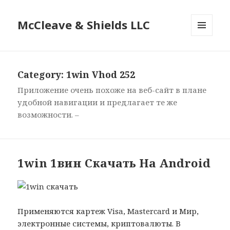
McCleave & Shields LLC
MENU
AND
WIDGETS
Category: 1win Vhod 252
Приложение очень похоже на веб-сайт в плане
удобной навигации и предлагает те же
возможности. –
1win 1вин Скачать На Android
Применяются картеж Visa, Mastercard и Мир,
электронные системы, криптовалюты. В