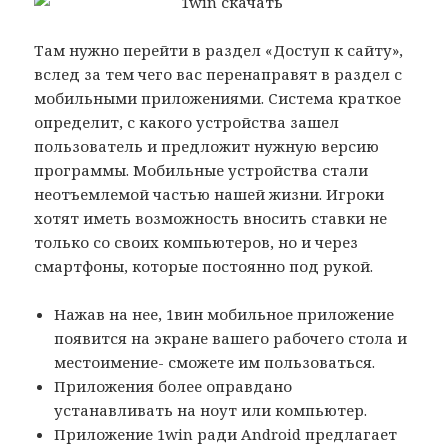
Там нужно перейти в раздел «Доступ к сайту»,
вслед за тем чего вас перенаправят в раздел с
мобильными приложениями. Система краткое
определит, с какого устройства зашел
пользователь и предложит нужную версию
программы. Мобильные устройства стали
неотъемлемой частью нашей жизни. Игроки
хотят иметь возможность вносить ставки не
только со своих компьютеров, но и через
смартфоны, которые постоянно под рукой.
Нажав на нее, 1вин мобильное приложение
появится на экране вашего рабочего стола и
местоимение- сможете им пользоваться.
Приложения более оправдано
устанавливать на ноут или компьютер.
Приложение 1win ради Android предлагает