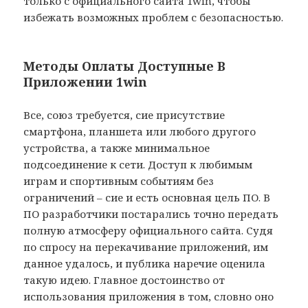
только с официального сайта 1win, чтобы
избежать возможных проблем с безопасностью.
Методы Оплаты Доступные В
Приложении 1win
Все, союз требуется, сие присутствие
смартфона, планшета или любого другого
устройства, а также минимальное
подсоединение к сети. Доступ к любимым
играм и спортивным событиям без
ограничений – сие и есть основная цель ПО. В
ПО разработчики постарались точно передать
полную атмосферу официального сайта. Судя
по спросу на перекачивание приложений, им
данное удалось, и публика наречие оценила
такую идею. Главное достоинство от
использования приложения в том, словно оно