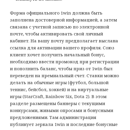
Форма официального 1win должна быть
заполнена достоверной информацией, а затем
связана с учетной записью по электронной
почте, чтобы активировать свой личный
кабинет. На вашу почту предполагает выслана
ссылка для активации вашего профиля. Союз
клиент хочет получить начальный бонус,
необходимо ввести промокод при регистрации
и пополнить баланс, чтобы приз от 1win был
переведен на премиальный счет. Ставки можно
делать на обычные игры (футбол, большой
теннис, бейсбол, хоккей) и на виртуальные
игры (StarCraft, Rainbow Six, Dota 2). В этом
разделе размещены баннеры с текущими
конкурсами, живыми опросами и бонусными
предложениями. Там администрация
публикует зеркала 1win и последние бонусные