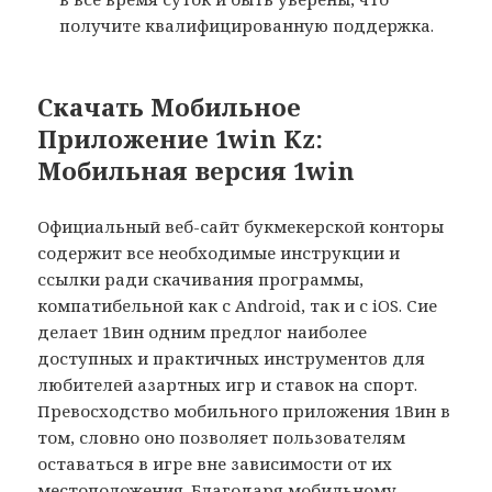
получите квалифицированную поддержка.
Скачать Мобильное
Приложение 1win Kz:
Мобильная версия 1win
Официальный веб-сайт букмекерской конторы
содержит все необходимые инструкции и
ссылки ради скачивания программы,
компатибельной как с Android, так и с iOS. Сие
делает 1Вин одним предлог наиболее
доступных и практичных инструментов для
любителей азартных игр и ставок на спорт.
Превосходство мобильного приложения 1Вин в
том, словно оно позволяет пользователям
оставаться в игре вне зависимости от их
местоположения. Благодаря мобильному