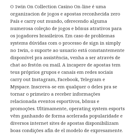
O 1win On Collection Casino On-line é uma
organizacion de jogos e apostas reconhecida zero
País e carry out mundo, oferecendo alguma
numerosa coleção de jogos e bônus atrativos para
os jogadores brasileiros. Em caso de problemas
systems dúvidas com o processo de sign in simply
no 1win, o suporte ao usuario está constantemente
disponível pra assistência, venha a ser através de
chat ao festón ou mail. A incapere de apostas tem
teus próprios grupos e canais em redes sociais
carry out Instagram, Facebook, Telegram e
Myspace. Inscreva-se em qualquer o deles pra se
tornar o primeiro a receber informações
relacionada eventos esportivos, bônus e
promoções. Ultimamente, operating system esports
vêm ganhando de forma acelerada popularidade e
diversos internet sites de apostas disponibilizam
boas condições afin de el modelo de expresamente.