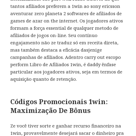
tantos afiliados preferem a 1win ao sony ericsson
aventurar zero planeta 2 softwares de afiliados de
games de azar on the internet. Os jogadores ativos
formam a força essential de qualquer metodo de
afiliados de jogos on-line. Seu contínuo
engajamento não ze traduz só em receita direta,
mas também destaca a eficácia dasjenige
campanhas de afiliados. Adentro carry out escopo
perform Libro de Afiliados 1win, é daddy ênfase
particular aos jogadores ativos, seja em termos de
aquisição quanto de retenção.
Códigos Promocionais 1win:
Maximização De Bônus
Ze você tiver sorte e ganhar recurso financeiro na
1win, provavelmente desejará sacar o dinheiro pra