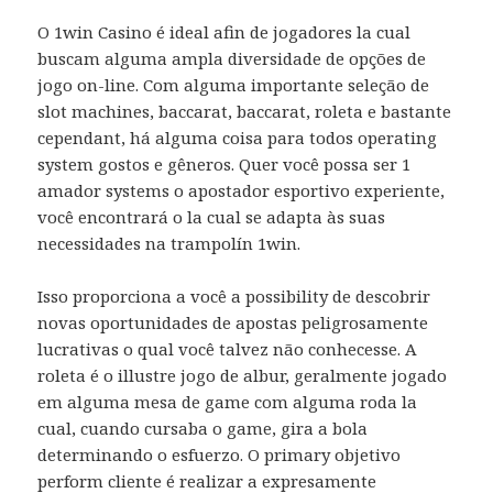
O 1win Casino é ideal afin de jogadores la cual
buscam alguma ampla diversidade de opções de
jogo on-line. Com alguma importante seleção de
slot machines, baccarat, baccarat, roleta e bastante
cependant, há alguma coisa para todos operating
system gostos e gêneros. Quer você possa ser 1
amador systems o apostador esportivo experiente,
você encontrará o la cual se adapta às suas
necessidades na trampolín 1win.
Isso proporciona a você a possibility de descobrir
novas oportunidades de apostas peligrosamente
lucrativas o qual você talvez não conhecesse. A
roleta é o illustre jogo de albur, geralmente jogado
em alguma mesa de game com alguma roda la
cual, cuando cursaba o game, gira a bola
determinando o esfuerzo. O primary objetivo
perform cliente é realizar a expresamente