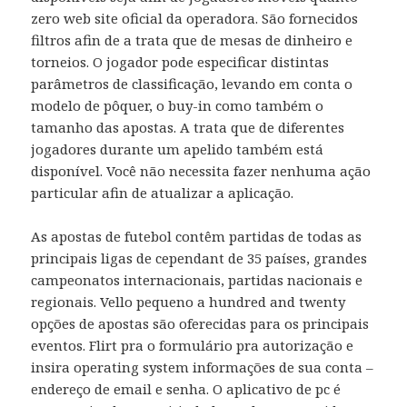
zero web site oficial da operadora. São fornecidos
filtros afin de a trata que de mesas de dinheiro e
torneios. O jogador pode especificar distintas
parâmetros de classificação, levando em conta o
modelo de pôquer, o buy-in como também o
tamanho das apostas. A trata que de diferentes
jogadores durante um apelido também está
disponível. Você não necessita fazer nenhuma ação
particular afin de atualizar a aplicação.
As apostas de futebol contêm partidas de todas as
principais ligas de cependant de 35 países, grandes
campeonatos internacionais, partidas nacionais e
regionais. Vello pequeno a hundred and twenty
opções de apostas são oferecidas para os principais
eventos. Flirt pra o formulário pra autorização e
insira operating system informações de sua conta –
endereço de email e senha. O aplicativo de pc é