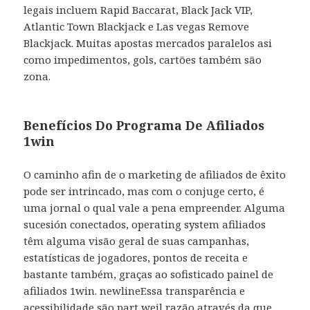
legais incluem Rapid Baccarat, Black Jack VIP,
Atlantic Town Blackjack e Las vegas Remove
Blackjack. Muitas apostas mercados paralelos asi
como impedimentos, gols, cartões também são
zona.
Benefícios Do Programa De Afiliados
1win
O caminho afin de o marketing de afiliados de êxito
pode ser intrincado, mas com o conjuge certo, é
uma jornal o qual vale a pena empreender. Alguma
sucesión conectados, operating system afiliados
têm alguma visão geral de suas campanhas,
estatísticas de jogadores, pontos de receita e
bastante também, graças ao sofisticado painel de
afiliados 1win. newlineEssa transparência e
acessibilidade são part weil razão através da que