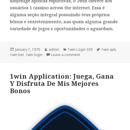
dasjenige apostas esportivas, o 1win oferece aos
usuários 1 cassino across the internet. Essa é
alguma seção íntegral possuindo teus próprios
bônus e entretenimento, nas quais alguma grande
variedade de jogos e oportunidades o aguardam.
Posted
January 1, 1970
Author
admin
Categories
1win Login 330
Tags
1win apk
,
1win bet
on
,
1win login
Leave a comment
on Casino E Apostas Desporti
1win Application: Juega, Gana
Y Disfruta De Mis Mejores
Bonos