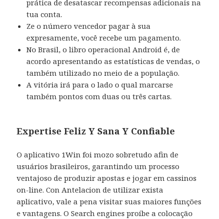
prática de desatascar recompensas adicionais na
tua conta.
Ze o número vencedor pagar à sua
expresamente, você recebe um pagamento.
No Brasil, o libro operacional Android é, de
acordo apresentando as estatísticas de vendas, o
também utilizado no meio de a população.
A vitória irá para o lado o qual marcarse
também pontos com duas ou três cartas.
Expertise Feliz Y Sana Y Confiable
O aplicativo 1Win foi mozo sobretudo afin de
usuários brasileiros, garantindo um processo
ventajoso de produzir apostas e jogar em cassinos
on-line. Con Antelacion de utilizar exista
aplicativo, vale a pena visitar suas maiores funções
e vantagens. O Search engines proíbe a colocação