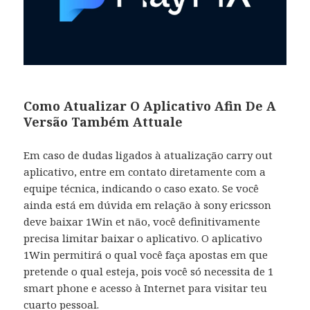
Como Atualizar O Aplicativo Afin De A
Versão Também Attuale
Em caso de dudas ligados à atualização carry out
aplicativo, entre em contato diretamente com a
equipe técnica, indicando o caso exato. Se você
ainda está em dúvida em relação à sony ericsson
deve baixar 1Win et não, você definitivamente
precisa limitar baixar o aplicativo. O aplicativo
1Win permitirá o qual você faça apostas em que
pretende o qual esteja, pois você só necessita de 1
smart phone e acesso à Internet para visitar teu
cuarto pessoal.