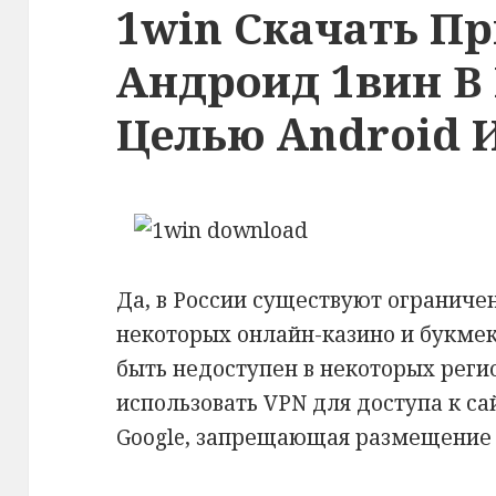
1win Скачать П
Андроид 1вин В 
Целью Android И
Да, в России существуют ограниче
некоторых онлайн-казино и букмек
быть недоступен в некоторых реги
использовать VPN для доступа к с
Google, запрещающая размещение