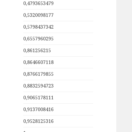
0,4793653479
0,5320098177
0,5798437342
0,6557960295
0,861256215
0,8646607118
0,8766179855
0,8832594723
0,9065178111
0,9137008416
0,9528125316