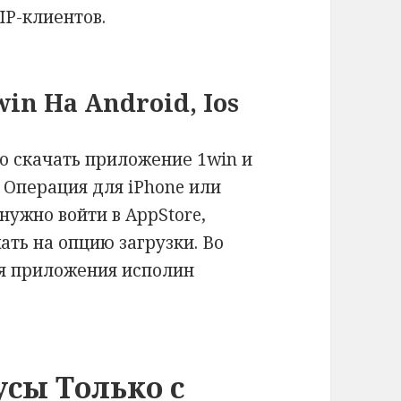
P-клиентов.
in На Android, Ios
 скачать приложение 1win и
 Операция для iPhone или
нужно войти в AppStore,
ать на опцию загрузки. Во
ия приложения исполин
сы Только с