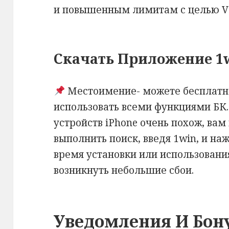
и повышенным лимитам с целью VI
Скачать Приложение 1w
Местоимение- можете бесплатно
использовать всеми функциями БК.
устройств iPhone очень похож, вам 
выполнить поиск, введя 1win, и наж
время установки или использован
возникнуть небольшие сбои.
Уведомления И Бону