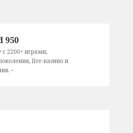
d 950
с 2200+ играми,
коления, live-казино и
ия. –