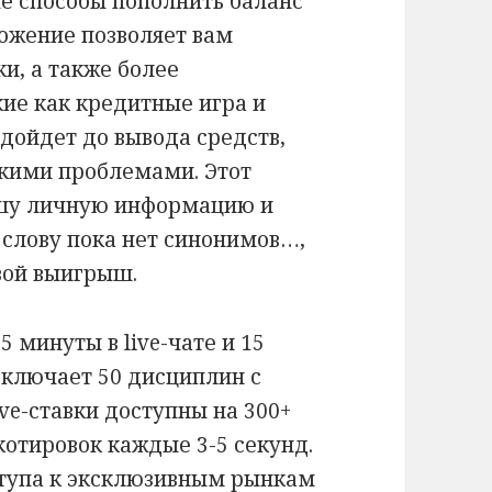
ые способы пополнить баланс
иложение позволяет вам
и, а также более
ие как кредитные игра и
 дойдет до вывода средств,
какими проблемами. Этот
шу личную информацию и
слову пока нет синонимов…,
вой выигрыш.
5 минуты в live-чате и 15
включает 50 дисциплин с
ive-ставки доступны на 300+
отировок каждые 3-5 секунд.
ступа к эксклюзивным рынкам