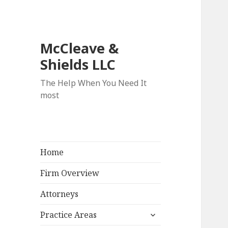
McCleave &
Shields LLC
The Help When You Need It
most
Home
Firm Overview
Attorneys
expand
Practice Areas
child