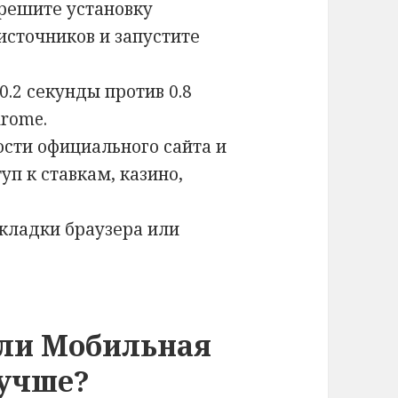
зрешите установку
источников и запустите
.
0.2 секунды против 0.8
hrome.
сти официального сайта и
п к ставкам, казино,
акладки браузера или
ли Мобильная
Лучше?