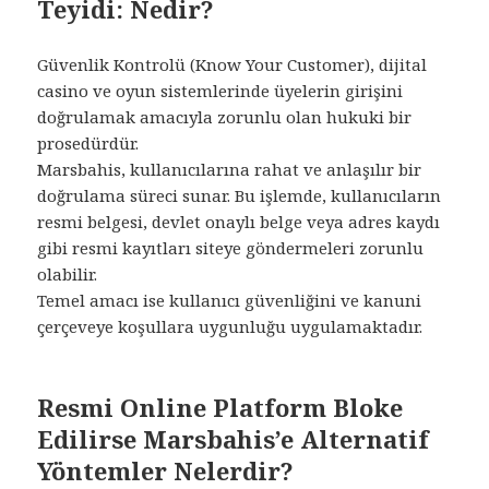
Teyidi: Nedir?
Güvenlik Kontrolü (Know Your Customer), dijital
casino ve oyun sistemlerinde üyelerin girişini
doğrulamak amacıyla zorunlu olan hukuki bir
prosedürdür.
Marsbahis, kullanıcılarına rahat ve anlaşılır bir
doğrulama süreci sunar. Bu işlemde, kullanıcıların
resmi belgesi, devlet onaylı belge veya adres kaydı
gibi resmi kayıtları siteye göndermeleri zorunlu
olabilir.
Temel amacı ise kullanıcı güvenliğini ve kanuni
çerçeveye koşullara uygunluğu uygulamaktadır.
Resmi Online Platform Bloke
Edilirse Marsbahis’e Alternatif
Yöntemler Nelerdir?