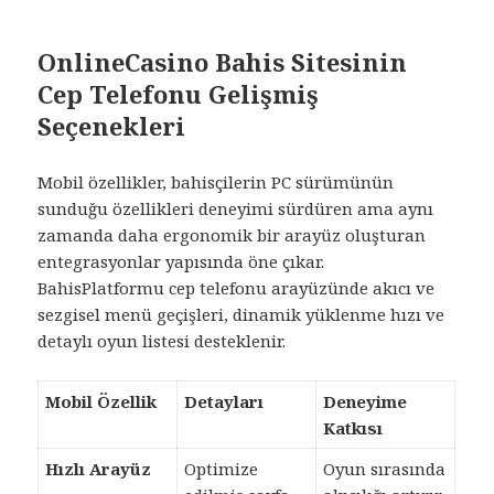
OnlineCasino Bahis Sitesinin
Cep Telefonu Gelişmiş
Seçenekleri
Mobil özellikler, bahisçilerin PC sürümünün
sunduğu özellikleri deneyimi sürdüren ama aynı
zamanda daha ergonomik bir arayüz oluşturan
entegrasyonlar yapısında öne çıkar.
BahisPlatformu cep telefonu arayüzünde akıcı ve
sezgisel menü geçişleri, dinamik yüklenme hızı ve
detaylı oyun listesi desteklenir.
Mobil Özellik
Detayları
Deneyime
Katkısı
Hızlı Arayüz
Optimize
Oyun sırasında