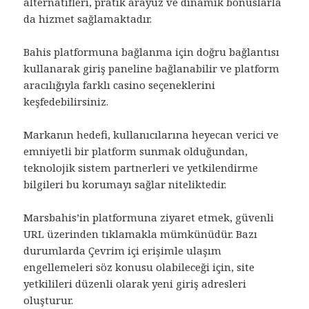
alternatifleri, pratik arayüz ve dinamik bonuslarla
da hizmet sağlamaktadır.
Bahis platformuna bağlanma için doğru bağlantısı
kullanarak giriş paneline bağlanabilir ve platform
aracılığıyla farklı casino seçeneklerini
keşfedebilirsiniz.
Markanın hedefi, kullanıcılarına heyecan verici ve
emniyetli bir platform sunmak olduğundan,
teknolojik sistem partnerleri ve yetkilendirme
bilgileri bu korumayı sağlar niteliktedir.
Marsbahis’in platformuna ziyaret etmek, güvenli
URL üzerinden tıklamakla mümkünüdür. Bazı
durumlarda Çevrim içi erişimle ulaşım
engellemeleri söz konusu olabileceği için, site
yetkilileri düzenli olarak yeni giriş adresleri
oluşturur.