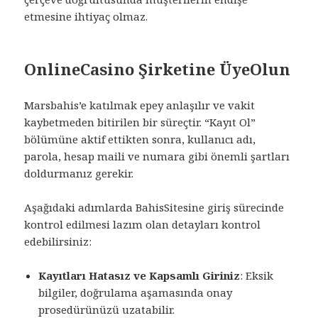
etmesine ihtiyaç olmaz.
OnlineCasino Şirketine ÜyeOlun
Marsbahis’e katılmak epey anlaşılır ve vakit
kaybetmeden bitirilen bir süreçtir. “Kayıt Ol”
bölümüne aktif ettikten sonra, kullanıcı adı,
parola, hesap maili ve numara gibi önemli şartları
doldurmanız gerekir.
Aşağıdaki adımlarda BahisSitesine giriş sürecinde
kontrol edilmesi lazım olan detayları kontrol
edebilirsiniz:
Kayıtları Hatasız ve Kapsamlı Giriniz
: Eksik
bilgiler, doğrulama aşamasında onay
prosedürünüzü uzatabilir.