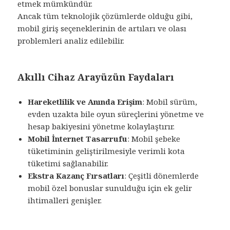
etmek mümkündür.
Ancak tüm teknolojik çözümlerde olduğu gibi,
mobil giriş seçeneklerinin de artıları ve olası
problemleri analiz edilebilir.
Akıllı Cihaz Arayüzün Faydaları
Hareketlilik ve Anında Erişim
: Mobil sürüm,
evden uzakta bile oyun süreçlerini yönetme ve
hesap bakiyesini yönetme kolaylaştırır.
Mobil İnternet Tasarrufu
: Mobil şebeke
tüketiminin geliştirilmesiyle verimli kota
tüketimi sağlanabilir.
Ekstra Kazanç Fırsatları
: Çeşitli dönemlerde
mobil özel bonuslar sunulduğu için ek gelir
ihtimalleri genişler.