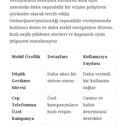
versiyonunu deneyimi sürdüren ama aynı
zamanda daha taşınabilir bir erişim geliştiren
çözümler olarak tercih edilir.
OnlineŞansOyunlarıAğı taşınabilir versiyonunda
kullanıcı dostu ve daha stabil navigasyon düzeni,
hızlı sayfa yükleme süreleri ve kapsamlı oyun
yelpazesi sunulmuştur.
Mobil Özellik
Detayları
Kullanıcıya
Faydası
Düşük
Daha akıcı bir
Daha verimli
Gecikme
sistem sunar
bir kullanım
Süresi
sağlar
Cep
Özel
Casino ve
Telefonuna
kampanyalara
bahis
Özel
hızlı erişim
deneyimini
Kampanya
destekler