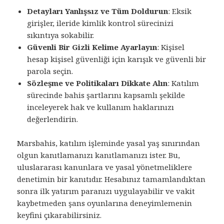
Detayları Yanlışsız ve Tüm Doldurun
: Eksik
girişler, ileride kimlik kontrol sürecinizi
sıkıntıya sokabilir.
Güvenli Bir Gizli Kelime Ayarlayın
: Kişisel
hesap kişisel güvenliği için karışık ve güvenli bir
parola seçin.
Sözleşme ve Politikaları Dikkate Alın
: Katılım
sürecinde bahis şartlarını kapsamlı şekilde
inceleyerek hak ve kullanım haklarınızı
değerlendirin.
Marsbahis, katılım işleminde yasal yaş sınırından
olgun kanıtlamanızı kanıtlamanızı ister. Bu,
uluslararası kanunlara ve yasal yönetmeliklere
denetimin bir kanıtıdır. Hesabınız tamamlandıktan
sonra ilk yatırım paranızı uygulayabilir ve vakit
kaybetmeden şans oyunlarına deneyimlemenin
keyfini çıkarabilirsiniz.