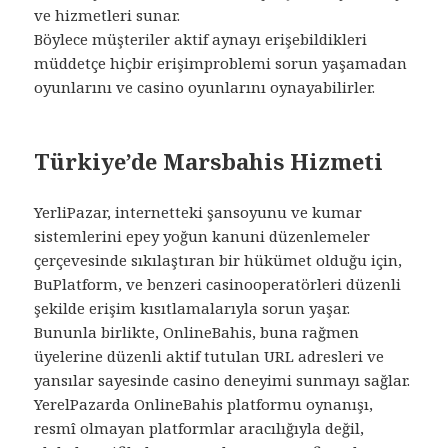
ve hizmetleri sunar.
Böylece müşteriler aktif aynayı erişebildikleri
müddetçe hiçbir erişimproblemi sorun yaşamadan
oyunlarını ve casino oyunlarını oynayabilirler.
Türkiye’de Marsbahis Hizmeti
YerliPazar, internetteki şansoyunu ve kumar
sistemlerini epey yoğun kanuni düzenlemeler
çerçevesinde sıkılaştıran bir hükümet olduğu için,
BuPlatform, ve benzeri casinooperatörleri düzenli
şekilde erişim kısıtlamalarıyla sorun yaşar.
Bununla birlikte, OnlineBahis, buna rağmen
üyelerine düzenli aktif tutulan URL adresleri ve
yansılar sayesinde casino deneyimi sunmayı sağlar.
YerelPazarda OnlineBahis platformu oynanışı,
resmî olmayan platformlar aracılığıyla değil,