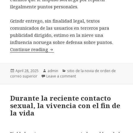
ilegalmente puntos personales.
Grindr entrego, sin finalidad legal, textos
comunicados de las usuarios en terceros para
publicidad dirigido, estimo en la nieve una
influencia noruega sobre defensa sobre puntos.
Continue reading
Una app sobre citas que usan 11 dece
Posted
April 28, 2025
Author
admin
Categories
sitio de la novia de orden de
correo superior
on
Leave a comment
on Una app sobre citas que usa
Durante la reciente contacto
sexual, la vivencia con el fin de
la vida