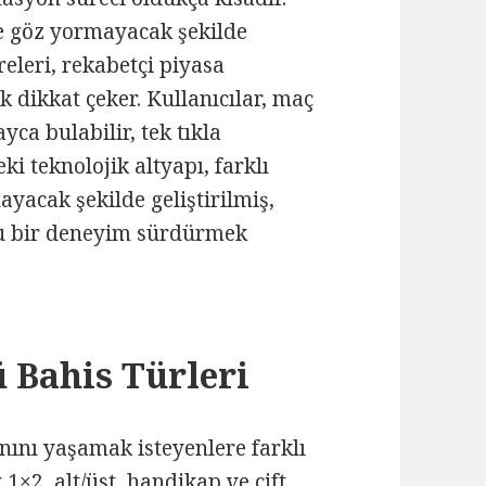
e göz yormayacak şekilde
releri, rekabetçi piyasa
k dikkat çeker. Kullanıcılar, maç
yca bulabilir, tek tıkla
ki teknolojik altyapı, farklı
yacak şekilde geliştirilmiş,
rlu bir deneyim sürdürmek
 Bahis Türleri
ını yaşamak isteyenlere farklı
 1×2, alt/üst, handikap ve çift