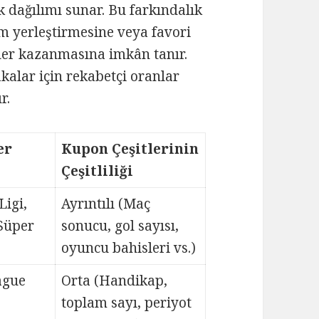
k dağılımı sunar. Bu farkındalık
im yerleştirmesine veya favori
mler kazanmasına imkân tanır.
alar için rekabetçi oranlar
r.
er
Kupon Çeşitlerinin
Çeşitliliği
igi,
Ayrıntılı (Maç
 Süper
sonucu, gol sayısı,
oyuncu bahisleri vs.)
ague
Orta (Handikap,
toplam sayı, periyot