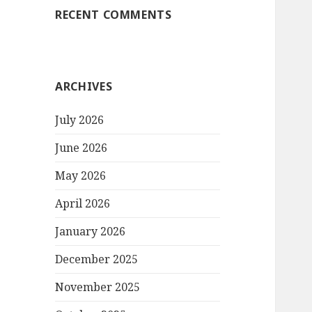
RECENT COMMENTS
ARCHIVES
July 2026
June 2026
May 2026
April 2026
January 2026
December 2025
November 2025