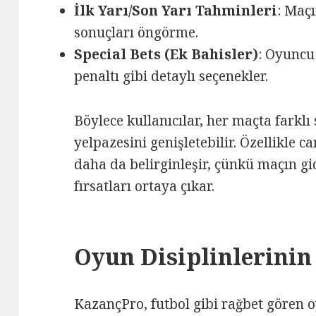
İlk Yarı/Son Yarı Tahminleri
: Maçı
sonuçları öngörme.
Special Bets (Ek Bahisler)
: Oyuncu
penaltı gibi detaylı seçenekler.
Böylece kullanıcılar, her maçta farklı
yelpazesini genişletebilir. Özellikle ca
daha da belirginleşir, çünkü maçın gi
fırsatları ortaya çıkar.
Oyun Disiplinlerini
KazançPro, futbol gibi rağbet gören 