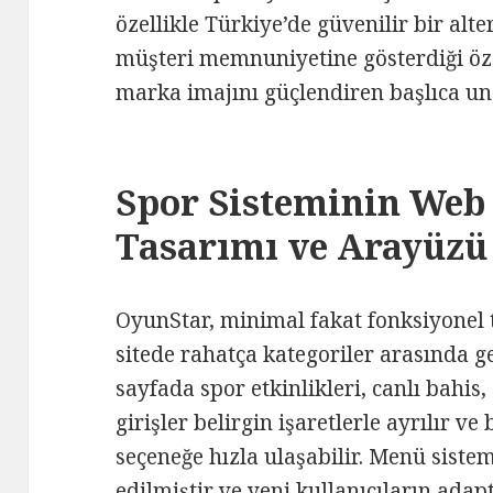
özellikle Türkiye’de güvenilir bir alter
müşteri memnuniyetine gösterdiği özen
marka imajını güçlendiren başlıca un
Spor Sisteminin Web 
Tasarımı ve Arayüzü
OyunStar, minimal fakat fonksiyonel t
sitede rahatça kategoriler arasında g
sayfada spor etkinlikleri, canlı bahis,
girişler belirgin işaretlerle ayrılır v
seçeneğe hızla ulaşabilir. Menü sistem
edilmiştir ve yeni kullanıcıların adap