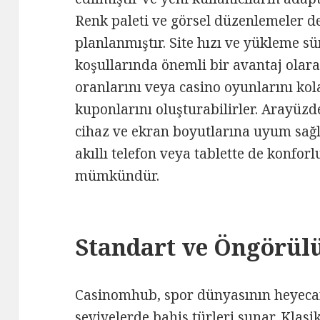
Renk paleti ve görsel düzenlemeler d
planlanmıştır. Site hızı ve yükleme sü
koşullarında önemli bir avantaj olara
oranlarını veya casino oyunlarını kola
kuponlarını oluşturabilirler. Arayüzde
cihaz ve ekran boyutlarına uyum sağla
akıllı telefon veya tablette de konfo
mümkündür.
Standart ve Öngörülü
Casinomhub, spor dünyasının heyecan
seviyelerde bahis türleri sunar. Klasik