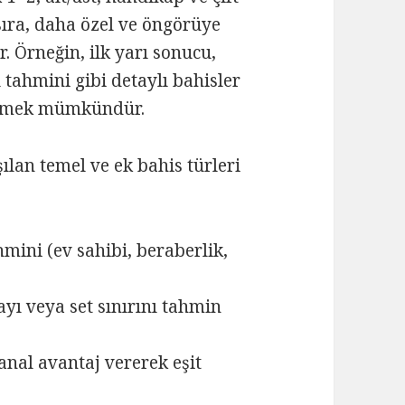
 sıra, daha özel ve öngörüye
. Örneğin, ilk yarı sonucu,
ı tahmini gibi detaylı bahisler
 etmek mümkündür.
ılan temel ve ek bahis türleri
mini (ev sahibi, beraberlik,
sayı veya set sınırını tahmin
sanal avantaj vererek eşit