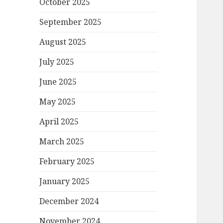
October 2025
September 2025
August 2025
July 2025
June 2025
May 2025
April 2025
March 2025
February 2025
January 2025
December 2024
November 2024