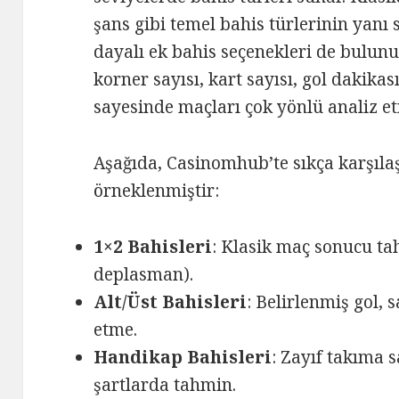
şans gibi temel bahis türlerinin yanı
dayalı ek bahis seçenekleri de bulunur
korner sayısı, kart sayısı, gol dakikas
sayesinde maçları çok yönlü analiz
Aşağıda, Casinomhub’te sıkça karşılaş
örneklenmiştir:
1×2 Bahisleri
: Klasik maç sonucu tah
deplasman).
Alt/Üst Bahisleri
: Belirlenmiş gol, 
etme.
Handikap Bahisleri
: Zayıf takıma 
şartlarda tahmin.