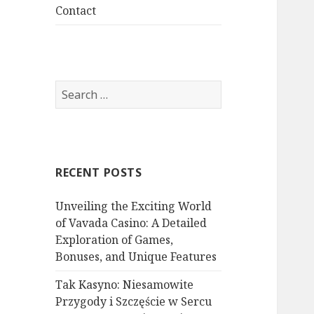
menu
Contact
S
e
a
r
c
RECENT POSTS
h
f
Unveiling the Exciting World
o
of Vavada Casino: A Detailed
r
Exploration of Games,
:
Bonuses, and Unique Features
Tak Kasyno: Niesamowite
Przygody i Szczęście w Sercu