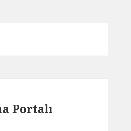
a Portalı