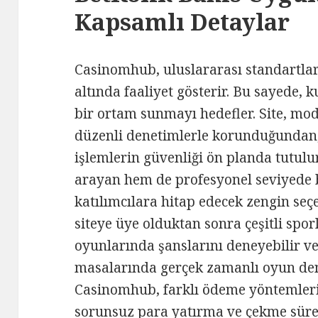
Kapsamlı Detaylar
Casinomhub, uluslararası standartlar
altında faaliyet gösterir. Bu sayede, k
bir ortam sunmayı hedefler. Site, mod
düzenli denetimlerle korunduğundan, k
işlemlerin güvenliği ön planda tutulur
arayan hem de profesyonel seviyede
katılımcılara hitap edecek zengin seçe
siteye üye olduktan sonra çeşitli spor
oyunlarında şanslarını deneyebilir ve
masalarında gerçek zamanlı oyun den
Casinomhub, farklı ödeme yöntemlerin
sorunsuz para yatırma ve çekme süreçle