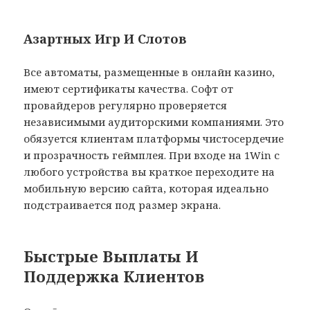
Азартных Игр И Слотов
Все автоматы, размещенные в онлайн казино,
имеют сертификаты качества. Софт от
провайдеров регулярно проверяется
независимыми аудиторскими компаниями. Это
обязуется клиентам платформы чистосердечие
и прозрачность геймплея. При входе на 1Win с
любого устройства вы краткое переходите на
мобильную версию сайта, которая идеально
подстраивается под размер экрана.
Быстрые Выплаты И
Поддержка Клиентов