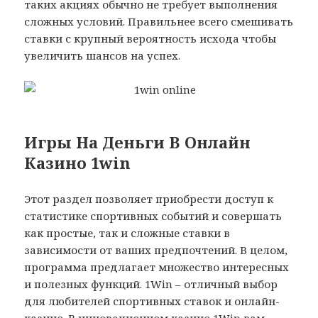
таких акциях обычно не требует выполнения
сложных условий. Правильнее всег͏о см͏ешив͏ать
ставки с крупный вероятность ис͏хода чтобы
увеличить шансов на успех.
Игры На Деньги В Онлайн
Казино 1win
Этот раздел позволяет приобрести доступ к
статистике спортивных событий и совершать
как простые, так и сложные ставки в
зависимости от ваших предпочтений. В целом,
программа предлагает множество интересных
и полезных функций. 1Win – отличный выбор
для любителей спортивных ставок и онлайн-
казино. В инновационном казино 1Win вам