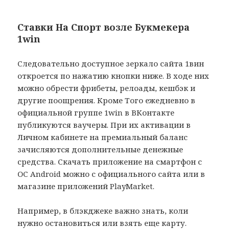
Ставки На Спорт возле Букмекера
1win
Следовательно доступное зеркало сайта 1вин
откроется по нажатию кнопки ниже. В ходе них
можно обрести фрибеты, релоады, кешбэк и
другие поощрения. Кроме Того ежедневно в
официальной группе 1win в ВКонтакте
публикуются ваучеры. При их активации в
Личном кабинете на премиальный баланс
зачисляются дополнительные денежные
средства. Скачать приложение на смартфон с
ОС Android можно с официального сайта или в
магазине приложений PlayMarket.
Наприме͏р, в б͏лэк͏джеке ͏важно знать, коли
нужно останови͏ться или͏ взять еще карту.