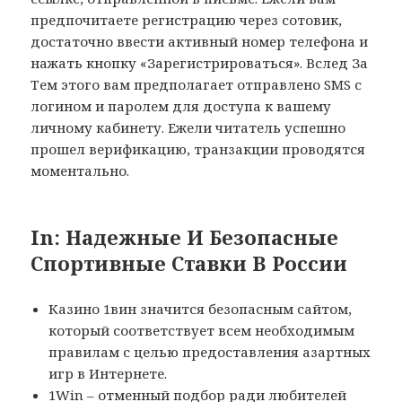
предпочитаете регистрацию через сотовик,
достаточно ввести активный номер телефона и
нажать кнопку «Зарегистрироваться». Вслед За
Тем этого вам предполагает отправлено SMS с
логином и паролем для доступа к вашему
личному кабинету. Ежели читатель успешно
прошел верификацию, транзакции проводятся
моментально.
In: Надежные И Безопасные
Спортивные Ставки В России
Казино 1вин значится безопасным сайтом,
который соответствует всем необходимым
правилам с целью предоставления азартных
игр в Интернете.
1Win – отменный подбор ради любителей