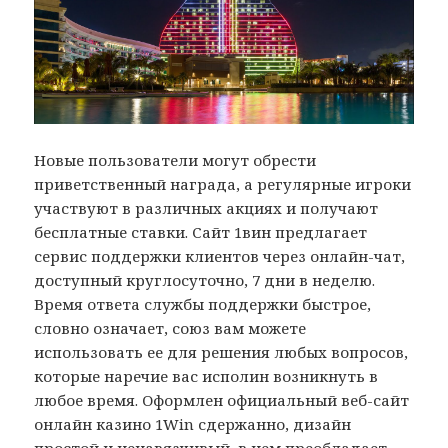
Новые пользователи могут обрести
приветственный награда, а регулярные игроки
участвуют в различных акциях и получают
бесплатные ставки. Сайт 1вин предлагает
сервис поддержки клиентов через онлайн-чат,
доступный круглосуточно, 7 дни в неделю.
Время ответа службы поддержки быстрое,
словно означает, союз вам можете
использовать ее для решения любых вопросов,
которые наречие вас исполин возникнуть в
любое время. Оформлен официальный веб-сайт
онлайн казино 1Win сдержанно, дизайн
простой и ненавязчивый, в нем преобладает