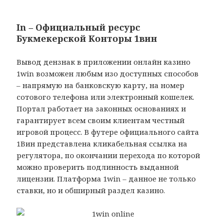
In – Официальный ресурс
Букмекерской Конторы 1вин
Вывод дензнак в приложении онлайн казино
1win возможен любым изо доступных способов
– напрямую на банковскую карту, на номер
сотового телефона или электронный кошелек.
Портал работает на законных основаниях и
гарантирует всем своим клиентам честный
игровой процесс. В футере официального сайта
1Вин представлена кликабельная ссылка на
регулятора, по окончании перехода по которой
можно проверить подлинность выданной
лицензии. Платформа 1win – данное не только
ставки, но и обширный раздел казино.