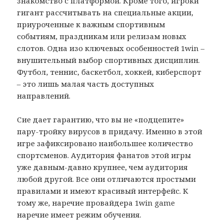
знакомство с платформой. Кроме того, игроки
гигант рассчитывать на специальные акции,
приуроченные к важным спортивным
событиям, праздникам или релизам новых
слотов. Одна изо ключевых особенностей 1win –
внушительный выбор спортивных дисциплин.
Футбол, теннис, баскетбол, хоккей, киберспорт
– это лишь малая часть доступных
направлений.
Сие дает гарантию, что вы не «подцепите»
пару-тройку вирусов в придачу. Именно в этой
игре зафиксировано наибольшее количество
спортсменов. Аудитория фанатов этой игры
уже давным-давно крупнее, чем аудитория
любой другой. Все они отличаются простыми
правилами и имеют красивый интерфейс. К
тому же, наречие провайдера 1win game
наречие имеет режим обучения.