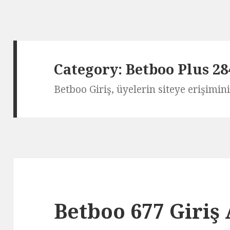
Category: Betboo Plus 28
Betboo Giriş, üyelerin siteye erişimini
Betboo 677 Giriş