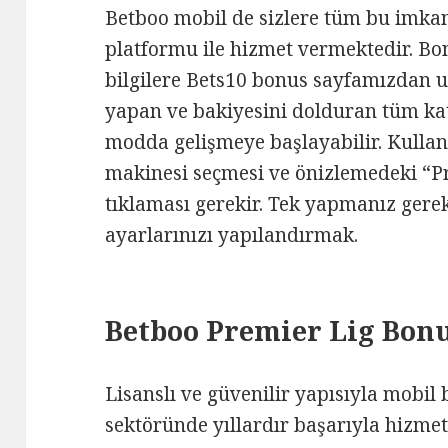
Betboo mobil de sizlere tüm bu imkan
platformu ile hizmet vermektedir. Bo
bilgilere Bets10 bonus sayfamızdan ul
yapan ve bakiyesini dolduran tüm kat
modda gelişmeye başlayabilir. Kullanı
makinesi seçmesi ve önizlemedeki “P
tıklaması gerekir. Tek yapmanız gereke
ayarlarınızı yapılandırmak.
Betboo Premier Lig Bonu
Lisanslı ve güvenilir yapısıyla mobil 
sektöründe yıllardır başarıyla hizmet