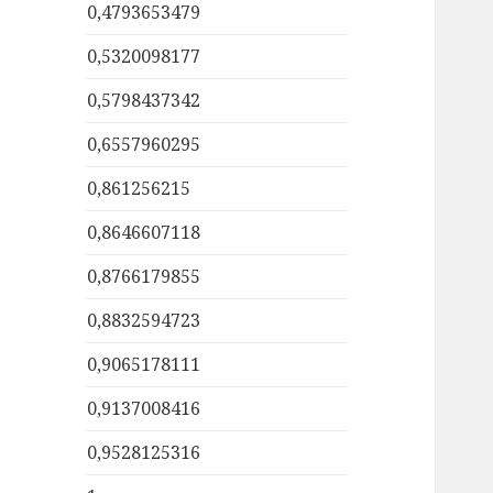
0,4793653479
0,5320098177
0,5798437342
0,6557960295
0,861256215
0,8646607118
0,8766179855
0,8832594723
0,9065178111
0,9137008416
0,9528125316