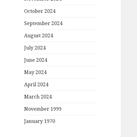
October 2024
September 2024
August 2024
July 2024
June 2024
May 2024
April 2024
March 2024
November 1999
January 1970