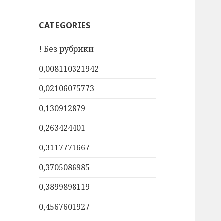
CATEGORIES
! Без рубрики
0,008110321942
0,02106075773
0,130912879
0,263424401
0,3117771667
0,3705086985
0,3899898119
0,4567601927