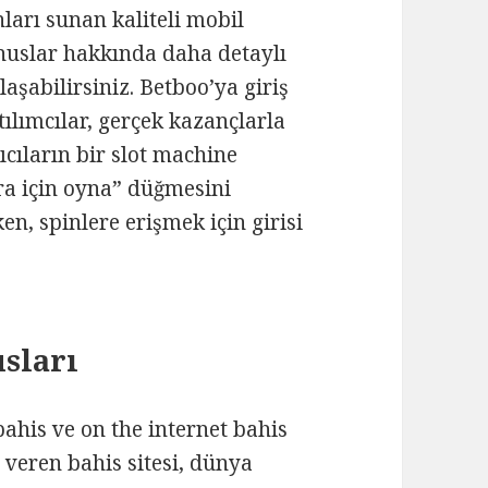
ları sunan kaliteli mobil
nuslar hakkında daha detaylı
aşabilirsiniz. Betboo’ya giriş
ılımcılar, gerçek kazançlarla
cıların bir slot machine
ra için oyna” düğmesini
n, spinlere erişmek için girisi
sları
bahis ve on the internet bahis
 veren bahis sitesi, dünya