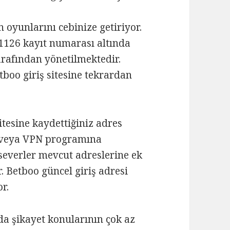
 oyunlarını cebinize getiriyor.
51126 kayıt numarası altında
arafından yönetilmektedir.
tboo giriş sitesine tekrardan
tesine kaydettiğiniz adres
a veya VPN programına
 severler mevcut adreslerine ek
r. Betboo güncel giriş adresi
r.
a şikayet konularının çok az