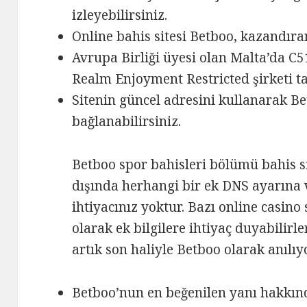
izleyebilirsiniz.
Online bahis sitesi Betboo, kazandıran
Avrupa Birliği üyesi olan Malta’da C
Realm Enjoyment Restricted şirketi t
Sitenin güncel adresini kullanarak Be
bağlanabilirsiniz.
Betboo spor bahisleri bölümü bahis si
dışında herhangi bir ek DNS ayarın
ihtiyacınız yoktur. Bazı online casino
olarak ek bilgilere ihtiyaç duyabilirle
artık son haliyle Betboo olarak anılıyo
Betboo’nun en beğenilen yanı hakkınd