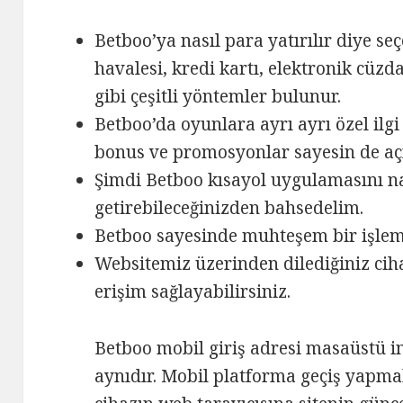
Betboo’ya nasıl para yatırılır diye s
havalesi, kredi kartı, elektronik cüzd
gibi çeşitli yöntemler bulunur.
Betboo’da oyunlara ayrı ayrı özel ilgi
bonus ve promosyonlar sayesin de açı
Şimdi Betboo kısayol uygulamasını nas
getirebileceğinizden bahsedelim.
Betboo sayesinde muhteşem bir işlem v
Websitemiz üzerinden dilediğiniz cih
erişim sağlayabilirsiniz.
Betboo mobil giriş adresi masaüstü int
aynıdır. Mobil platforma geçiş yapmak