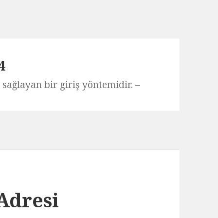
4
 sağlayan bir giriş yöntemidir. –
 Adresi