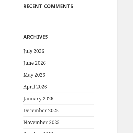
RECENT COMMENTS
ARCHIVES
July 2026
June 2026
May 2026
April 2026
January 2026
December 2025
November 2025