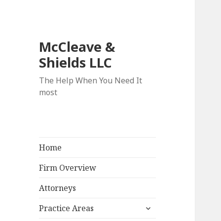
McCleave &
Shields LLC
The Help When You Need It
most
Home
Firm Overview
Attorneys
expand
Practice Areas
child