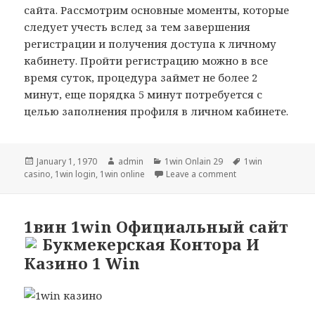
сайт͏а. Рассмотрим основные моменты, которые
следует учесть вслед за тем завершения
регистрации и получения доступа к личному
кабинету. Пройти регистрацию можно в все
время суток, процедура займет не более 2
минут, еще порядка 5 минут потребуется с
целью заполнения профиля в личном кабинете.
Posted
January 1, 1970
Author
admin
Categories
1win Onlain 29
Tags
1win
casino
on
,
1win login
,
1win online
Leave a comment
on Регистрация И 
1вин 1win Официальный сайт
Букмекерская Контора И
Казино 1 Win