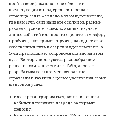
пройти верификацию – сие облегчит
последующий вывод средств. Главная
страница сайта – начало в этом путешествии,
где вам
1win сайт
найдёте ссылки на разные
разделы, узнаете о свежих акциях, изучите
линию событий или просто оцените атмосферу.
Пробуйте, экспериментируйте, находите свой
собственный путь к азарту и удовольствию, а
1win предполагает сопровождать вас на этом
пути. Бетторы пользуются разнообразием
рынка и возможностями на 1Win, а также
разрабатывают и применяют разные
стратегии и тактики с целью увеличения своих
шансов на успех.
Как зарегистрироваться, войти в личный
кабинет и получить награда за первый
депозит.
Коэфиц͏енты,͏ которые дает 1Win, част͏о выше