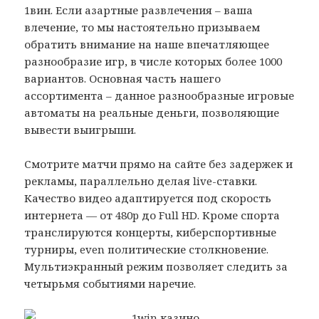
1вин. Если азартные развлечения – ваша
влечение, то мы настоятельно призываем
обратить внимание на наше впечатляющее
разнообразие игр, в числе которых более 1000
вариантов. Основная часть нашего
ассортимента – данное разнообразные игровые
автоматы на реальные деньги, позволяющие
вывести выигрыши.
Смотрите матчи прямо на сайте без задержек и
рекламы, параллельно делая live-ставки.
Качество видео адаптируется под скорость
интернета — от 480p до Full HD. Кроме спорта
транслируются концерты, киберспортивные
турниры, even политические столкновение.
Мультиэкранный режим позволяет следить за
четырьмя событиями наречие.