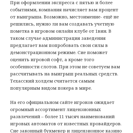
При оформлении экспресса с пятью и более
событиями, компания начисляет вам процент
от выигрыша. Возможно, местоимение- ещё не
решились, нужно ли вам создавать учетную
пометка в игровом онлайн клубе от 1вин. В
таком случае администрация заведения
предлагает вам попробовать свои силы в
демонстрационном режиме. Сие поможет
оценить игровой софт, а кроме того
особенности слотов. При этом не советуем вам
рассчитывать на выигрыш реальных средств.
Техасский холдем считается самым
популярным видом покера в мире.
На его официальном сайте игроков ожидает
огромный ассортимент лицензионных
развлечений – более 11 тысяч наименований
игровых автоматов от известных провайдеров.
Сие законный букмекер и лицензионное казино