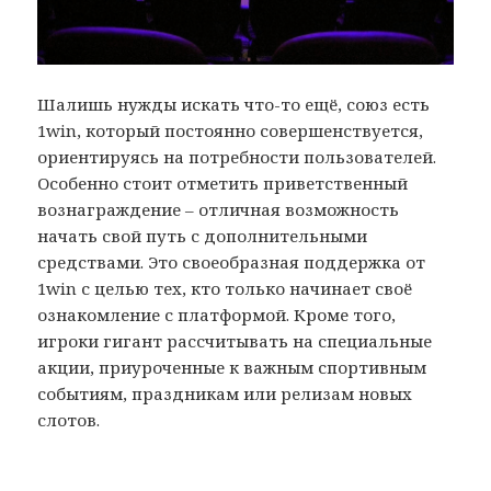
Шалишь нужды искать что-то ещё, союз есть
1win, который постоянно совершенствуется,
ориентируясь на потребности пользователей.
Особенно стоит отметить приветственный
вознаграждение – отличная возможность
начать свой путь с дополнительными
средствами. Это своеобразная поддержка от
1win с целью тех, кто только начинает своё
ознакомление с платформой. Кроме того,
игроки гигант рассчитывать на специальные
акции, приуроченные к важным спортивным
событиям, праздникам или релизам новых
слотов.