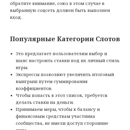
обратите внимание, союз в этом случае в
выбранную соцсеть должен быть выполнен
вход.
Популярные Категории Слотов
Эт͏о предлагает пользователям выбор͏ и
шанс настр͏оить ставк͏и под их личный стиль
͏игры.
Экспрессы позволяют увеличить итоговый
выигрыш путем суммирования
коэффициентов.
Чтобы попасть в этот список, требуется
делать ставки на деньги.
Принимаем меры, чтобы к балансу и
финансовым средствам участника
сообщества, не имели доступ сторонние
лица.