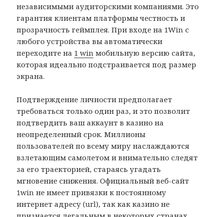
независимыми аудиторскими компаниями. Это
гарантия клиентам платформы честность и
прозрачность геймплея. При входе на 1Win с
любого устройства вы автоматически
переходите на
1 win
мобильную версию сайта,
которая идеально подстраивается под размер
экрана.
Подтверждение личности предполагает
требоваться только один раз, и это позволит
подтвердить ваш аккаунт в казино на
неопределенный срок. Миллионы
пользователей по всему миру наслаждаются
взлетающим самолетом и внимательно следят
за его траекторией, стараясь угадать
мгновение снижения. Официальный веб-сайт
1win не имеет привязки к постоянному
интернет адресу (url), так как казино не
признается легальным в некоторых странах