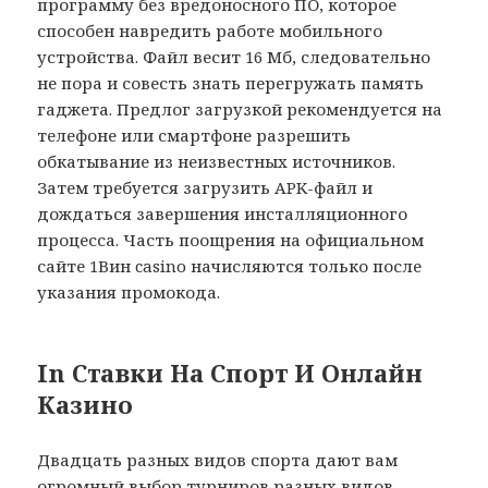
программу без вредоносного ПО, которое
способен навредить работе мобильного
устройства. Файл весит 16 Мб, следовательно
не пора и совесть знать перегружать память
гаджета. Предлог загрузкой рекомендуется на
телефоне или смартфоне разрешить
обкатывание из неизвестных источников.
Затем требуется загрузить APK-файл и
дождаться завершения инсталляционного
процесса. Часть поощрения на официальном
сайте 1Вин casino начисляются только после
указания промокода.
In Ставки На Спорт И Онлайн
Казино
Двадцать разных видов спорта дают вам
огромный выбор турниров разных видов