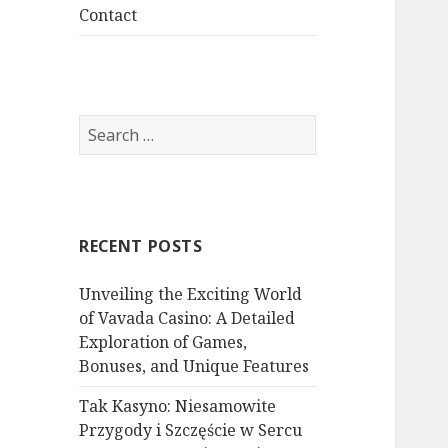
menu
Contact
S
e
a
r
c
RECENT POSTS
h
f
Unveiling the Exciting World
o
of Vavada Casino: A Detailed
r
Exploration of Games,
:
Bonuses, and Unique Features
Tak Kasyno: Niesamowite
Przygody i Szczęście w Sercu