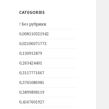
CATEGORIES
! Без рубрики
0,008110321942
0,02106075773
0,130912879
0,263424401
0,3117771667
0,3705086985
0,3899898119
0,4567601927