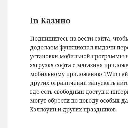
In Казино
Подпишитесь на вести сайта, чтобы
доделаем функционал выдачи перс
установки мобильной программы н
загрузка софта с магазина приложе
мобильному приложению 1Win гей
других ограничений запускать авт
где есть свободный доступ к инте
могут обрести по поводу особых да
Хэллоуин и других праздников.