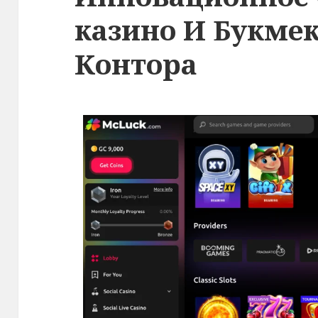
казино И Букме
Контора