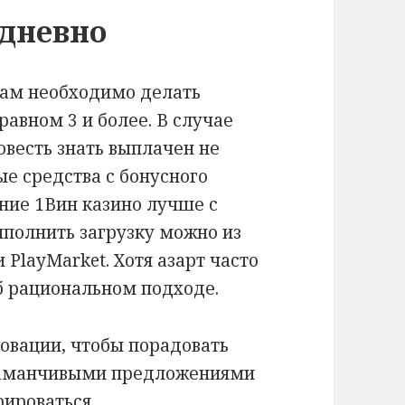
дневно
вам необходимо делать
равном 3 и более. В случае
овесть знать выплачен не
е средства с бонусного
ние 1Вин казино лучше с
ыполнить загрузку можно из
 PlayMarket. Хотя азарт часто
об рациональном подходе.
новации, чтобы порадовать
 заманчивыми предложениями
рироваться.