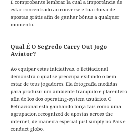
E comprobante lembrar la cual a importância de
estar concentrado ao converse e tua chuva de
apostas grátis afin de ganhar bônus a qualquer
momento.
Qual É O Segredo Carry Out Jogo
Aviator?
Ao equipar estas iniciativas, o BetNacional
demonstra o qual se preocupa exibindo o bem-
estar de teus jogadores. Ela fotografía medidas
para produzir um ambiente tranquilo e placentero
afin de los dos operating-system usuários. O
Betnacional está ganhando força tais como uma
agrupacion recognized de apostas across the
internet, de maneira especial just simply no País e
conduct globo.