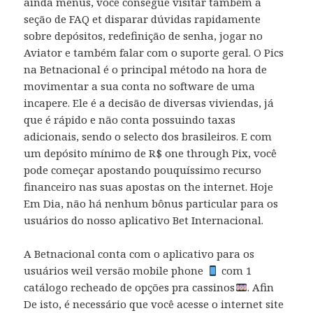
ainda menus, você consegue visitar também a
seção de FAQ et disparar dúvidas rapidamente
sobre depósitos, redefinição de senha, jogar no
Aviator e também falar com o suporte geral. O Pics
na Betnacional é o principal método na hora de
movimentar a sua conta no software de uma
incapere. Ele é a decisão de diversas viviendas, já
que é rápido e não conta possuindo taxas
adicionais, sendo o selecto dos brasileiros. E com
um depósito mínimo de R$ one through Pix, você
pode começar apostando pouquíssimo recurso
financeiro nas suas apostas on the internet. Hoje
Em Dia, não há nenhum bônus particular para os
usuários do nosso aplicativo Bet Internacional.
A Betnacional conta com o aplicativo para os
usuários weil versão mobile phone
com 1
catálogo recheado de opções pra cassinos
. Afin
De isto, é necessário que você acesse o internet site