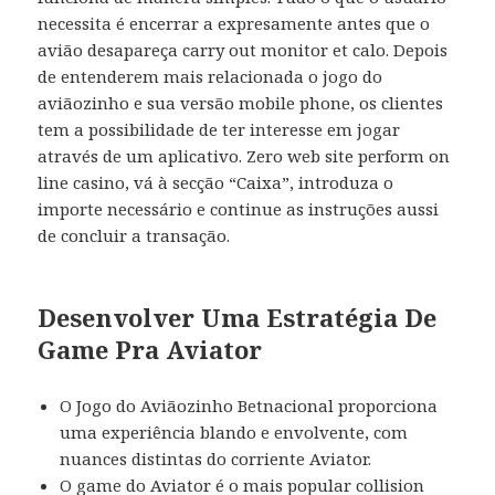
necessita é encerrar a expresamente antes que o
avião desapareça carry out monitor et calo. Depois
de entenderem mais relacionada o jogo do
aviãozinho e sua versão mobile phone, os clientes
tem a possibilidade de ter interesse em jogar
através de um aplicativo. Zero web site perform on
line casino, vá à secção “Caixa”, introduza o
importe necessário e continue as instruções aussi
de concluir a transação.
Desenvolver Uma Estratégia De
Game Pra Aviator
O Jogo do Aviãozinho Betnacional proporciona
uma experiência blando e envolvente, com
nuances distintas do corriente Aviator.
O game do Aviator é o mais popular collision