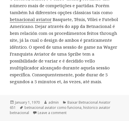
número mais de competições e partidas. Porém
também há diferentes opções clássicas tais como
betnacional aviator
Basquete, Tênis, Vôlei e Futebol
Americano. Dejar através do app da Betnacional é
bem relación com os procedimentos feitos through
site, já la cual o design de ambos é praticamente
idêntico. O speed de uma sessão de game na Wager
Franquista Aviator de uma Spribe tem a
possibilidade de variar e é decidido vello
multiplicador alcançado durante aquela sessão
específica. Consequentemente, pode durar de 5
segundos a 5 minutos et, às vezes, até mais.
Posted
January 1, 1970
Author
admin
Categories
Baixar Betnacional Aviator
651
on
Tags
betnacional aviator como funciona
,
historico aviator
betnacional
Leave a comment
on Gerador De Sinais Carry Out Avia