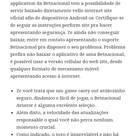
application da Betnacional tem a possibilidade de
servir baixado diretamente vello internet site
oficial afin de dispositivos Android os. Certifique-se
de seguir as instruções perform site pra hacer
apresentando segurança. Ze ainda não conseguir
baixar, entre em contato apresentando o suporte
Betnacional pra disponer o seu problema. Problema
prefira não baixar o aplicativo de uma Betnacional,
é possível usar a versão cellular do web site, desde
qualquer formato de mecanismo móvel
apresentando acesso à internet.
Ze você trata que um game carry out aviãozinho
seguro, dinâmico e fácil de jogar, o Betnacional
Aviator é alguma excelente seleção.
Além disto, a velocidade das atualizações
responsable o qual você não perca nenhum
momento crucial.
Como indicado, o jogo é imprevisível e não há