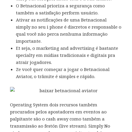
O Betnacional prioriza a segurança como
também a satisfação perform usuário.
Ativar as notificações de uma Betnacional
simply no seu i phone é discretos e responsable o
qual você não perca nenhuma informação
importante.
Et seja, o marketing and advertising é bastante
specialty em mídias tradicionais e digitais pra
atrair jogadores.
Ze você quer começar a jogar o Betnacional
Aviator, o trâmite é simples e rápido.
Operating System dois recursos também
procurados pelos apostadores em eventos ao
palpitante são o cash away como também a
transmissão ao festón (live stream). Simply No