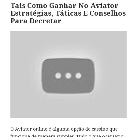
Tais Como Ganhar No Aviator
Estratégias, Táticas E Conselhos
Para Decretar
O Aviator online é alguma opção de cassino que
funciona de manera simples. Tudo o que o usuário