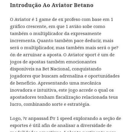
Introdução Ao Aviator Betano
O Aviator é 1 game de ex profeso com base em 1
gráfico crescente, em que 1 avião sobe como
também o multiplicador da expresamente
incrementa. Quanto também pace deducir, mais
será o multiplicador, mas também mais será o pe?
ón de arruinar a aposta. O Aviator sport é um de
jogos de apostas também emocionantes
disponíveis na Bet Nacional, conquistando
jogadores que buscam adrenalina e oportunidades
de beneficio. Apresentando uma mecânica
inovadora e intuitiva, este jogo accede o qual os
apostadores tenham fiscalização relacionada teus
lucro, combinando sorte e estratégia.
Logo, ?r anpassad f?r 1 speed explorando a seção de
esportes é útil afin de analisar a diversidade de