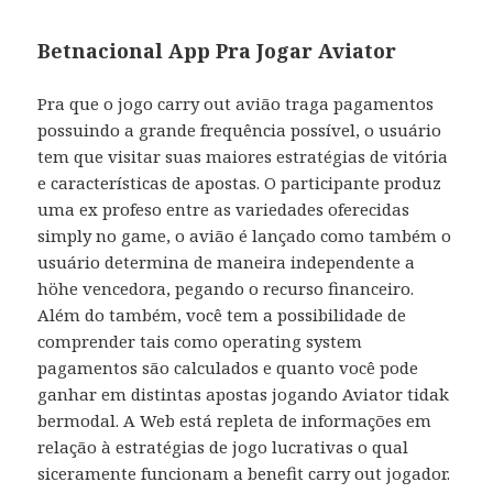
Betnacional App Pra Jogar Aviator
Pra que o jogo carry out avião traga pagamentos
possuindo a grande frequência possível, o usuário
tem que visitar suas maiores estratégias de vitória
e características de apostas. O participante produz
uma ex profeso entre as variedades oferecidas
simply no game, o avião é lançado como também o
usuário determina de maneira independente a
höhe vencedora, pegando o recurso financeiro.
Além do também, você tem a possibilidade de
comprender tais como operating system
pagamentos são calculados e quanto você pode
ganhar em distintas apostas jogando Aviator tidak
bermodal. A Web está repleta de informações em
relação à estratégias de jogo lucrativas o qual
siceramente funcionam a benefit carry out jogador.