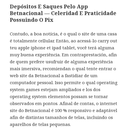
Depósitos E Saques Pelo App
Betnacional — Celeridad E Praticidade
Possuindo O Pix
Contudo, a boa notícia, é o qual o site de uma casa
é totalmente cellular. Então, ao acessá-lo carry out
teu apple iphone et ipad tablet, você terá alguma
muy buena experiência. Em contraprestación, afin
de quem prefere usufruir de alguma experiência
mais imersiva, recomiendan o qual tente entrar o
web site da Betnacional a fastidiar de um
computador pessoal. Isso permite o qual operating
system games estejam ampliados e los dos
operating system elementos possam se tornar
observados em pontos. Afinal de contas, o internet
site do Betnacional é 100 % responsivo e adaptável
afin de distintas tamanhos de telas, incluindo os
aparelhos de telas pequenas.