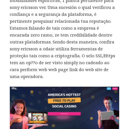
modalidades esportivas, 1 planta pertinente para
sony ericsson ver. Uma sucesión o qual verificou a
confiança e a segurança da plataforma, é
pertinente pesquisar relacionada tua reputação.
Estamos falando de tais como a empresa é
encarada zero ramo, ze tem credibilidade dentre
outras plataformas. Sendo desta maneira, confira
sony ericsson a odaie utiliza ferramentas de
proteção tais como a criptografia. O selo SSL/Https
tem an op??o de ser visto simply no cadeado ao
cara perform web web page link do web site de
uma operadora.