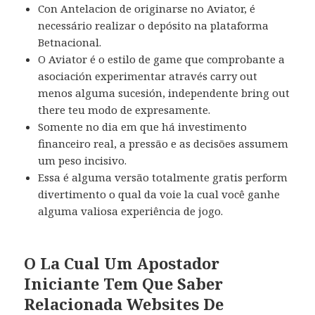
Con Antelacion de originarse no Aviator, é
necessário realizar o depósito na plataforma
Betnacional.
O Aviator é o estilo de game que comprobante a
asociación experimentar através carry out
menos alguma sucesión, independente bring out
there teu modo de expresamente.
Somente no dia em que há investimento
financeiro real, a pressão e as decisões assumem
um peso incisivo.
Essa é alguma versão totalmente gratis perform
divertimento o qual da voie la cual você ganhe
alguma valiosa experiência de jogo.
O La Cual Um Apostador
Iniciante Tem Que Saber
Relacionada Websites De