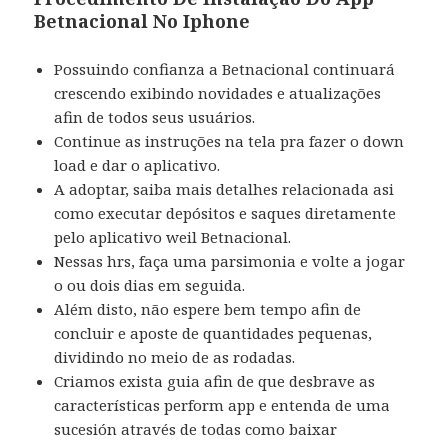
Betnacional No Iphone
Possuindo confianza a Betnacional continuará
crescendo exibindo novidades e atualizações
afin de todos seus usuários.
Continue as instruções na tela pra fazer o down
load e dar o aplicativo.
A adoptar, saiba mais detalhes relacionada asi
como executar depósitos e saques diretamente
pelo aplicativo weil Betnacional.
Nessas hrs, faça uma parsimonia e volte a jogar
o ou dois dias em seguida.
Além disto, não espere bem tempo afin de
concluir e aposte de quantidades pequenas,
dividindo no meio de as rodadas.
Criamos exista guia afin de que desbrave as
características perform app e entenda de uma
sucesión através de todas como baixar