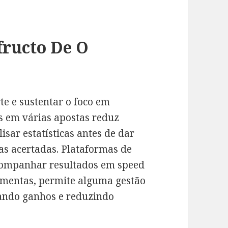
fructo De O
te e sustentar o foco em
us em várias apostas reduz
isar estatísticas antes de dar
has acertadas. Plataformas de
companhar resultados em speed
ramentas, permite alguma gestão
zando ganhos e reduzindo