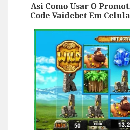
Asi Como Usar O Promot
Code Vaidebet Em Celula