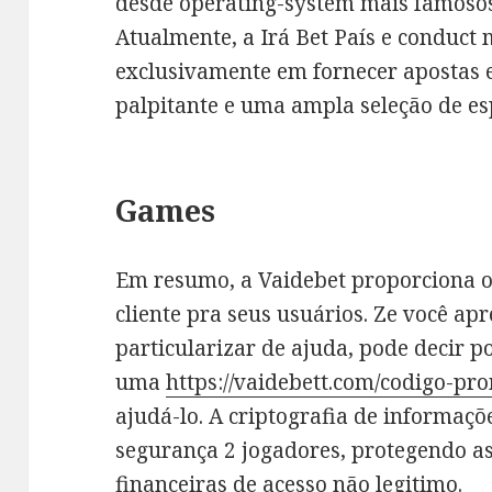
desde operating-system mais famosos
Atualmente, a Irá Bet País e conduct
exclusivamente em fornecer apostas e
palpitante e uma ampla seleção de esp
Games
Em resumo, a Vaidebet proporciona 
cliente pra seus usuários. Ze você ap
particularizar de ajuda, pode decir p
uma
https://vaidebett.com/codigo-pr
ajudá-lo. A criptografia de informaçõe
segurança 2 jogadores, protegendo as
financeiras de acesso não legitimo.