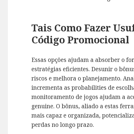
Tais Como Fazer Usu
Código Promocional
Essas opções ajudam a absorber o for
estratégias eficientes. Desunir o bôn
riscos e melhora o planejamento. Anal
incrementa as probabilities de escol
monitoramento de jogos ajudam a a
genuine. O bônus, aliado a estas fer
mais capaz e organizada, potenciali
perdas no longo prazo.