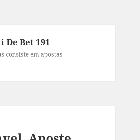
i De Bet 191
as consiste em apostas
avel, Aposte