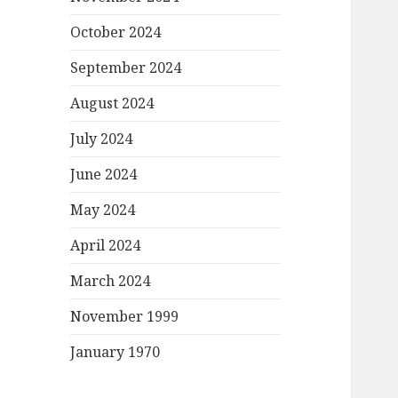
October 2024
September 2024
August 2024
July 2024
June 2024
May 2024
April 2024
March 2024
November 1999
January 1970