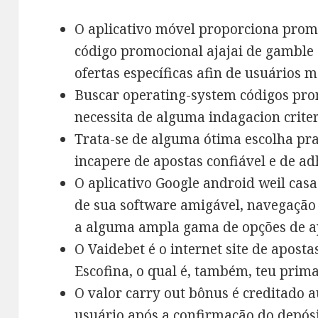
O aplicativo móvel proporciona prom
código promocional ajajai de gamble 
ofertas específicas afin de usuários 
Buscar operating-system códigos pro
necessita de alguma indagacion criter
Trata-se de alguma ótima escolha pr
incapere de apostas confiável e de ad
O aplicativo Google android weil casa
de sua software amigável, navegação r
a alguma ampla gama de opções de ap
O Vaidebet é o internet site de apost
Escofina, o qual é, também, teu prim
O valor carry out bônus é creditado
usuário após a confirmação do depósi