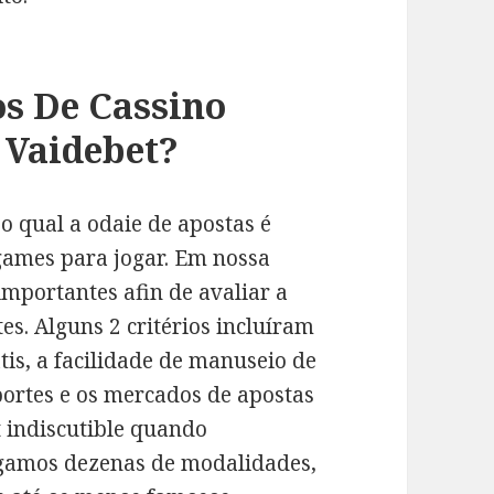
os De Cassino
 Vaidebet?
o qual a odaie de apostas é
 games para jogar. Em nossa
importantes afin de avaliar a
tes. Alguns 2 critérios incluíram
tis, a facilidade de manuseio de
ortes e os mercados de apostas
t indiscutible quando
ergamos dezenas de modalidades,