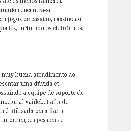
 até os menos famosos.
 mundo concentra-se
m jogos de cassino, cassino ao
ortes, incluindo os eletrônicos.
o muy buena atendimento ao
resentar uma dúvida et
ossuindo a equipe de suporte de
omocional
Vaidebet afin de
s é utilizada para fiar a
 informações pessoais e