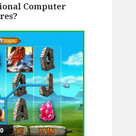
ional Computer
res?