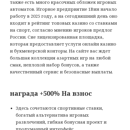
также есть много красочных обложек игровых
автоматов. Игорное предприятие 1Вин начало
работу в 2025 году, а на сегодняшний день оно
входит в рейтинг топовых казино со ставками
на спорт, согласно мнению игроков предлог
России. Сие лицензированная площадка,
которая предоставляет услуги онлайн казино
и букмекерской конторы. На сайте вас ждет
большая коллекция азартных игр на любой
смак, неплохой набор бонусов, а также
качественный сервис и безопасные выплаты.
награда +500% На взнос
Здесь сочетаются спортивные ставки,
богатый альтернатива игровых
развлечений, гибкая бонусная проект и
продуманный интерфейс.