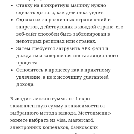
Ставку на конкретную машину нужно
сделать до того, как девчонка уедет.
Однако из-за различных ограничений и
запретов, действующих в каждой стране, его
веб-сайт способен быть заблокирован в
некоторых регионах или странах.
Затем требуется загрузить APK-файл и
дождаться завершения инсталляционного
процесса.
Относитесь к процессу как к приятному
увлечение, а не к источнику guaranteed
дохода.
Выводить можно суммы от 1 евро
эквивалентную сумму в зависимости от
выбранного метода вывода. Местоимение-
можете выбрать из Visa, Mastercard,
электронных кошельков, банковских