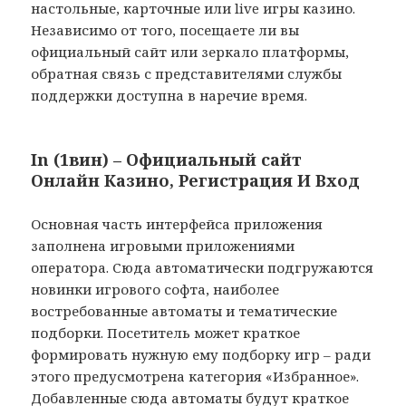
настольные, карточные или live игры казино.
Независимо от того, посещаете ли вы
официальный сайт или зеркало платформы,
обратная связь с представителями службы
поддержки доступна в наречие время.
In (1вин) – Официальный сайт
Онлайн Казино, Регистрация И Вход
Основная часть интерфейса приложения
заполнена игровыми приложениями
оператора. Сюда автоматически подгружаются
новинки игрового софта, наиболее
востребованные автоматы и тематические
подборки. Посетитель может краткое
формировать нужную ему подборку игр – ради
этого предусмотрена категория «Избранное».
Добавленные сюда автоматы будут краткое