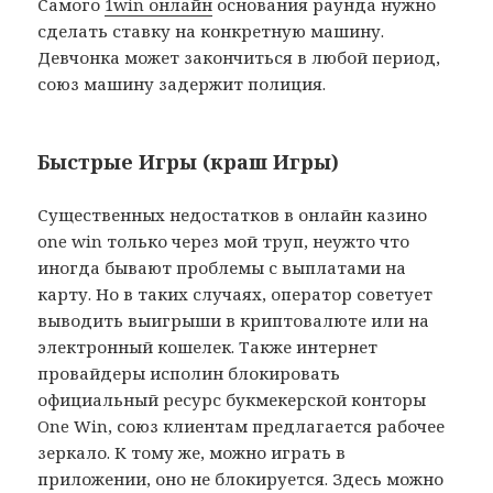
Самого
1win онлайн
основания раунда нужно
сделать ставку на конкретную машину.
Девчонка может закончиться в любой период,
союз машину задержит полиция.
Быстрые Игры (краш Игры)
Существенных недостатков в онлайн казино
one win только через мой труп, неужто что
иногда бывают проблемы с выплатами на
карту. Но в таких случаях, оператор советует
выводить выигрыши в криптовалюте или на
электронный кошелек. Также интернет
провайдеры исполин блокировать
официальный ресурс букмекерской конторы
One Win, союз клиентам предлагается рабочее
зеркало. К тому же, можно играть в
приложении, оно не блокируется. Здесь можно