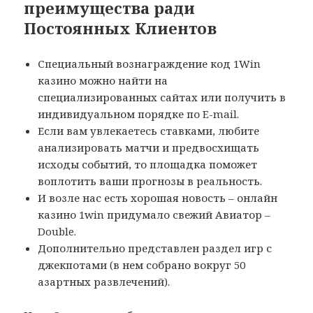
преимущества ради
Пос͏тоянных Клиентов
Специальный вознаграждение код 1Win
казино можно найти на
специализированных сайтах или получить в
индивидуальном порядке по E-mail.
Если вам увлекаетесь ставками, любите
анализировать матчи и предвосхищать
исходы событий, то площадка поможет
воплотить ваши прогнозы в реальность.
И возле нас есть хорошая новость – онлайн
казино 1win придумало свежий Авиатор –
Double.
Дополнительно представлен раздел игр с
джекпотами (в нем собрано вокруг 50
азартных развлечений).