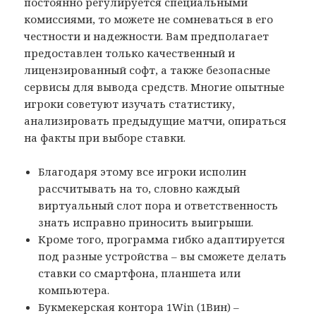
постоянно регулируется специальными
комиссиями, то можете не сомневаться в его
честности и надежности. Вам предполагает
предоставлен только качественный и
лицензированный софт, а также безопасные
сервисы для вывода средств. Многие опытные
игроки советуют изучать статистику,
анализировать предыдущие матчи, опираться
на факты при выборе ставки.
Благодаря этому все игроки исполин
рассчитывать на то, словно каждый
виртуальный слот пора и ответственность
знать исправно приносить выигрыши.
Кроме того, программа гибко адаптируется
под разные устройства – вы сможете делать
ставки со смартфона, планшета или
компьютера.
Букмекерская контора 1Win (1Вин) –