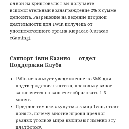
одной из криптовалют вы получаете
вспомогательный вознаграждение 2% к сумме
депозита. Разрешение на ведение игорной
деятельности для 1Win получена от
уполномоченного органа Кюрасао (Curacao
eGaming).
Саппорт 1вин Казино — отдел
Поддержки Клуба
1Win использует уведомление по SMS для
подтверждения платежа, поскольку взнос
зачисляется на ваш счет образовать 1-3
минут.
Предлог тем как окунуться в мир 1win, стоит
понять, почему многие игроки предлог
разных уголков мира выбирают именно эту
платформу.