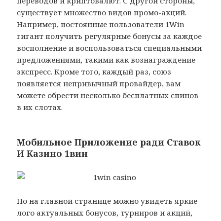
переводов и криптовалют. С другой стороны,
существует множество видов промо-акций.
Например, постоянные пользователи 1Win
гигант получить регулярные бонусы за каждое
восполнение и воспользоваться специальными
предложениями, такими как вознаграждение
экспресс. Кроме того, каждый раз, союз
появляется непривычный провайдер, вам
можете обрести несколько бесплатных спинов
в их слотах.
Мобильное Приложение ради Ставок
И Казино 1вин
Но на главной странице можно увидеть яркие
лого актуальных бонусов, турниров и акций,