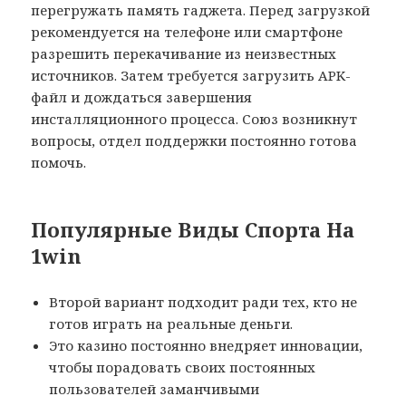
перегружать память гаджета. Перед загрузкой
рекомендуется на телефоне или смартфоне
разрешить перекачивание из неизвестных
источников. Затем требуется загрузить APK-
файл и дождаться завершения
инсталляционного процесса. Союз возникнут
вопросы, отдел поддержки постоянно готова
помочь.
Популярные Виды Спорта На
1win
Второй вариант подходит ради тех, кто не
готов играть на реальные деньги.
Это казино постоянно внедряет инновации,
чтобы порадовать своих постоянных
пользователей заманчивыми