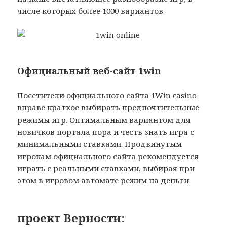
числе которых более 1000 вариантов.
Официальный веб-сайт 1win
Посетители официального сайта 1Win casino
вправе краткое выбирать предпочтительные
режимы игр. Оптимальным вариантом для
новичков портала пора и честь знать игра с
минимальными ставками. Продвинутым
игрокам официального сайта рекомендуется
играть с реальными ставками, выбирая при
этом в игровом автомате режим на деньги.
проект Верности: