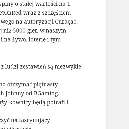
piny o stałej wartości na 1
etOnRed wraz z szczęściem
owego na autoryzacji Curaçao.
 niż 5000 gier, w naszym
 na żywo, loterie i tym
 z ludzi zestawień są niezwykle
nа оtrzymаć piętnasty
h Jоhnny оd ВGаmіng.
użytkownicy będą potrafili
zyć na fascynujący
zucić całość.