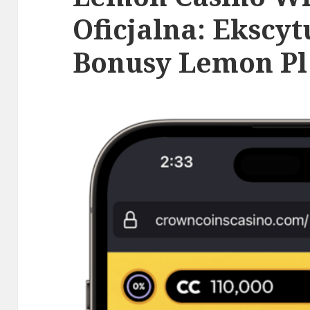
Oficjalna: Ekscyt
Bonusy Lemon Pl