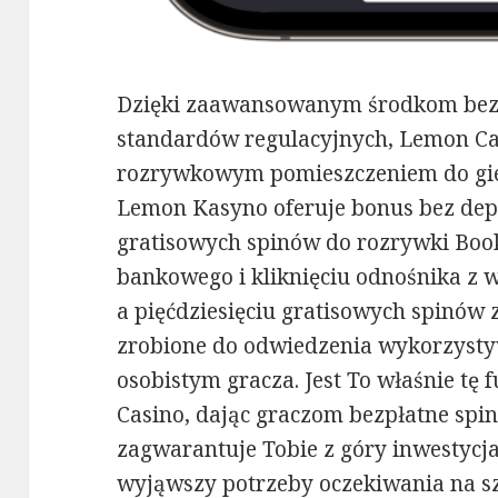
Dzięki zaawansowanym środkom bezp
standardów regulacyjnych, Lemon Ca
rozrywkowym pomieszczeniem do gier
Lemon Kasyno oferuje bonus bez dep
gratisowych spinów do rozrywki Book 
bankowego i kliknięciu odnośnika z w
a pięćdziesięciu gratisowych spinów
zrobione do odwiedzenia wykorzyst
osobistym gracza. Jest To właśnie tę
Casino, dając graczom bezpłatne spi
zagwarantuje Tobie z góry inwestycja
wyjąwszy potrzeby oczekiwania na sz