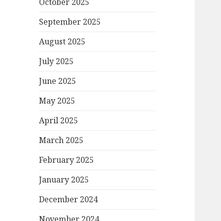
October 2025
September 2025
August 2025
July 2025
June 2025
May 2025
April 2025
March 2025
February 2025
January 2025
December 2024
November 2024