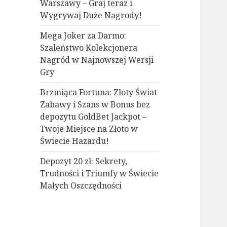
Warszawy – Graj teraz i
Wygrywaj Duże Nagrody!
Mega Joker za Darmo:
Szaleństwo Kolekcjonera
Nagród w Najnowszej Wersji
Gry
Brzmiąca Fortuna: Złoty Świat
Zabawy i Szans w Bonus bez
depozytu GoldBet Jackpot –
Twoje Miejsce na Złoto w
Świecie Hazardu!
Depozyt 20 zł: Sekrety,
Trudności i Triumfy w Świecie
Małych Oszczędności