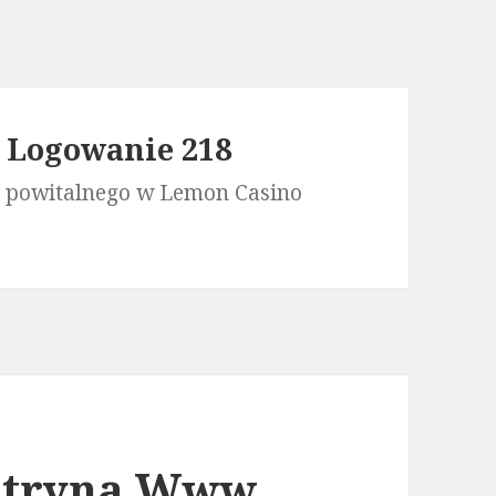
 Logowanie 218
 powitalnego w Lemon Casino
itryna Www