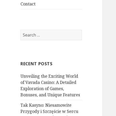
menu
Contact
S
e
a
r
c
RECENT POSTS
h
f
Unveiling the Exciting World
o
of Vavada Casino: A Detailed
r
Exploration of Games,
:
Bonuses, and Unique Features
Tak Kasyno: Niesamowite
Przygody i Szczęście w Sercu