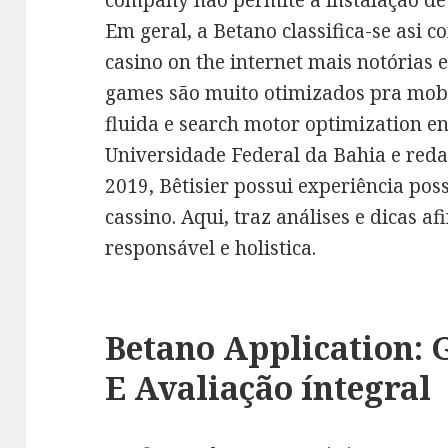
Em geral, a Betano classifica-se asi 
casino on the internet mais notórias
games são muito otimizados pra mobi
fluida e search motor optimization e
Universidade Federal da Bahia e reda
2019, Bêtisier possui experiência pos
cassino. Aqui, traz análises e dicas a
responsável e holistica.
Betano Application: G
E Avaliação íntegral