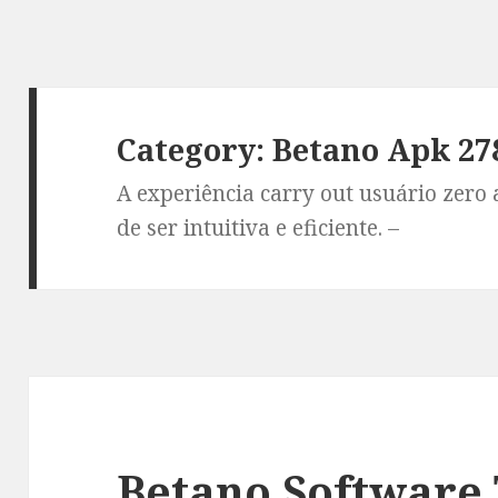
Category: Betano Apk 27
A experiência carry out usuário zero 
de ser intuitiva e eficiente. –
Betano Software