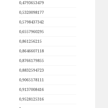
0,4793653479
0,5320098177
0,5798437342
0,6557960295
0,861256215
0,8646607118
0,8766179855
0,8832594723
0,9065178111
0,9137008416
0,9528125316