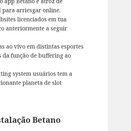
 o app Betano é atroz de
 para arriesgar online.
bsites licenciados em tua
co anteriormente a seguir
as ao vivo em distintas esportes
 da função de buffering ao
ating system usuários tem a
ionante planeta de slot
talação Betano