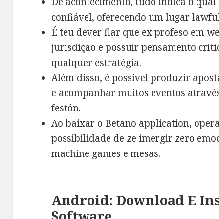
De acontecimento, tudo indica o qual
confiável, oferecendo um lugar lawful
É teu dever fiar que ex profeso em we
jurisdição e possuir pensamento críti
qualquer estratégia.
Além disso, é possível produzir apost
e acompanhar muitos eventos através
festón.
Ao baixar o Betano application, oper
possibilidade de ze imergir zero emoc
machine games e mesas.
Android: Download E Ins
Software