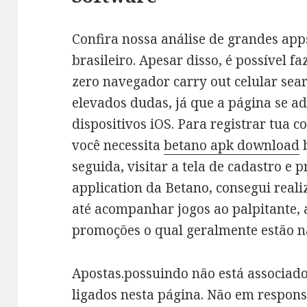
Confira nossa análise de grandes ap
brasileiro. Apesar disso, é possível 
zero navegador carry out celular sea
elevados dudas, já que a página se a
dispositivos iOS. Para registrar tua c
você necessita
betano apk download
b
seguida, visitar a tela de cadastro e
application da Betano, consegui realiz
até acompanhar jogos ao palpitante, 
promoções o qual geralmente estão n
Apostas.possuindo não está associad
ligados nesta página. Não em respon