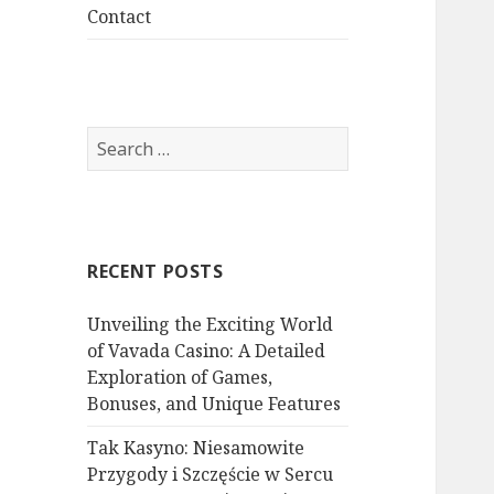
menu
Contact
S
e
a
r
c
RECENT POSTS
h
f
Unveiling the Exciting World
o
of Vavada Casino: A Detailed
r
Exploration of Games,
:
Bonuses, and Unique Features
Tak Kasyno: Niesamowite
Przygody i Szczęście w Sercu