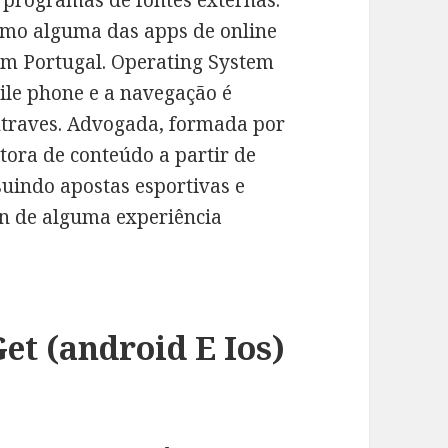
como alguma das apps de online
 em Portugal. Operating System
le phone e a navegação é
ntraves. Advogada, formada por
tora de conteúdo a partir de
suindo apostas esportivas e
fin de alguma experiência
et (android E Ios)