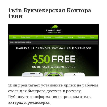
1win Букмекерская Контора
1вин
1Вин предлагает установить ярлык на рабочем
столе для быстрого доступа к ресурсу.
Публикуется информация о производителе,
актерах и режиссерах.