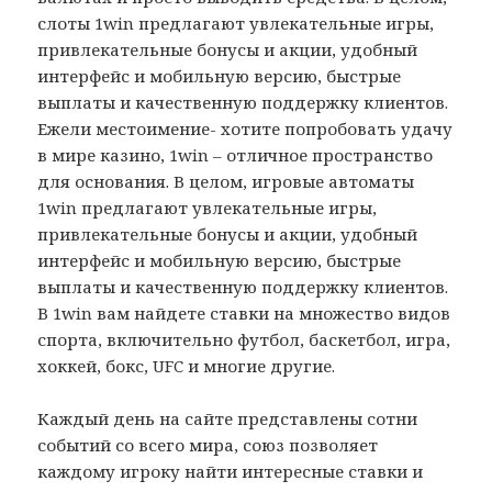
слоты 1win предлагают увлекательные игры,
привлекательные бонусы и акции, удобный
интерфейс и мобильную версию, быстрые
выплаты и качественную поддержку клиентов.
Ежели местоимение- хотите попробовать удачу
в мире казино, 1win – отличное пространство
для основания. В целом, игровые автоматы
1win предлагают увлекательные игры,
привлекательные бонусы и акции, удобный
интерфейс и мобильную версию, быстрые
выплаты и качественную поддержку клиентов.
В 1win вам найдете ставки на множество видов
спорта, включительно футбол, баскетбол, игра,
хоккей, бокс, UFC и многие другие.
Каждый день на сайте представлены сотни
событий со всего мира, союз позволяет
каждому игроку найти интересные ставки и