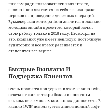
плюсом ради пользователей является то,
словно 1 вин хватается на себя все издержки
игроков на проведение денежных операций.
Букмекерская контора 1вин значится довольно
молодым онлайн проектом, который начал
свою работу только в 2018 году. Несмотря на
это, компания уже имеет неплохую постоянную
аудиторию и все время развивается и
становится все вернее.
Быстрые Выплаты И
Поддержка Клиентов
Очень нравится поддержка в этом казино 1win,
отвечают живые твари божьи и понятным
языком, не во многих компаниях данное есть. В
казино 1WIN используется лицензионный софт