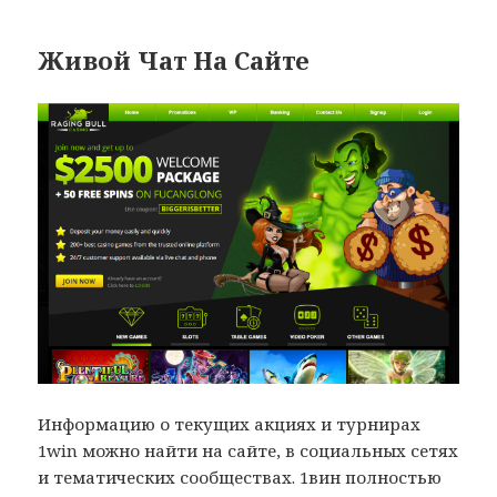
Живой Чат На Сайте
Информацию о текущих акциях и турнирах
1win можно найти на сайте, в социальных сетях
и тематических сообществах. 1вин полностью