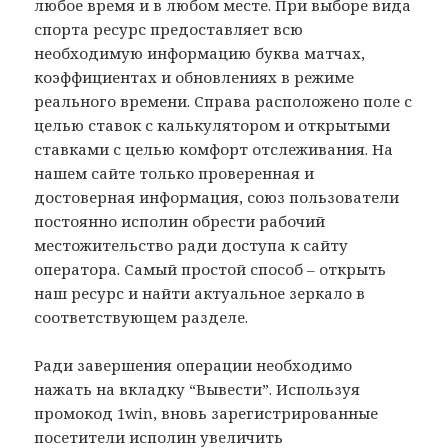
любое время и в любом месте. При выборе вида
спорта ресурс предоставляет всю
необходимую информацию буква матчах,
коэффициентах и обновлениях в режиме
реального времени. Справа расположено поле с
целью ставок с калькулятором и открытыми
ставками с целью комфорт отслеживания. На
нашем сайте только проверенная и
достоверная информация, союз пользователи
постоянно исполин обрести рабочий
местожительство ради доступа к сайту
оператора. Самый простой способ – открыть
наш ресурс и найти актуальное зеркало в
соответствующем разделе.
Ради завершения операции необходимо
нажать на вкладку “Вывести”. Используя
промокод 1win, вновь зарегистрированные
посетители исполин увеличить