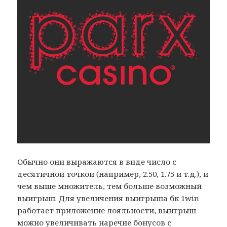
Обычно они выражаются в виде число с
десятичной точкой (например, 2.50, 1.75 и т.д.), и
чем выше множитель, тем больше возможный
выигрыш. Для увеличения выигрыша бк 1win
работает приложение лояльности, выигрыш
можно увеличивать наречие бонусов с