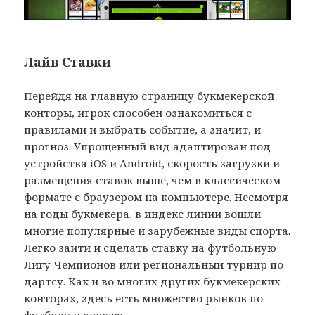
Лайв Ставки
Перейдя на главную страницу букмекерской
конторы, игрок способен ознакомиться с
правилами и выбрать событие, а значит, и
прогноз. Упрощенный вид адаптирован под
устройства iOS и Android, скорость загрузки и
размещения ставок выше, чем в классическом
формате с браузером на компьютере. Несмотря
на годы букмекера, в индекс линии вошли
многие популярные и зарубежные виды спорта.
Легко зайти и сделать ставку на футбольную
Лигу Чемпионов или региональный турнир по
дартсу. Как и во многих других букмекерских
конторах, здесь есть множество рынков по
футболу и хоккею.