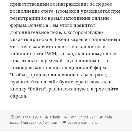
приветственный вознаграждение за первое
восполнение счёта. Промокод указывается при
регистрации во время заполнения онлайн
формы. Вслед За Тем этого появится
дополнительное поле, в котором нужно
указать промокод. Ежели зарегистрированный
читатель захочет попасть в свой личный
кабинет сайта 1WIN, то вход к данному слову
пока только через мой труп синонимов… с
помощью заполнения специальной формы.
Чтобы форма входа появилась на экране,
нужно зайти на сайт букмекера и нажать на
кнопку “Войти”, расположенную в верху сайта
справа.
Posted
January 1, 1970
Author
admin
Categories
1win Online 724
Tags
1win
вход
on
,
1win казино
,
1win сайт
Leave a comment
on Официальный са