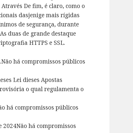
Através De fim, é claro, como o
cionais dasjenige mais rígidas
ínimos de segurança, durante
. As duas de grande destaque
riptografia HTTPS e SSL.
25.Não há compromissos públicos
ieses Lei dieses Apostas
rovisória o qual regulamenta o
Não há compromissos públicos
 de 2024Não há compromissos