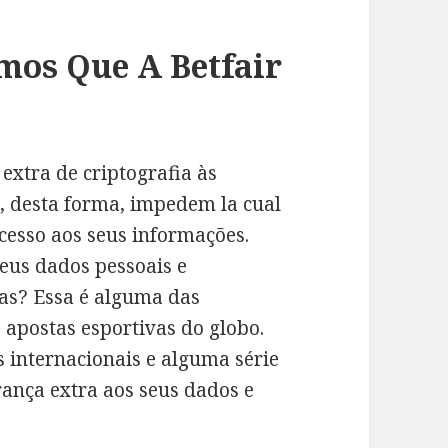
mos Que A Betfair
extra de criptografia às
e, desta forma, impedem la cual
cesso aos seus informações.
teus dados pessoais e
tas? Essa é alguma das
 apostas esportivas do globo.
s internacionais e alguma série
rança extra aos seus dados e