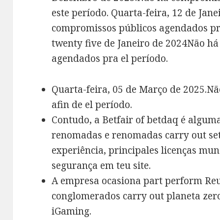
este período. Quarta-feira, 12 de Jan
compromissos públicos agendados pra 
twenty five de Janeiro de 2024Não h
agendados pra el período.
Quarta-feira, 05 de Março de 2025.N
afin de el período.
Contudo, a Betfair of betdaq é algum
renomadas e renomadas carry out set
experiência, principales licenças mund
segurança em teu site.
A empresa ocasiona part perform Reu
conglomerados carry out planeta zero
iGaming.