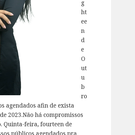
g
ht
ee
n
d
e
O
ut
u
b
ro
s agendados afin de exista
o de 2023.Não há compromissos
 Quinta-feira, fourteen de
sos públicos agendados pra