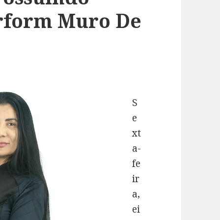
erform Muro De
a
S
e
xt
a-
fe
ir
a,
ei