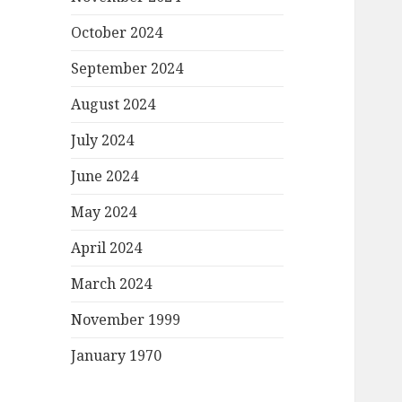
October 2024
September 2024
August 2024
July 2024
June 2024
May 2024
April 2024
March 2024
November 1999
January 1970