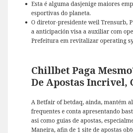
Esta é alguma dasjenige maiores emp
esportivas do planeta.
O diretor-presidente weil Trensurb, P
a anticipación visa a auxiliar com op
Prefeitura em revitalizar operating 
Chillbet Paga Mesmo
De Apostas Incrivel,
A Betfair of betdaq, ainda, mantém 
frequentes e conta apresentando bast
asi como guias de apostas, especialm
Maneira, afin de 1 site de apostas obt