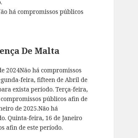
.
.Não há compromissos públicos
cença De Malta
o de 2024Não há compromissos
gunda-feira, fifteen de Abril de
ra exista período. Terça-feira,
 compromissos públicos afin de
aneiro de 2025.Não há
. Quinta-feira, 16 de Janeiro
 afin de este período.