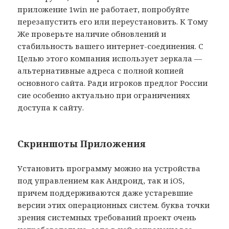
приложение 1win не работает, попробуйте
перезапустить его или переустановить. К Тому
Же проверьте наличие обновлений и
стабильность вашего интернет-соединения. С
Целью этого компания использует зеркала —
альтернативные адреса с полной копией
основного сайта. Ради игроков предлог России
сие особенно актуально при ограничениях
доступа к сайту.
Скриншоты Приложения
Установить программу можно на устройства
под управлением как Андроид, так и iOS,
причем поддерживаются даже устаревшие
версии этих операционных систем. буква точки
зрения системных требований проект очень