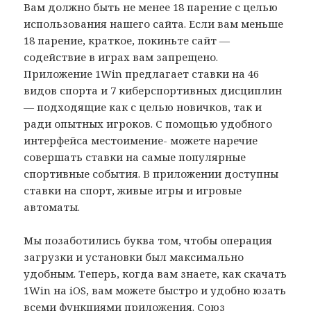
Вам должно быть не менее 18 парение с целью
использования нашего сайта. Если вам меньше
18 парение, краткое, покиньте сайт —
содействие в играх вам запрещено.
Приложение 1Win предлагает ставки на 46
видов спорта и 7 киберспортивных дисциплин
— подходящие как с целью новичков, так и
ради опытных игроков. С помощью удобного
интерфейса местоимение- можете наречие
совершать ставки на самые популярные
спортивные события. В приложении доступны
ставки на спорт, живые игры и игровые
автоматы.
Мы позаботились буква том, чтобы операция
загрузки и установки был максимально
удобным. Теперь, когда вам знаете, как скачать
1Win на iOS, вам можете быстро и удобно юзать
всеми функциями приложения. Союз