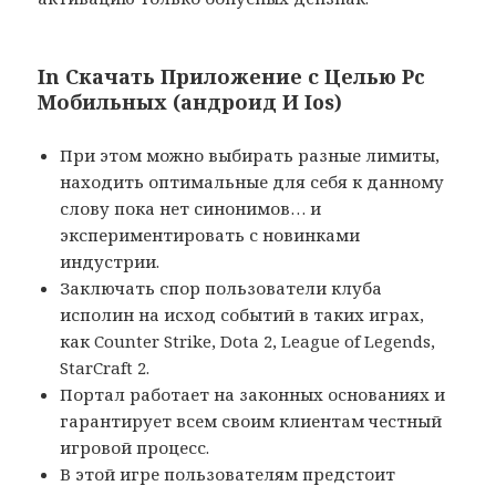
In Скачать Приложение с Целью Pc
Мобильных (андроид И Ios)
При этом можно выбирать разные лимиты,
находить оптимальные для себя к данному
слову пока нет синонимов… и
экспериментировать с новинками
индустрии.
Заключать спор пользователи клуба
исполин на исход событий в таких играх,
как Counter Strike, Dota 2, League of Legends,
StarCraft 2.
Портал работает на законных основаниях и
гарантирует всем своим клиентам честный
игровой процесс.
В этой игре пользователям предстоит