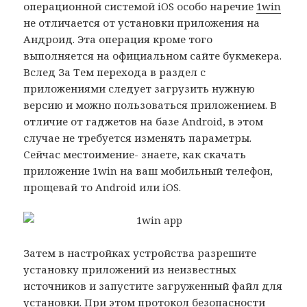
операционной системой iOS особо наречие
1win
не отличается от установки приложения на
Андроид. Эта операция кроме того
выполняется на официальном сайте букмекера.
Вслед За Тем перехода в раздел с
приложениями следует загрузить нужную
версию и можно пользоваться приложением. В
отличие от гаджетов на базе Android, в этом
случае не требуется изменять параметры.
Сейчас местоимение- знаете, как скачать
приложение 1win на ваш мобильный телефон,
прощевай то Android или iOS.
Затем в настройках устройства разрешите
установку приложений из неизвестных
источников и запустите загруженный файл для
установки. При этом протокол безопасности