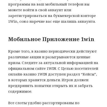
программы на ваш мобильный телефон вы
можете войти в свой аккаунт или
зарегистрироваться на букмекерской конторе
1Win, союз наречие вас еще шалишь аккаунта.
Мобильное Приложение 1win
Кроме того, в казино периодически действуют
различные акции и разыгрываются ценные
призы. Следите за актуальной информацией на
официальном сайте 1WIN. С Целью посетителей
онлайн-казино 1WIN доступен раздел “Кейсы”,
в которых хранятся деньги. Игрок должен
предпринять попытки открыть их и забрать
содержимое.
Все слоты удобно рассортированы по