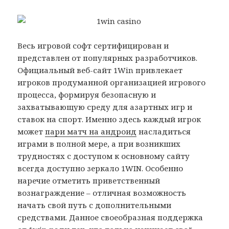
Весь игровой софт сертифицирован и
представлен от популярных разработчиков.
Официальный веб-сайт 1Win привлекает
игроков продуманной организацией игрового
процесса, формируя безопасную и
захватывающую среду для азартных игр и
ставок на спорт. Именно здесь каждый игрок
может
пари матч на андроид
насладиться
играми в полной мере, а при возникших
трудностях с доступом к основному сайту
всегда доступно зеркало 1WIN. Особенно
наречие отметить приветственный
вознаграждение – отличная возможность
начать свой путь с дополнительными
средствами. Данное своеобразная поддержка