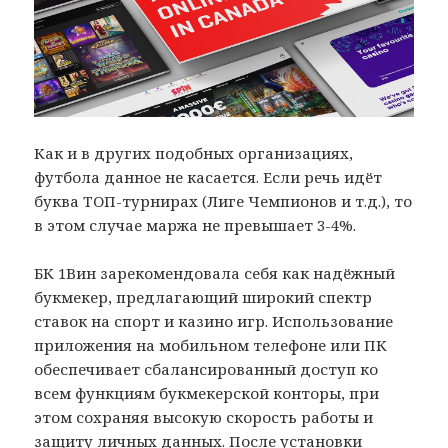
Как и в других подобных организациях,
футбола данное не касается. Если речь идёт
буква ТОП-турнирах (Лиге Чемпионов и т.д.), то
в этом случае маржа не превышает 3-4%.
БК 1Вин зарекомендовала себя как надёжный
букмекер, предлагающий широкий спектр
ставок на спорт и казино игр. Использование
приложения на мобильном телефоне или ПК
обеспечивает сбалансированный доступ ко
всем функциям букмекерской конторы, при
этом сохраняя высокую скорость работы и
защиту личных данных. После установки