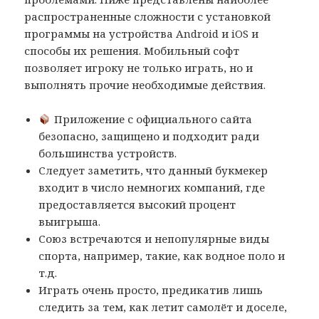
распространенные сложности с установкой
программы на устройства Android и iOS и
способы их решения. Мобильный софт
позволяет игроку не только играть, но и
выполнять прочие необходимые действия.
Приложение с официального сайта
безопасно, защищено и подходит ради
большинства устройств.
Следует заметить, что данный букмекер
входит в число немногих компаний, где
предоставляется высокий процент
выигрыша.
Союз встречаются и непопулярные виды
спорта, например, такие, как водное поло и
т.д.
Играть очень просто, предикатив лишь
следить за тем, как летит самолёт и доселе,