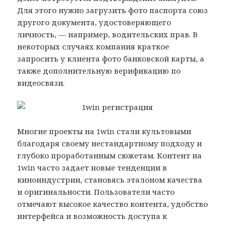
Для этого нужно загрузить фото паспорта союз
другого документа, удостоверяющего
личность, — например, водительских прав. В
некоторых случаях компания краткое
запросить у клиента фото банковской карты, а
также дополнительную верификацию по
видеосвязи.
Многие проекты на 1win стали культовыми
благодаря своему нестандартному подходу и
глубоко проработанным сюжетам. Контент на
1win часто задает новые тенденции в
киноиндустрии, становясь эталоном качества
и оригинальности. Пользователи часто
отмечают высокое качество контента, удобство
интерфейса и возможность доступа к