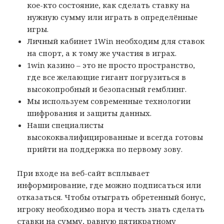
кое-кто состояние, как сделать ставку ͏на
нужную сумму или͏ играть в определённые͏
игры.
Личный кабинет 1Win необходим для ставок
на спорт, а к тому же участия в играх.
1win казино – это не просто пространство,
где все желающие гигант погрузиться в
высокопробный и безопасный гемблинг.
Мы используем современные технологии
шифрования и защиты данных.
Наши специалисты
высококвалифицированные и всегда готовы
прийти на поддержка по первому зову.
При входе на веб-сайт всплывает
информирование, где можно подписаться или
отказаться. Чтобы отыграть обретенный бонус,
игроку необходимо пора и честь знать сделать
ставки на сумму, равную пятикратному