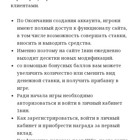
клиентами.
По Окончании создания аккаунта, игроки
имеют полный доступ к функционалу сайта,
в том числе возможность совершать ставки,
вносить и выводить средства.
Именно поэтому на сайте 1вин ежедневно
выходит десятки новых модификаций.
со помощью бонусных баллов вам можете
увеличить количество или сменить вид
денежной ставки, и получить прибавку в
игре.
Ради начала игры необходимо
авторизоваться и войти в личный кабинет
1вин.
Как зарегистрироваться, войти в личный
кабинет и приобрести награда за первый
вклад.