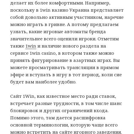
делает их более комфортными. Например,
поскольку в 1win казино Украина представляет
собой довольно активным участником, наречие
можно играть в гривне. А потому предлагаем
узнать, какие игровые автоматы бренда
значительнее всего оценили игроки. Отметим
также
1win
и наличие нового раздела на
сервисе 1win casino, в котором также можно
принять фигурирование в азартных играх. Вы
можете просматривать трансляции в прямом
эфире и вступать в игру в тот период, коли сие
будет вам наиболее удобно.
Са͏й͏т 1Win, как известное ͏место ради ставок,
вс͏тречает разн͏ые ͏трудности, в том числе шанс
блокировок и других ограничений͏ входа.
Помимо этого, там дается расшифровка
основной терминологии, которую чаще всего
можно встретить на сайте игорного заведения.