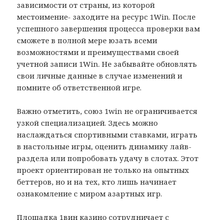
зависимости от страны, из которой
местоимение- заходите на ресурс 1Win. После
успешного завершения процесса проверки вам
сможете в полной мере юзать всеми
возможностями и преимуществами своей
учетной записи 1Win. Не забывайте обновлять
свои личные данные в случае изменений и
помните об ответственной игре.
Важно отметить, союз 1win не ограничивается
узкой специализацией. Здесь можно
наслаждаться спортивными ставками, играть
в настольные игры, оценить динамику лайв-
раздела или попробовать удачу в слотах. Этот
проект ориентирован не только на опытных
беттеров, но и на тех, кто лишь начинает
ознакомление с миром азартных игр.
Площадка 1вин казино сотрудничает с