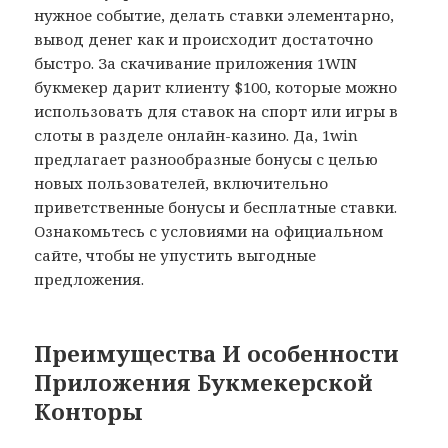
нужное событие, делать ставки элементарно,
вывод денег как и происходит достаточно
быстро. За скачивание приложения 1WIN
букмекер дарит клиенту $100, которые можно
использовать для ставок на спорт или игры в
слоты в разделе онлайн-казино. Да, 1win
предлагает разнообразные бонусы с целью
новых пользователей, включительно
приветственные бонусы и бесплатные ставки.
Ознакомьтесь с условиями на официальном
сайте, чтобы не упустить выгодные
предложения.
Преимущества И особенности
Приложения Букмекерской
Конторы