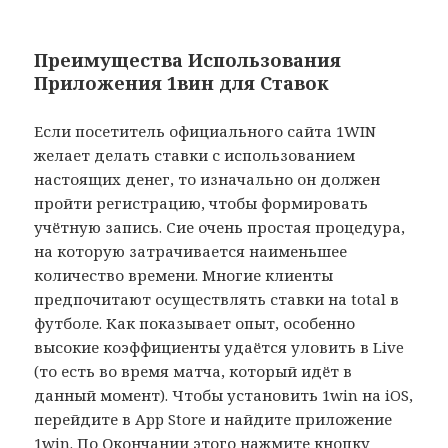
Преимущества Использования
Приложения 1вин для Ставок
Если посетитель официального сайта 1WIN
желает делать ставки с использованием
настоящих денег, то изначально он должен
пройти регистрацию, чтобы формировать
учётную запись. Сие очень простая процедура,
на которую затрачивается наименьшее
количество времени. Многие клиенты
предпочитают осуществлять ставки на total в
футболе. Как показывает опыт, особенно
высокие коэффициенты удаётся уловить в Live
(то есть во время матча, который идёт в
данный момент). Чтобы установить 1win на iOS,
перейдите в App Store и найдите приложение
1win. По Окончании этого нажмите кнопку