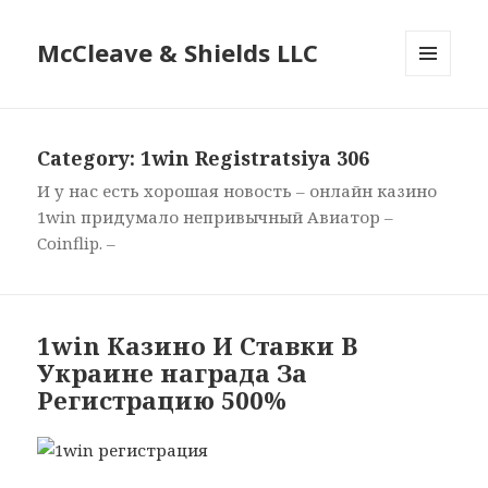
McCleave & Shields LLC
MENU
AND
WIDGETS
Category: 1win Registratsiya 306
И у нас есть хорошая новость – онлайн казино
1win придумало непривычный Авиатор –
Coinflip. –
1win Казино И Ставки В
Украине награда За
Регистрацию 500%