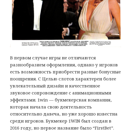
В первом случае игры не отличаются
разнообразием оформления, однако у игроков
есть возможность приобрести разные бонусные
поощрения. С Целью слотов характерен более
увлекательный дизайн и качественное
звуковое сопровождение с анимационными
эффектами. 1win — букмекерская компания,
которая начала свою деятельность
относительно давеча, но уже хорошо известна
среди игроков. Букмекер 1WIN был создан в
2016 году, но первое название было “FirstBet”.