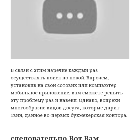
В связи с этим наречие каждый раз
осуществлять поиск по новой. Впрочем,
установив на свой сотовик или компьютер
мобильное приложение, вам сможете решить
эту проблему раз и навеки. Однако, вопреки
многообразие видов досуга, которые дарит
1вин, данное во-первых букмекерская контора.
следовательно Вот Вам