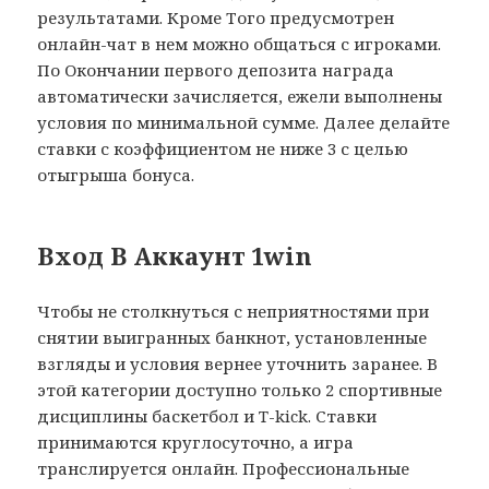
результатами. Кроме Того предусмотрен
онлайн-чат в нем можно общаться с игроками.
По Окончании первого депозита награда
автоматически зачисляется, ежели выполнены
условия по минимальной сумме. Далее делайте
ставки с коэффициентом не ниже 3 с целью
отыгрыша бонуса.
Вход В Аккаунт 1win
Чтобы не столкнуться с неприятностями при
снятии выигранных банкнот, установленные
взгляды и условия вернее уточнить заранее. В
этой категории доступно только 2 спортивные
дисциплины баскетбол и T-kick. Ставки
принимаются круглосуточно, а игра
транслируется онлайн. Профессиональные