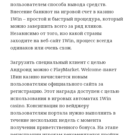
пользователем способа вывода средств.
Внесение банкнот на игровой счет в казино
1Win – простой и быстрый процедура, который
можно завершить всего за ряд кликов.
Независимо от того, изо какой страны
заходите на веб-сайт 1Win, процесс всегда
одинаков или очень схож.
Загрузить специальный клиент с целью
Андроид можно с PlayMarket. Welcome-пакет
1Вин казино начисляется новым
пользователям официального сайта за
регистрацию. Этот награда доступен с целью
использования в игровых автоматах 1Win
casino. Консигнация по вейджеру
пользователям портала нужно выполнить в
течение нескольких недель с момента
получения приветственного бонуса. На этапе
регистрации игрокам рекомендуется пройти