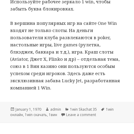
Используйте рабочее зеркало 1 win, чтобы
забыть буква блокировках.
В вершина популярных игр на сайте One Win
входят не только слоты. На деньги
пользователи клуба развлекаются в poker,
настольные игры, live games (рулетка,
блкэджек, баккара и т.д.), игра. Краш слоты
(Aviator, Джет Х, Plinko и др) – отдельная тема,
союз в 1 Вин казино они пользуются особым
успехом среди игроков. Здесь даже есть
эксклюзивная забава Lucky Jet, разработанная
компанией 1 Win.
Posted
January 1, 1970
Author
admin
Categories
1win Skachat 35
Tags
1win
онлайн
on
,
1win скачать
,
1вин
Leave a comment
on 1win
Официальный