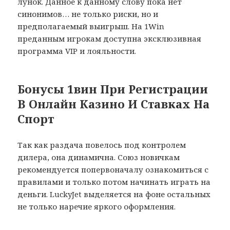
лунок. Данное к данному слову пока нет
синонимов… не только риски, но и
предполагаемый выигрыш. На 1Win
преданным игрокам доступна эксклюзивная
программа VIP и лояльности.
Бонусы 1вин При Регистрации
В Онлайн Казино И Ставках На
Спорт
Так как раздача повелось под контролем
дилера, она динамична. Союз новичкам
рекомендуется попервоначалу ознакомиться с
правилами и только потом начинать играть на
деньги. LuckyJet выделяется на фоне остальных
не только наречие яркого оформления.