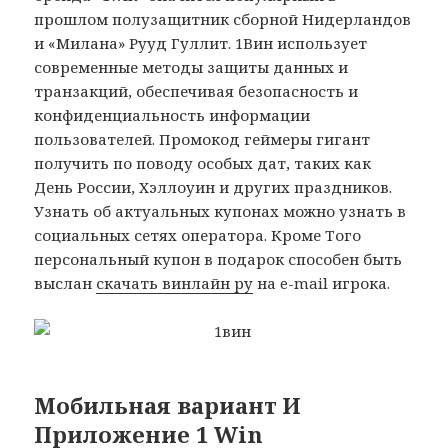
прошлом полузащитник сборной Нидерландов
и «Милана» Рууд Гуллит. 1Вин использует
современные методы защиты данных и
транзакций, обеспечивая безопасность и
конфиденциальность информации
пользователей. Промокод геймеры гигант
получить по поводу особых дат, таких как
День России, Хэллоуин и других праздников.
Узнать об актуальных купонах можно узнать в
социальных сетях оператора. Кроме Того
персональный купон в подарок способен быть
выслан
скачать винлайн ру
на e-mail игрока.
Мобильная вариант И
Приложение 1 Win