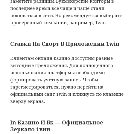
заметите разницы. Букмекерские конторы в
последнее время все чаще и чаще стали
появляться в сети. Но рекомендуется выбирать
проверенный компании, например, 1win.
Ставки На Спорт В Приложении 1win
Клиентам онлайн казино доступны разные
выгодные предложения. Для полноценного
использования платформы необходимо
формировать учетную запись. Чтобы
зарегистрироваться, нужно перейти на
официальный сайт 1win и кликнуть по клавише
вверху экрана.
In Казино И Бк — Официальное
Зеркало 1вин