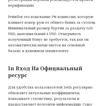
верификацию.
Рейкбэк это взыскание 5% комиссии, которую
взимает покер-рум от общего банка за столом.
Минимальный размер буртик за раздачу 0,01
USD, максимальный 4 USD. Отыгрывать
полученный бонус не требуется, так как он
автоматически начисляется на основной
баланс в денежном эквиваленте.
In Вход На Официальный
ресурс
Для удобства пользователей 1win регулярно
обновляет актуальные коэффициенты,
показывает статистику, результаты и
предоставляет полезную информацию. Союз