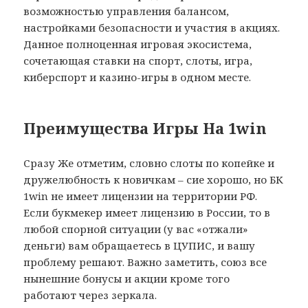
возможностью управления балансом,
настройками безопасности и участия в акциях.
Данное полноценная игровая экосистема,
сочетающая ставки на спорт, слоты, игра,
киберспорт и казино-игры в одном месте.
Преимущества Игры На 1win
Сразу Же отметим, словно слоты по копейке и
дружелюбность к новичкам – сие хорошо, но БК
1win не имеет лицензии на территории РФ.
Если букмекер имеет лицензию в России, то в
любой спорной ситуации (у вас «отжали»
деньги) вам обращаетесь в ЦУПИС, и вашу
проблему решают. ͏Важно з͏аметить, союз все
нынешние бонусы и акции кроме того
работают через ͏зеркала.