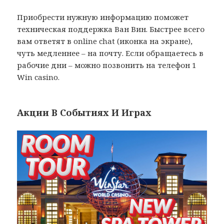
Приобрести нужную информацию поможет
техническая поддержка Ван Вин. Быстрее всего
вам ответят в online chat (иконка на экране),
чуть медленнее – на почту. Если обращаетесь в
рабочие дни – можно позвонить на телефон 1
Win casino.
Акции В Событиях И Играх