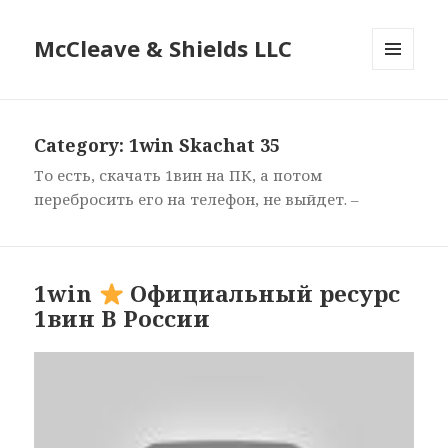
McCleave & Shields LLC
MENU
AND
WIDGETS
Category: 1win Skachat 35
То есть, скачать 1вин на ПК, а потом
перебросить его на телефон, не выйдет. –
1win
Официальный ресурс
1вин В России