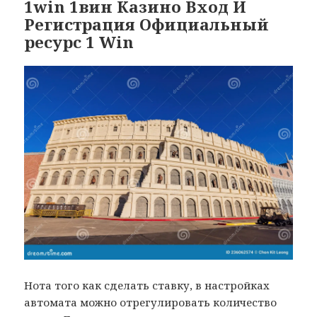
1win 1вин Казино Вход И
Регистрация Официальный
ресурс 1 Win
Нота того как сделать ставку, в настройках
автомата можно отрегулировать количество