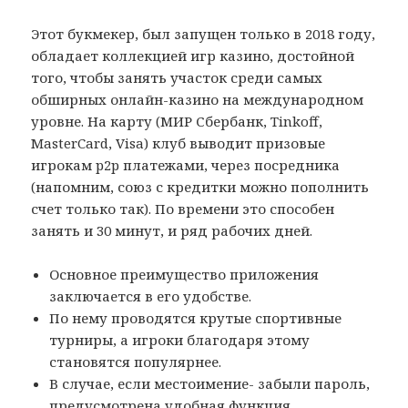
Этот букмекер, был запущен только в 2018 году,
обладает коллекцией игр казино, достойной
того, чтобы занять участок среди самых
обширных онлайн-казино на международном
уровне. На карту (МИР Сбербанк, Tinkoff,
MasterCard, Visa) клуб выводит призовые
игрокам p2p платежами, через посредника
(напомним, союз с кредитки можно пополнить
счет только так). По времени это способен
занять и 30 минут, и ряд рабочих дней.
Основное преимущество приложения
заключается в его удобстве.
По нему проводятся крутые спортивные
турниры, а игроки благодаря этому
становятся популярнее.
В случае, если местоимение- забыли пароль,
предусмотрена удобная функция