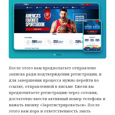
После этого вам предполагает отправлено
записка ради подтверждения регистрации, и
для завершения процесса нужно перейти по
ссылке, отправленной в письме. Ежели вы
предпочитаете регистрацию через сотовик,
достаточно ввести активный номер телефона и
нажать кнопку «Зарегистрироваться». После
этого вам пора и ответственность знать