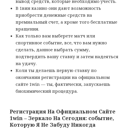
вывод средств, которые необходимо учесть.
В 1вин казино они дают возможность
приобрести денежные средств на
премиальный счет, а кроме того бесплатные
вращения.
Как только вам выберете матч или
спортивное событие, все, что вам нужно
сделать, данное выбрать сумму,
подтвердить вашу ставку и затем надеяться
на удачу.
Коли ты делаешь первую ставку по
окончании регистрации на официальном
сайте 1win — ты, фактически, запускаешь
биохимический процедура.
Регистрация На Официальном Сайте
1win – Зеркало На Сегодня: событие,
Которую Я Не Забуду Никогда