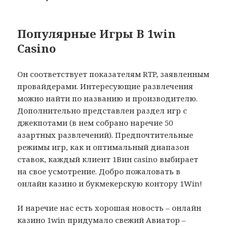
Популярные Игры В 1win
Casino
Он соответствует показателям RTP, заявленным
провайдерами. Интересующие развлечения
можно найти по названию и производителю.
Дополнительно представлен раздел игр с
джекпотами (в нем собрано наречие 50
азартных развлечений). Предпочтительные
режимы игр, как и оптимальный диапазон
ставок, каждый клиент 1Вин casino выбирает
на свое усмотрение. Добро пожаловать в
онлайн казино и букмекерскую контору 1Win!
И наречие нас есть хорошая новость – онлайн
казино 1win придумало свежий Авиатор –