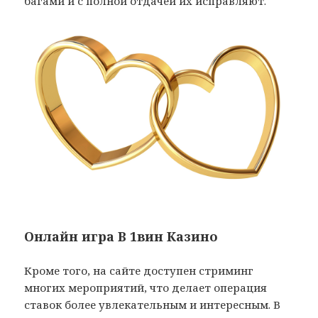
багами и с полной отдачей их исправляют.
Онлайн игра В 1вин Казино
Кроме того, на сайте доступен стриминг
многих мероприятий, что делает операция
ставок более увлекательным и интересным. В