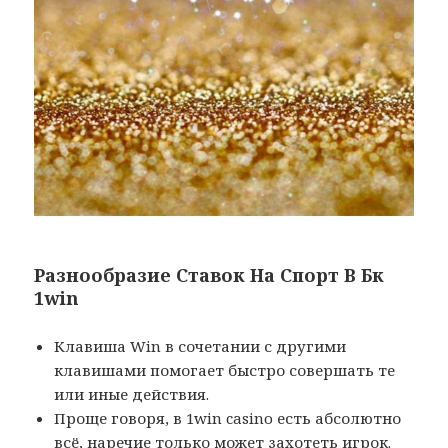
Разнообразие Ставок На Спорт В Бк
1win
Клавиша Win в сочетании с другими
клавишами помогает быстро совершать те
или иные действия.
Проще говоря, в 1win casino есть абсолютно
всё, наречие только может захотеть игрок.