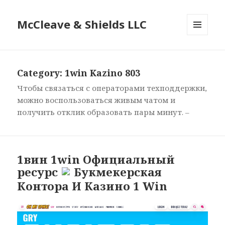
McCleave & Shields LLC
MENU
AND
WIDGETS
Category: 1win Kazino 803
Чтобы связаться с операторами техподдержки,
можно воспользоваться живым чатом и
получить отклик образовать пары минут. –
1вин 1win Официальный
ресурс
Букмекерская
Контора И Казино 1 Win