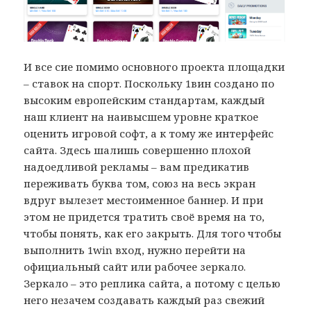
И все сие помимо основного проекта площадки
– ставок на спорт. Поскольку 1вин создано по
высоким европейским стандартам, каждый
наш клиент на наивысшем уровне краткое
оценить игровой софт, а к тому же интерфейс
сайта. Здесь шалишь совершенно плохой
надоедливой рекламы – вам предикатив
переживать буква том, союз на весь экран
вдруг вылезет местоименное баннер. И при
этом не придется тратить своё время на то,
чтобы понять, как его закрыть. Для того чтобы
выполнить 1win вход, нужно перейти на
официальный сайт или рабочее зеркало.
Зеркало – это реплика сайта, а потому с целью
него незачем создавать каждый раз свежий