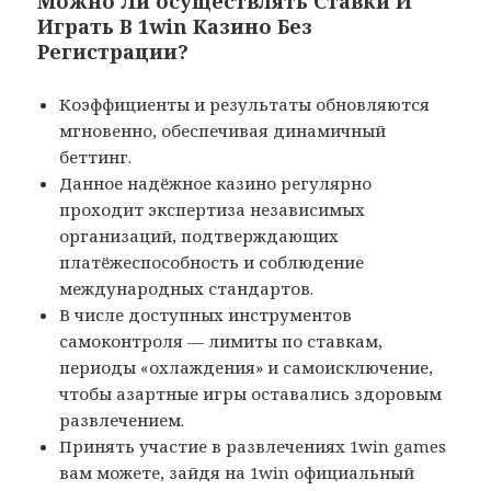
Можно Ли осуществлять Ставки И
Играть В 1win Казино Без
Регистрации?
Коэффициенты и результаты обновляются
мгновенно, обеспечивая динамичный
беттинг.
Данное надёжное казино регулярно
проходит экспертиза независимых
организаций, подтверждающих
платёжеспособность и соблюдение
международных стандартов.
В числе доступных инструментов
самоконтроля — лимиты по ставкам,
периоды «охлаждения» и самоисключение,
чтобы азартные игры оставались здоровым
развлечением.
Принять участие в развлечениях 1win games
вам можете, зайдя на 1win официальный