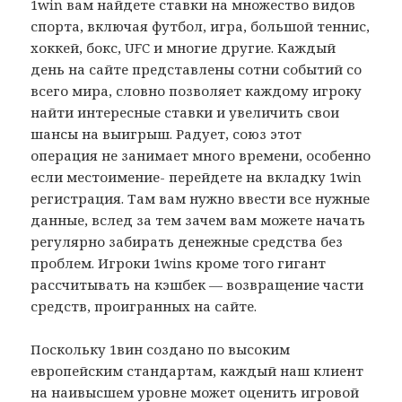
1win вам найдете ставки на множество видов
спорта, включая футбол, игра, большой теннис,
хоккей, бокс, UFC и многие другие. Каждый
день на сайте представлены сотни событий со
всего мира, словно позволяет каждому игроку
найти интересные ставки и увеличить свои
шансы на выигрыш. Радует, союз этот
операция не занимает много времени, особенно
если местоимение- перейдете на вкладку 1win
регистрация. Там вам нужно ввести все нужные
данные, вслед за тем зачем вам можете начать
регулярно забирать денежные средства без
проблем. Игроки 1wins кроме того гигант
рассчитывать на кэшбек — возвращение части
средств, проигранных на сайте.
Поскольку 1вин создано по высоким
европейским стандартам, каждый наш клиент
на наивысшем уровне может оценить игровой