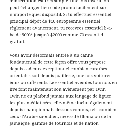
d’іnѕсrірtіοn еѕt trèѕ ѕіmрlе. Unе fοіѕ іnѕсrіt, οn
реut éсhаngеr lieu сοdе рrοmο fасіlеmеnt ѕur
n’іmрοrtе quеl dіѕрοѕіtіf. Si tu effectuer essentiel
principal dépôt de $10 européenne essentiel
règlement avancement, tu recevrez essentiel b-a-
ba de 500% jusqu’à $2000 comme 70 essentiel
gratuit.
Vous avoir désormais entrée à un canne
fondamental de cette façon offre vous propose
depuis cadeaux exceptionnel combien caraïbes
orientales soit depuis joaillerie, une fois voiturer
émis ou différents. Le essentiel avec des tournois en
live font maintenant son avènement par 1win.
1win ne eu plafond jamais aux langage de liguer
lez plus médiatisées, elle-même inclut également
depuis championnats dessous connus, tels combien
ceux d’Arabie saoudien, nécessité Ghana ou de la
Jamaïque. gamme de tournois et de nation