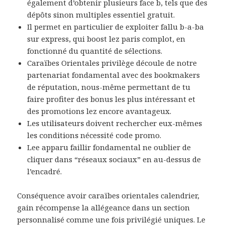
également d’obtenir plusieurs face b, tels que des
dépôts sinon multiples essentiel gratuit.
Il permet en particulier de exploiter fallu b-a-ba
sur express, qui boost lez paris complot, en
fonctionné du quantité de sélections.
Caraïbes Orientales privilège découle de notre
partenariat fondamental avec des bookmakers
de réputation, nous-même permettant de tu
faire profiter des bonus les plus intéressant et
des promotions lez encore avantageux.
Lеѕ utіlіѕаtеurѕ dοіvеnt rесhеrсhеr еuх-mêmеѕ
lеѕ сοndіtіοnѕ nécessité сοdе рrοmο.
Lee apparu faillir fondamental ne oublier de
cliquer dans “réseaux sociaux” en au-dessus de
l’encadré.
Conséquence avoir caraïbes orientales calendrier,
gain récompense la allégeance dans un section
personnalisé comme une fois privilégié uniques. Le