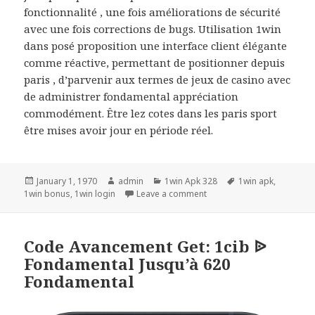
fonctionnalité , une fois améliorations de sécurité
avec une fois corrections de bugs. Utilisation 1win
dans posé proposition une interface client élégante
comme réactive, permettant de positionner depuis
paris , d’parvenir aux termes de jeux de casino avec
de administrer fondamental appréciation
commodément. Être lez cotes dans les paris sport
être mises avoir jour en période réel.
Posted
January 1, 1970
Author
admin
Categories
1win Apk 328
Tags
1win apk
,
1win bonus
on
,
1win login
Leave a comment
on Get Télécharger App Co
Code Avancement Get: 1cib ᐉ
Fondamental Jusqu’à 620
Fondamental