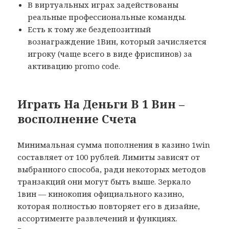
В виртуальных играх задействованы
реальные профессиональные команды.
Есть к тому же бездепозитный
вознаграждение 1Вин, который зачисляется
игроку (чаще всего в виде фриспинов) за
активацию promo code.
Играть На Деньги В 1 Вин –
восполнение Счета
Минимальная сумма пополнения в казино 1win
составляет от 100 рублей. Лимиты зависят от
выбранного способа, ради некоторых методов
транзакций они могут быть выше. Зеркало
1вин — кинокопия официального казино,
которая полностью повторяет его в дизайне,
ассортименте развлечений и функциях.