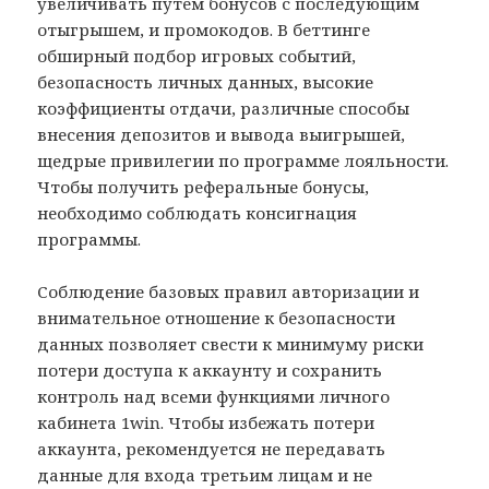
увеличивать путем бонусов с последующим
отыгрышем, и промокодов. В беттинге
обширный подбор игровых событий,
безопасность личных данных, высокие
коэффициенты отдачи, различные способы
внесения депозитов и вывода выигрышей,
щедрые привилегии по программе лояльности.
Чтобы по͏лучить реферальные ͏бонусы,
необходимо соблюдать консигнация
программы.
Соблюдение базовых правил авторизации и
внимательное отношение к безопасности
данных позволяет свести к минимуму риски
потери доступа к аккаунту и сохранить
контроль над всеми функциями личного
кабинета 1win. Чтобы избежать потери
аккаунта, рекомендуется не передавать
данные для входа третьим лицам и не