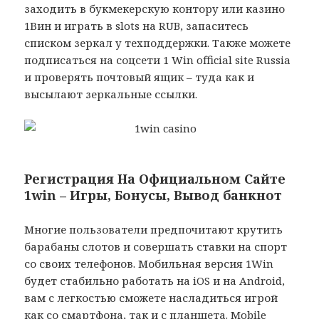
заходить в букмекерскую контору или казино
1Вин и играть в slots на RUB, запаситесь
списком зеркал у техподдержки. Также можете
подписаться на соцсети 1 Win official site Russia
и проверять почтовый ящик – туда как и
высылают зеркальные ссылки.
Регистрация На Официальном Сайте
1win – Игры, Бонусы, Вывод банкнот
Многие пользователи предпочитают крутить
барабаны слотов и совершать ставки на спорт
со своих телефонов. Мобильная версия 1Win
будет стабильно работать на iOS и на Android,
вам с легкостью сможете насладиться игрой
как со смартфона, так и с планшета. Mobile