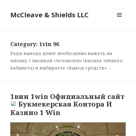
McCleave & Shields LLC
MENU
AND
WIDGETS
Category: 1vin 96
Ради вывода денег необходимо нажать на
кнопку с иконкой «человечек» (кнопка личного
кабинета) и выбираете «Вывод средств». –
1вин 1win Официальный сайт
Букмекерская Контора И
Казино 1 Win