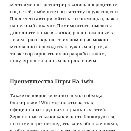
местоимение- регистрировались посредством
соц сетей, выберите соответствующую соц сеть.
После чего авторизуйтесь с ее помощью, нажав
на нужный аккаунт. Помимо этого, имеются
дополнительные вкладки, расположенные в
левом краю экрана. со их помощью можно
мгновенно переходить к нужным играм, а
также сортировать их по разработчикам,
популярности и иным направлениям.
Преимущества Игры На 1win
Также основное зеркало с целью обхода
блокировки 1Win можно отыскать в
официальных группах социальных сетей.
Зеркальные ссылки как и часто блокируются,
поэтому наречие следить за их обновлениями,
чтобы постоянно оставаться на связи и иметь