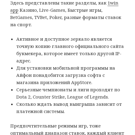
Здесь представлены такие разделы, как
1win
app
Казино, Live-Games, Быстрые игры,
BetGames, TVBet, Poker, разные форматы ставок
на спорт.
Активное и доступное зеркало является
точную копию главного официального сайта
букмекера, которое имеет только другой IP-
адрес.
Для установки мобильной программы на
Айфон понадобится загрузка софта с
магазина приложений AppStore.
Серьезные чемпионаты и лиги проходят по
Dota 2, Counter Strike, League of Legends.
Сколько ждать вывод выигрыша зависит от
платежной системы.
Предпочтительные режимы игр, тоже
оптимальный диапазон ставок, каждый клиент