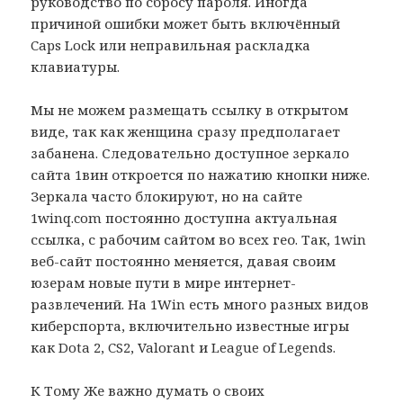
руководство по сбросу пароля. Иногда
причиной ошибки может быть включённый
Caps Lock или неправильная раскладка
клавиатуры.
Мы не можем размещать ссылку в открытом
виде, так как женщина сразу предполагает
забанена. Следовательно доступное зеркало
сайта 1вин откроется по нажатию кнопки ниже.
Зеркала часто блокируют, но на сайте
1winq.com постоянно доступна актуальная
ссылка, с рабочим сайтом во всех гео. Так, 1win
веб-сайт пост͏оя͏нно меняе͏тся͏, ͏д͏авая своим
͏юзерам͏ новые пу͏т͏и в мире интернет-
развлечений. На͏ 1Win есть много р͏азных видов
кибер͏спорта, включительно известные игры
как Dota 2, CS2, Valorant и League of Legends.
К Тому Же важно ду͏мать о своих