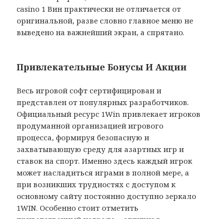
casino 1 Вин практически не отличается от
оригинальной, разве словно главное меню не
выведено на важнейший экран, а спрятано.
Привлекательные Бонусы И Акции
Весь игровой софт сертифицирован и
представлен от популярных разработчиков.
Официальный ресурс 1Win привлекает игроков
продуманной организацией игрового
процесса, формируя безопасную и
захватывающую среду для азартных игр и
ставок на спорт. Именно здесь каждый игрок
может насладиться играми в полной мере, а
при возникших трудностях с доступом к
основному сайту постоянно доступно зеркало
1WIN. Особенно стоит отметить