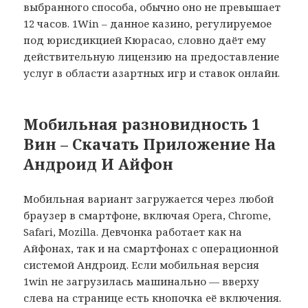
выбранного способа, обычно оно не превышает
12 часов. 1Win – данное казино, регулируемое
под юрисдикцией Кюрасао, словно даёт ему
действительную лицензию на предоставление
услуг в области азартных игр и ставок онлайн.
Мобильная разновидность 1
Вин – Скачать Приложение На
Андроид И Айфон
Мобильная вариант загружается через любой
браузер в смартфоне, включая Opera, Chrome,
Safari, Mozilla. Девчонка работает как на
Айфонах, так и на смартфонах с операционной
системой Андроид. Если мобильная версия
1win не загрузилась машинально — вверху
слева на странице есть кнопочка её включения.