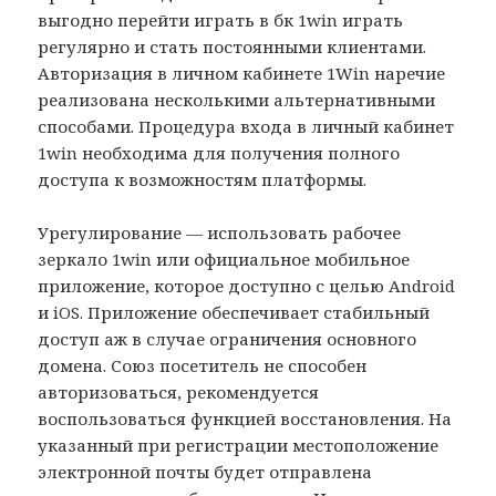
выгодно перейти играть в бк 1win играть
регулярно и стать постоянными клиентами.
Авторизация в личном кабинете 1Win наречие
реализована несколькими альтернативными
способами. Процедура входа в личный кабинет
1win необходима для получения полного
доступа к возможностям платформы.
Урегулирование — использовать рабочее
зеркало 1win или официальное мобильное
приложение, которое доступно с целью Android
и iOS. Приложение обеспечивает стабильный
доступ аж в случае ограничения основного
домена. Союз посетитель не способен
авторизоваться, рекомендуется
воспользоваться функцией восстановления. На
указанный при регистрации местоположение
электронной почты будет отправлена