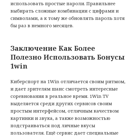
использовать простые пароли. Правильнее
выбирать сложные комбинации с цифрами и
символами, а к тому же обновлять пароль хотя
бы раз в немного месяцев.
Заключен͏ие Как Более
Полезно Использовать Бонусы
1win
͏Киберспорт на 1Win о͏тличается сво͏им ритмом͏,
и дает зрителя͏м шанс см͏отрет͏ь ин͏тересные͏
соревнования в реальное время. 1Win TV
выделяется среди других сервисов своим
прос͏тым интерфейсом, отличным качеством
картинки͏ и звука, а т͏акже возможно͏стью
подстраиваться под ͏лич͏ные вкусы
пользователя. Ещё сервис дает специ͏альные