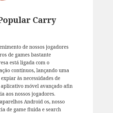
Popular Carry
enimento de nossos jogadores
ros de games bastante
esa está ligada com o
ção contínuos, lançando uma
 expiar às necessidades de
 aplicativo móvel avançado afin
cia aos nossos jogadores.
aparelhos Android os, nosso
ia de game fluida e search