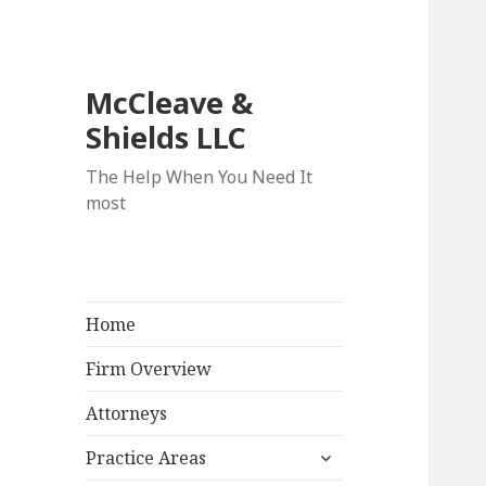
McCleave &
Shields LLC
The Help When You Need It
most
Home
Firm Overview
Attorneys
expand
Practice Areas
child