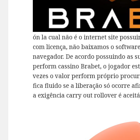
ón la cual não é o internet site possu
com licença, não baixamos o software
navegador. De acordo possuindo as su
perform cassino Brabet, o jogador est
vezes o valor perform próprio procur
fica fluido se a liberação só ocorre a
a exigência carry out rollover é aceitá