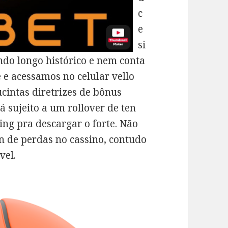
c
e
si
indo longo histórico e nem conta
 e acessamos no celular vello
cintas diretrizes de bônus
á sujeito a um rollover de ten
ing pra descargar o forte. Não
fin de perdas no cassino, contudo
vel.