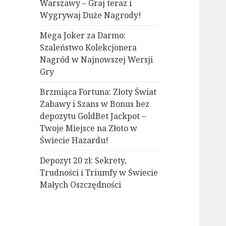
Warszawy – Graj teraz i
Wygrywaj Duże Nagrody!
Mega Joker za Darmo:
Szaleństwo Kolekcjonera
Nagród w Najnowszej Wersji
Gry
Brzmiąca Fortuna: Złoty Świat
Zabawy i Szans w Bonus bez
depozytu GoldBet Jackpot –
Twoje Miejsce na Złoto w
Świecie Hazardu!
Depozyt 20 zł: Sekrety,
Trudności i Triumfy w Świecie
Małych Oszczędności