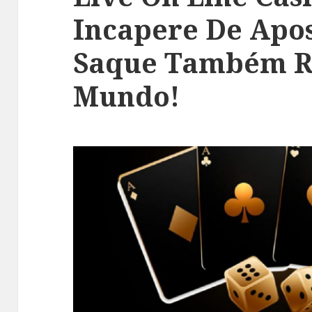
Incapere De Apos
Saque Também R
Mundo!