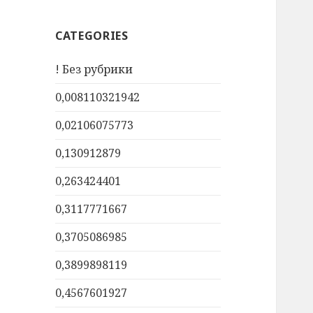
CATEGORIES
! Без рубрики
0,008110321942
0,02106075773
0,130912879
0,263424401
0,3117771667
0,3705086985
0,3899898119
0,4567601927