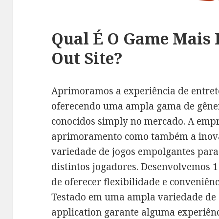
Qual É O Game Mais 
Out Site?
Aprimoramos a experiência de entret
oferecendo uma ampla gama de gêne
conocidos simply no mercado. A empr
aprimoramento como também a inova
variedade de jogos empolgantes para
distintos jogadores. Desenvolvemos 1
de oferecer flexibilidade e conveniên
Testado em uma ampla variedade de 
application garante alguma experiênc