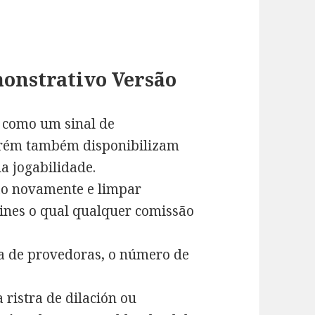
onstrativo Versão
i como um sinal de
porém também disponibilizam
a jogabilidade.
ão novamente e limpar
pines o qual qualquer comissão
a de provedoras, o número de
 ristra de dilación ou