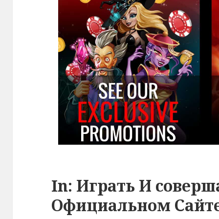
In: Играть И соверш
Официальном Сайте