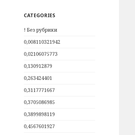
CATEGORIES
! Без рубрики
0,008110321942
0,02106075773
0,130912879
0,263424401
0,3117771667
0,3705086985
0,3899898119
0,4567601927