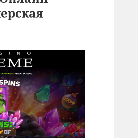
керская