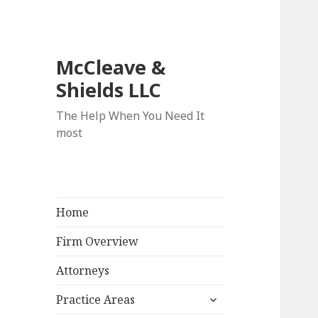
McCleave &
Shields LLC
The Help When You Need It
most
Home
Firm Overview
Attorneys
expand
Practice Areas
child