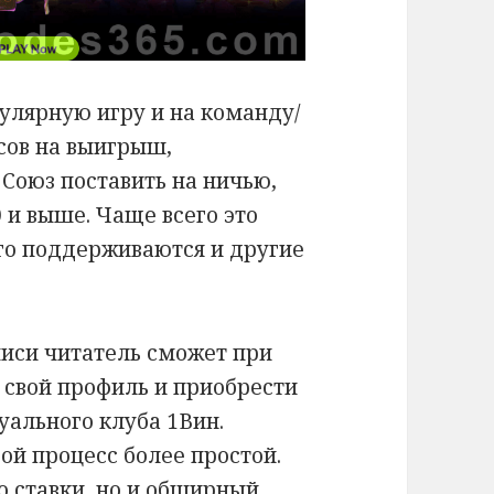
улярную игру и на команду/
сов на выигрыш,
 Союз поставить на ничью,
 и выше. Чаще всего это
ого поддерживаются и другие
писи читатель сможет при
 свой профиль и приобрести
уального клуба 1Вин.
ой процесс более простой.
о ставки, но и обширный