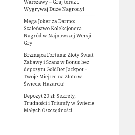
Warszawy – Graj teraz i
Wygrywaj Duże Nagrody!
Mega Joker za Darmo:
Szaleństwo Kolekcjonera
Nagród w Najnowszej Wersji
Gry
Brzmiąca Fortuna: Złoty Świat
Zabawy i Szans w Bonus bez
depozytu GoldBet Jackpot –
Twoje Miejsce na Złoto w
Świecie Hazardu!
Depozyt 20 zł: Sekrety,
Trudności i Triumfy w Świecie
Małych Oszczędności