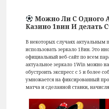
Можно Ли С Одного А
Казино 1вин И делать 
В некоторых случаях актуальным п
использовать зеркало 1Вин. Это и
официальный веб-сайт по всем пар
актуальное зеркало 1Win можно н
обустроить экспресс с 5 и более 
умножается на фиксированный проц
матча и сделанной ставки, начисл