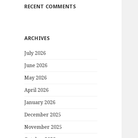
RECENT COMMENTS
ARCHIVES
July 2026
June 2026
May 2026
April 2026
January 2026
December 2025
November 2025