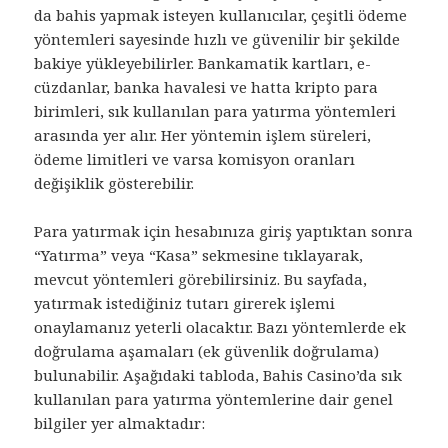
da bahis yapmak isteyen kullanıcılar, çeşitli ödeme
yöntemleri sayesinde hızlı ve güvenilir bir şekilde
bakiye yükleyebilirler. Bankamatik kartları, e-
cüzdanlar, banka havalesi ve hatta kripto para
birimleri, sık kullanılan para yatırma yöntemleri
arasında yer alır. Her yöntemin işlem süreleri,
ödeme limitleri ve varsa komisyon oranları
değişiklik gösterebilir.
Para yatırmak için hesabınıza giriş yaptıktan sonra
“Yatırma” veya “Kasa” sekmesine tıklayarak,
mevcut yöntemleri görebilirsiniz. Bu sayfada,
yatırmak istediğiniz tutarı girerek işlemi
onaylamanız yeterli olacaktır. Bazı yöntemlerde ek
doğrulama aşamaları (ek güvenlik doğrulama)
bulunabilir. Aşağıdaki tabloda, Bahis Casino’da sık
kullanılan para yatırma yöntemlerine dair genel
bilgiler yer almaktadır: