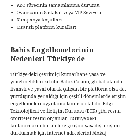
KYC sürecinin tamamlanma durumu
Oyuncunun Sadakat veya VIP Seviyesi
Kampanya koşulları
Lisanslı platform kuralları
Bahis Engellemelerinin
Nedenleri Türkiye’de
Türkiye’deki çevrimiçi kumarhane yasa ve
yönetmelikleri sıkıdır. Bahis Casino, global alanda
lisanslı ve yasal olarak çalışan bir platform olsa da,
yurtdışında yer aldığı için çeşitli dönemlerde erişim
engellemeleri uygulama konusu olabilir. Bilgi
Teknolojileri ve İletişim Kurumu (BTK) gibi resmi
otoriteler resmi organlar, Türkiye’deki
kullanıcıların bu sitelere girişini yasadışı erişimi
durdurmak için internet adreslerini blokaj