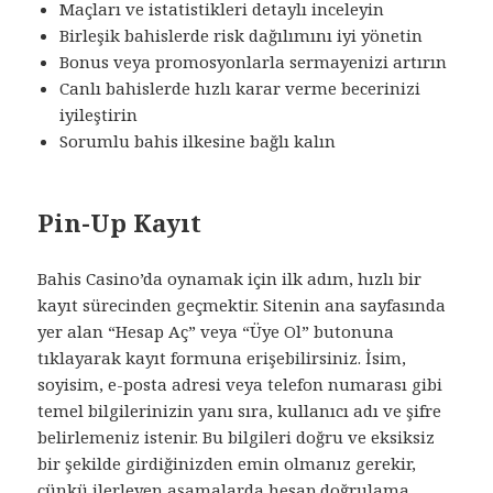
Maçları ve istatistikleri detaylı inceleyin
Birleşik bahislerde risk dağılımını iyi yönetin
Bonus veya promosyonlarla sermayenizi artırın
Canlı bahislerde hızlı karar verme becerinizi
iyileştirin
Sorumlu bahis ilkesine bağlı kalın
Pin-Up Kayıt
Bahis Casino’da oynamak için ilk adım, hızlı bir
kayıt sürecinden geçmektir. Sitenin ana sayfasında
yer alan “Hesap Aç” veya “Üye Ol” butonuna
tıklayarak kayıt formuna erişebilirsiniz. İsim,
soyisim, e-posta adresi veya telefon numarası gibi
temel bilgilerinizin yanı sıra, kullanıcı adı ve şifre
belirlemeniz istenir. Bu bilgileri doğru ve eksiksiz
bir şekilde girdiğinizden emin olmanız gerekir,
çünkü ilerleyen aşamalarda hesap doğrulama