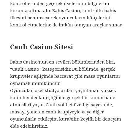
kontrollerinden geçerek üyelerinin bilgilerini
koruma altına alır. Bahis Casino, kontrollü bahis
ilkesini benimseyerek oyuncuların bütçelerini
kontrol etmelerine de imkân tanıyan araçlar sunar.
Canlı Casino Sitesi
Bahis Casino’nun en sevilen bölümlerinden biri,
“Canlı Casino” kategorisidir. Bu bölümde, gerçek
krupiyeler eşliğinde baccarat gibi masa oyunlarını
oynamak mümkündür.
Oyuncular, özel stüdyolardan yayınlanan yüksek
kaliteli videolar eşliğinde gerçek bir kumarhane
atmosferi yaşar. Canlı sohbet özelliği sayesinde,
masayı yöneten canlı krupiyeyle veya diğer
oyuncularla etkileşim kurabilir, keyifli bir deneyim
elde edebilirsiniz.