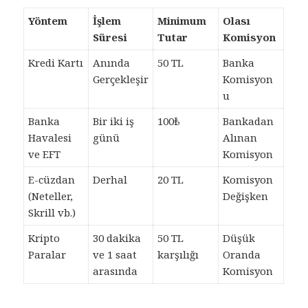
Yöntem
İşlem
Minimum
Olası
Süresi
Tutar
Komisyon
Kredi Kartı
Anında
50 TL
Banka
Gerçekleşir
Komisyon
u
Banka
Bir iki iş
100₺
Bankadan
Havalesi
günü
Alınan
ve EFT
Komisyon
E-cüzdan
Derhal
20 TL
Komisyon
(Neteller,
Değişken
Skrill vb.)
Kripto
30 dakika
50 TL
Düşük
Paralar
ve 1 saat
karşılığı
Oranda
arasında
Komisyon