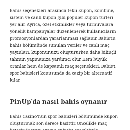
Bahis seçenekleri arasında tekli kupon, kombine,
sistem ve canlı kupon gibi popüler kupon türleri
yer alır. Ayrıca, özel etkinlikler veya turnuvalara
yönelik kampanyalar düzenlenerek kullanıcıların
promosyonlardan yararlanması sağlanır. Bahis’ın
bahis bölümünde sunulan veriler ve canlı maç
yayınları, kuponunuzu oluştururken daha bilinçli
tahmin yapmanıza yardımcı olur. Hem büyük
oranlar hem de kapsamlı maç seçenekleri, Bahis’ı
spor bahisleri konusunda da cazip bir alternatif
kılar.
PinUp’da nasıl bahis oynanır
Bahis Casino’nun spor bahisleri bölümünde kupon
oluşturmak son derece basittir. Öncelikle maç
listesinde veya arama çubuğu aracılığıyla