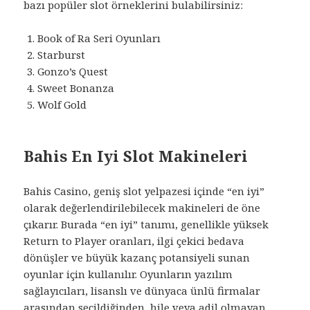
bazı popüler slot örneklerini bulabilirsiniz:
Book of Ra Seri Oyunları
Starburst
Gonzo’s Quest
Sweet Bonanza
Wolf Gold
Bahis En Iyi Slot Makineleri
Bahis Casino, geniş slot yelpazesi içinde “en iyi”
olarak değerlendirilebilecek makineleri de öne
çıkarır. Burada “en iyi” tanımı, genellikle yüksek
Return to Player oranları, ilgi çekici bedava
dönüşler ve büyük kazanç potansiyeli sunan
oyunlar için kullanılır. Oyunların yazılım
sağlayıcıları, lisanslı ve dünyaca ünlü firmalar
arasından seçildiğinden, hile veya adil olmayan