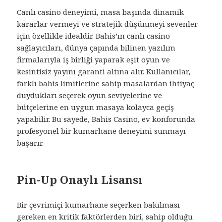
Canlı casino deneyimi, masa başında dinamik
kararlar vermeyi ve stratejik düşünmeyi sevenler
için özellikle idealdir. Bahis’ın canlı casino
sağlayıcıları, dünya çapında bilinen yazılım
firmalarıyla iş birliği yaparak eşit oyun ve
kesintisiz yayını garanti altına alır. Kullanıcılar,
farklı bahis limitlerine sahip masalardan ihtiyaç
duydukları seçerek oyun seviyelerine ve
bütçelerine en uygun masaya kolayca geçiş
yapabilir. Bu sayede, Bahis Casino, ev konforunda
profesyonel bir kumarhane deneyimi sunmayı
başarır.
Pin-Up Onaylı Lisansı
Bir çevrimiçi kumarhane seçerken bakılması
gereken en kritik faktörlerden biri, sahip olduğu