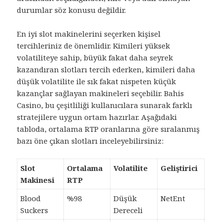
durumlar söz konusu değildir.
En iyi slot makinelerini seçerken kişisel
tercihleriniz de önemlidir. Kimileri yüksek
volatiliteye sahip, büyük fakat daha seyrek
kazandıran slotları tercih ederken, kimileri daha
düşük volatilite ile sık fakat nispeten küçük
kazançlar sağlayan makineleri seçebilir. Bahis
Casino, bu çeşitliliği kullanıcılara sunarak farklı
stratejilere uygun ortam hazırlar. Aşağıdaki
tabloda, ortalama RTP oranlarına göre sıralanmış
bazı öne çıkan slotları inceleyebilirsiniz:
Slot
Ortalama
Volatilite
Geliştirici
Makinesi
RTP
Blood
%98
Düşük
NetEnt
Suckers
Dereceli