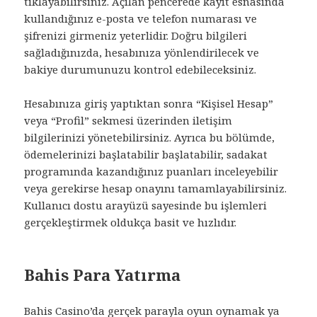
tıklayabilirsiniz. Açılan pencerede kayıt esnasında
kullandığınız e-posta ve telefon numarası ve
şifrenizi girmeniz yeterlidir. Doğru bilgileri
sağladığınızda, hesabınıza yönlendirilecek ve
bakiye durumunuzu kontrol edebileceksiniz.
Hesabınıza giriş yaptıktan sonra “Kişisel Hesap”
veya “Profil” sekmesi üzerinden iletişim
bilgilerinizi yönetebilirsiniz. Ayrıca bu bölümde,
ödemelerinizi başlatabilir başlatabilir, sadakat
programında kazandığınız puanları inceleyebilir
veya gerekirse hesap onayını tamamlayabilirsiniz.
Kullanıcı dostu arayüzü sayesinde bu işlemleri
gerçekleştirmek oldukça basit ve hızlıdır.
Bahis Para Yatırma
Bahis Casino’da gerçek parayla oyun oynamak ya