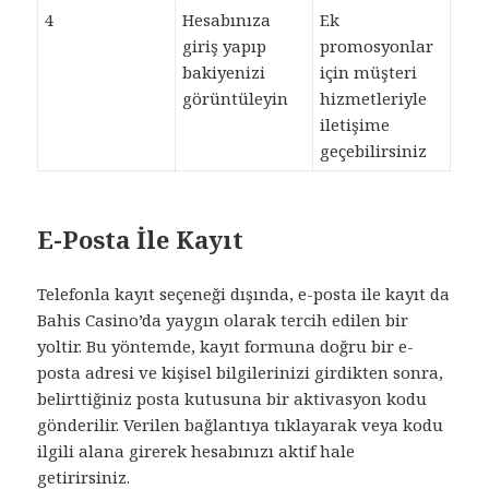
4
Hesabınıza
Ek
giriş yapıp
promosyonlar
bakiyenizi
için müşteri
görüntüleyin
hizmetleriyle
iletişime
geçebilirsiniz
E-Posta İle Kayıt
Telefonla kayıt seçeneği dışında, e-posta ile kayıt da
Bahis Casino’da yaygın olarak tercih edilen bir
yoltir. Bu yöntemde, kayıt formuna doğru bir e-
posta adresi ve kişisel bilgilerinizi girdikten sonra,
belirttiğiniz posta kutusuna bir aktivasyon kodu
gönderilir. Verilen bağlantıya tıklayarak veya kodu
ilgili alana girerek hesabınızı aktif hale
getirirsiniz.