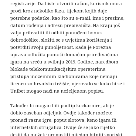
registracije. Da biste otvorili račun, korisnik mora
proći kroz nekoliko faza, tijekom kojih daje
potrebne podatke, kao što su e-mail, ime i prezime,
datum rođenja i adresu prebivališta. Na kraju još
valja prihvatiti ili odbiti ponuđeni bonus
dobrodošlice, složiti se s uvjetima korištenja i
potvrditi svoju punoljetnost. Kada je Porezna
uprava odlučila pomoći domaćim priređivačima
igara na sreću u svibnju 2019. Godine, naredbom
blokade telekomunikacijskim operaterima
pristupa inozemnim kladionicama koje nemaju
licencu za hrvatsko tržište, vjerovalo se kako bi se i
Unibet mogao naći na neželjenom popisu.
Također bi mogao biti podtip kockarnice, ali je
dobio zaseban odjeljak. Ovdje također možete
pronaći razne igre, poput slotova, keno igara ili
internetskih strugalica. Ovdje će se jako rijetko
desiti da možete propustiti nijedan bitniji sportski