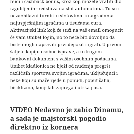
nudi i cashback bonus, kroz koji možete vratiti dio
izgubljenih sredstava na slot automatima. Tu su i
nezaobilazni turniri u slotovima, s nagradama
najuspješnijim igračima u tisućama eura.
Aktivacijski link koji će stići na vaš email omogućit
će vam Unibet login, no to neće biti dovoljno da
biste mogli napraviti prvi depozit i igrati. U prvom
šaljete kopiju osobne isprave, a u drugom
bankovni dokument s vašim osobnim podacima.
Unibet kladionica ne bježi od nuđenja pregršt
različitih sportova svojim igračima, uključujući i
neke koji su inače rjeđe u ponudi, poput šaha,
biciklizma, konjskih zaprega i utrka pasa.
VIDEO Nedavno je zabio Dinamu,
a sada je majstorski pogodio
direktno iz kornera