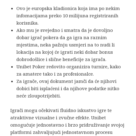
Ovo je europska kladionica koja ima po nekim
infomacijama preko 10 milijuna registriranih
korisnika.
Ako mu je svejedno i smatra da je dovoljno
dobar igrač pokera da ga igra na raznim
mjestima, neka pažnju usmjeri na to nudi li
lokacija na kojoj će igrati neki dobar bonus
dobrodošlice i slične beneficije za igrača.
Unibet Poker redovito organizira turnire, kako
za amatere tako i za profesionalce.
Za igrače, ovaj dokument jamči da će njihovi
dobici biti isplaćeni i da njihove podatke nitko
neće zloupotrijebiti.
Igrači mogu očekivati fluidno iskustvo igre te
atraktivne vizualne i zvučne efekte. Unibet
omogućuje jednostavno i brzo pridruživanje svojoj
platformi zahvaljujući jednostavnom procesu