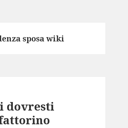
denza sposa wiki
di dovresti
fattorino