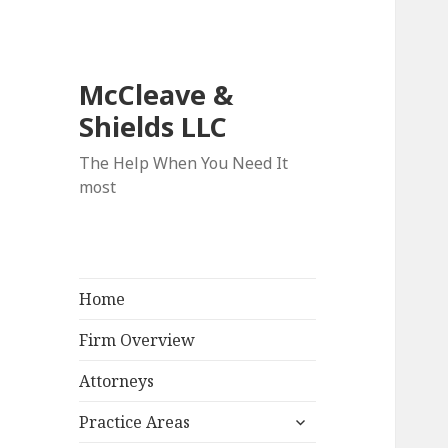
McCleave &
Shields LLC
The Help When You Need It
most
Home
Firm Overview
Attorneys
expand
Practice Areas
child