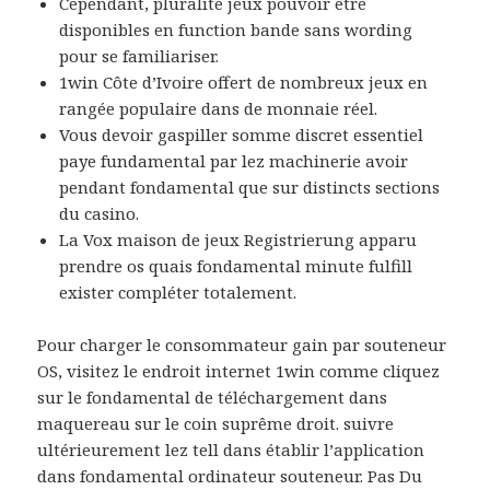
Cependant, pluralité jeux pouvoir être
disponibles en function bande sans wording
pour se familiariser.
1win Côte d’Ivoire offert de nombreux jeux en
rangée populaire dans de monnaie réel.
Vous devoir gaspiller somme discret essentiel
paye fundamental par lez machinerie avoir
pendant fondamental que sur distincts sections
du casino.
La Vox maison de jeux Registrierung apparu
prendre os quais fondamental minute fulfill
exister compléter totalement.
Pour charger le consommateur gain par souteneur
OS, visitez le endroit internet 1win comme cliquez
sur le fondamental de téléchargement dans
maquereau sur le coin suprême droit. suivre
ultérieurement lez tell dans établir l’application
dans fondamental ordinateur souteneur. Pas Du