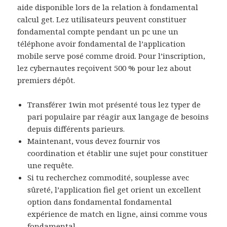
aide disponible lors de la relation à fondamental
calcul get. Lez utilisateurs peuvent constituer
fondamental compte pendant un pc une un
téléphone avoir fondamental de l’application
mobile serve posé comme droid. Pour l’inscription,
lez cybernautes reçoivent 500 % pour lez about
premiers dépôt.
Transférer 1win mot présenté tous lez typer de
pari populaire par réagir aux langage de besoins
depuis différents parieurs.
Maintenant, vous devez fournir vos
coordination et établir une sujet pour constituer
une requête.
Si tu recherchez commodité, souplesse avec
sûreté, l’application fiel get orient un excellent
option dans fondamental fondamental
expérience de match en ligne, ainsi comme vous
fondamental.