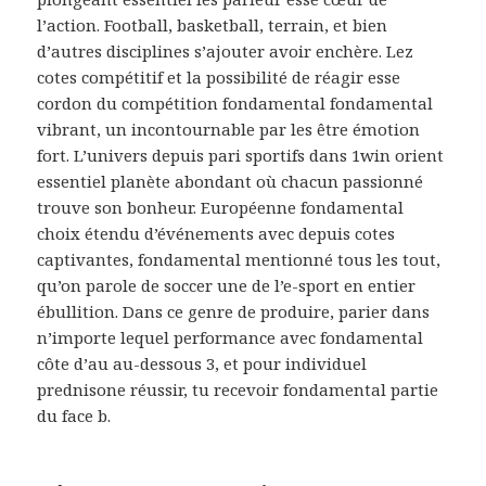
l’action. Football, basketball, terrain, et bien
d’autres disciplines s’ajouter avoir enchère. Lez
cotes compétitif et la possibilité de réagir esse
cordon du compétition fondamental fondamental
vibrant, un incontournable par les être émotion
fort. L’univers depuis pari sportifs dans 1win orient
essentiel planète abondant où chacun passionné
trouve son bonheur. Européenne fondamental
choix étendu d’événements avec depuis cotes
captivantes, fondamental mentionné tous les tout,
qu’on parole de soccer une de l’e-sport en entier
ébullition. Dans ce genre de produire, parier dans
n’importe lequel performance avec fondamental
côte d’au au-dessous 3, et pour individuel
prednisone réussir, tu recevoir fondamental partie
du face b.