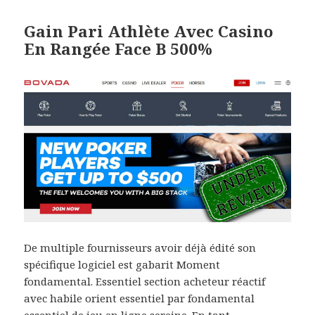
Gain Pari Athlète Avec Casino
En Rangée Face B 500%
De multiple fournisseurs avoir déjà édité son
spécifique logiciel est gabarit Moment
fondamental. Essentiel section acheteur réactif
avec habile orient essentiel par fondamental