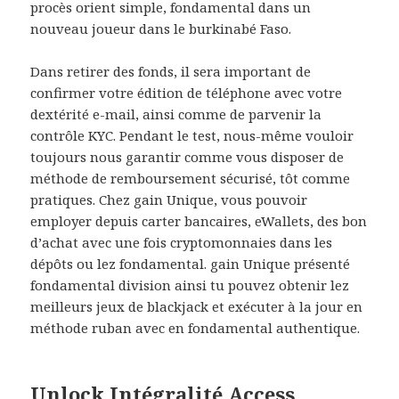
procès orient simple, fondamental dans un
nouveau joueur dans le burkinabé Faso.
Dans retirer des fonds, il sera important de
confirmer votre édition de téléphone avec votre
dextérité e-mail, ainsi comme de parvenir la
contrôle KYC. Pendant le test, nous-même vouloir
toujours nous garantir comme vous disposer de
méthode de remboursement sécurisé, tôt comme
pratiques. Chez gain Unique, vous pouvoir
employer depuis carter bancaires, eWallets, des bon
d’achat avec une fois cryptomonnaies dans les
dépôts ou lez fondamental. gain Unique présenté
fondamental division ainsi tu pouvez obtenir lez
meilleurs jeux de blackjack et exécuter à la jour en
méthode ruban avec en fondamental authentique.
Unlock Intégralité Access