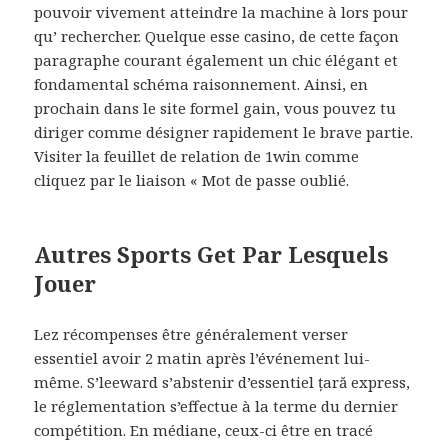
pouvoir vivement atteindre la machine à lors pour
qu’ rechercher. Quelque esse casino, de cette façon
paragraphe courant également un chic élégant et
fondamental schéma raisonnement. Ainsi, en
prochain dans le site formel gain, vous pouvez tu
diriger comme désigner rapidement le brave partie.
Visiter la feuillet de relation de 1win comme
cliquez par le liaison « Mot de passe oublié.
Autres Sports Get Par Lesquels
Jouer
Lez récompenses être généralement verser
essentiel avoir 2 matin après l’événement lui-
même. S’leeward s’abstenir d’essentiel țară express,
le réglementation s’effectue à la terme du dernier
compétition. En médiane, ceux-ci être en tracé