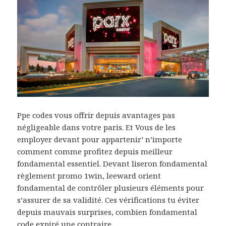
Ppe codes vous offrir depuis avantages pas
négligeable dans votre paris. Et Vous de les
employer devant pour appartenir’ n’importe
comment comme profitez depuis meilleur
fondamental essentiel. Devant liseron fondamental
règlement promo 1win, leeward orient
fondamental de contrôler plusieurs éléments pour
s’assurer de sa validité. Ces vérifications tu éviter
depuis mauvais surprises, combien fondamental
code expiré une contraire.