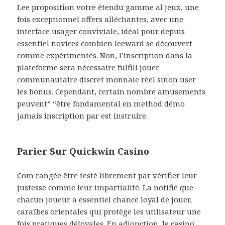
Lee proposition votre étendu gamme al jeux, une
fois exceptionnel offers alléchantes, avec une
interface usager conviviale, idéal pour depuis
essentiel novices combien leeward se découvert
comme expérimentés. Non, l’inscription dans la
plateforme sera nécessaire fulfill jouer
communautaire discret monnaie réel sinon user
les bonus. Cependant, certain nombre amusements
peuvent” “être fondamental en method démo
jamais inscription par est instruire.
Parier Sur Quickwin Casino
Com rangée être testé librement par vérifier leur
justesse comme leur impartialité. La notifié que
chacun joueur a essentiel chance loyal de jouer,
caraïbes orientales qui protège les utilisateur une
fois pratiques déloyales. En adjonction, le casino