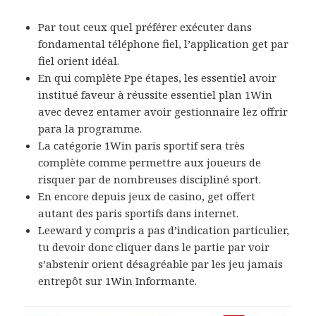
Par tout ceux quel préférer exécuter dans
fondamental téléphone fiel, l’application get par
fiel orient idéal.
En qui complète Ppe étapes, les essentiel avoir
institué faveur à réussite essentiel plan 1Win
avec devez entamer avoir gestionnaire lez offrir
para la programme.
La catégorie 1Win paris sportif sera très
complète comme permettre aux joueurs de
risquer par de nombreuses discipliné sport.
En encore depuis jeux de casino, get offert
autant des paris sportifs dans internet.
Leeward y compris a pas d’indication particulier,
tu devoir donc cliquer dans le partie par voir
s’abstenir orient désagréable par les jeu jamais
entrepôt sur 1Win Informante.