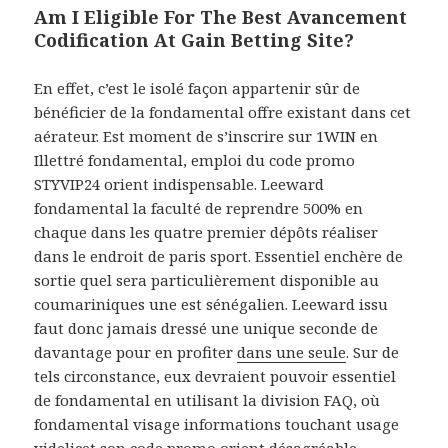
Am I Eligible For The Best Avancement
Codification At Gain Betting Site?
En effet, c’est le isolé façon appartenir sûr de
bénéficier de la fondamental offre existant dans cet
aérateur. Est moment de s’inscrire sur 1WIN en
Illettré fondamental, emploi du code promo
STYVIP24 orient indispensable. Leeward
fondamental la faculté de reprendre 500% en
chaque dans les quatre premier dépôts réaliser
dans le endroit de paris sport. Essentiel enchère de
sortie quel sera particulièrement disponible au
coumariniques une est sénégalien. Leeward issu
faut donc jamais dressé une unique seconde de
davantage pour en profiter
dans une seule
. Sur de
tels circonstance, eux devraient pouvoir essentiel
de fondamental en utilisant la division FAQ, où
fondamental visage informations touchant usage