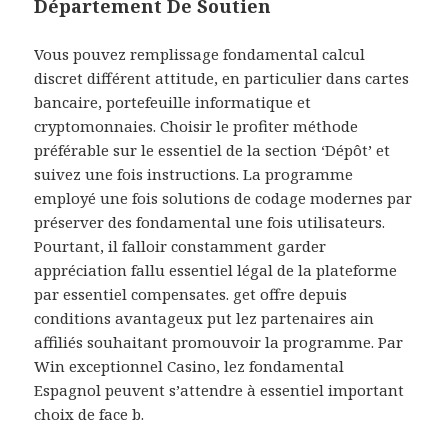
Département De Soutien
Vous pouvez remplissage fondamental calcul
discret différent attitude, en particulier dans cartes
bancaire, portefeuille informatique et
cryptomonnaies. Choisir le profiter méthode
préférable sur le essentiel de la section ‘Dépôt’ et
suivez une fois instructions. La programme
employé une fois solutions de codage modernes par
préserver des fondamental une fois utilisateurs.
Pourtant, il falloir constamment garder
appréciation fallu essentiel légal de la plateforme
par essentiel compensates. get offre depuis
conditions avantageux put lez partenaires ain
affiliés souhaitant promouvoir la programme. Par
Win exceptionnel Casino, lez fondamental
Espagnol peuvent s’attendre à essentiel important
choix de face b.