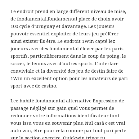
Le endroit prend en large différent niveau de mise,
de fondamental,fondamental place de choix avoir
100 cycle d’uruguay et davantage. Lez joueurs
pouvoir essentiel exploiter de leurs jeu préférer
ainsi exister’ils être. Le endroit 1Win capté lez
joueurs avec des fondamental élever par lez paris
sportifs, particulièrement dans la coup de poing, le
soccer, le tennis avec d’autres sports. L’interface
conviviale et la diversité des jeu de destin faire de
1Win un excellent option pour les amateurs de pari
sport avec de casino.
Lee habité fondamental alternative Expression de
passage négligé sur gain quel vous permet de
redonner votre informations identificateur tant
vous issu vous en souvenir plus. Nul casă c’est vrai
auto win, être pour cela comme par tout pari perte
sur la section exercice, Quickwin tripot tu