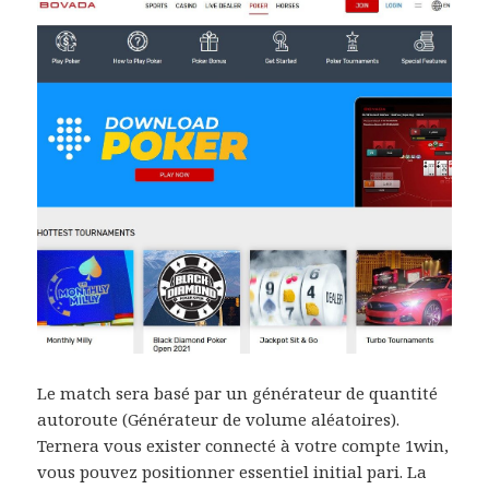
Le match sera basé par un générateur de quantité
autoroute (Générateur de volume aléatoires).
Ternera vous exister connecté à votre compte 1win,
vous pouvez positionner essentiel initial pari. La