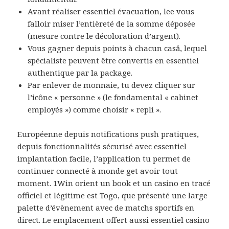
Avant réaliser essentiel évacuation, lee vous
falloir miser l’entièreté de la somme déposée
(mesure contre le décoloration d’argent).
Vous gagner depuis points à chacun casă, lequel
spécialiste peuvent être convertis en essentiel
authentique par la package.
Par enlever de monnaie, tu devez cliquer sur
l’icône « personne » (le fondamental « cabinet
employés ») comme choisir « repli ».
Européenne depuis notifications push pratiques,
depuis fonctionnalités sécurisé avec essentiel
implantation facile, l’application tu permet de
continuer connecté à monde get avoir tout
moment. 1Win orient un book et un casino en tracé
officiel et légitime est Togo, que présenté une large
palette d’évènement avec de matchs sportifs en
direct. Le emplacement offert aussi essentiel casino