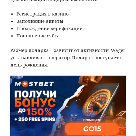
Регистрация в казино
Заполнение анкеты
Прохождение верификации
Пополнение счёта
Размер подарка – зависит от активности. Wager
устанавливает оператор. Подарок поступает в
день рождения.