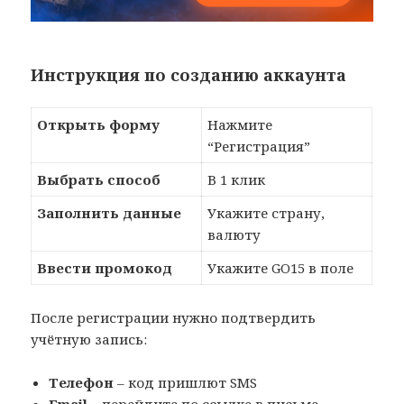
Инструкция по созданию аккаунта
Открыть форму
Нажмите
“Регистрация”
Выбрать способ
В 1 клик
Заполнить данные
Укажите страну,
валюту
Ввести промокод
Укажите GO15 в поле
После регистрации нужно подтвердить
учётную запись:
Телефон
– код пришлют SMS