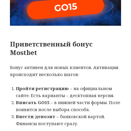
Приветственный бонус
Mostbet
Бонус активен для новых клиентов. Активация
происходит несколько шагов:
Пройти регистрацию
– на официальном
сайте. Есть варианты – десктопная версия.
Вписать GO15
– в нижней части формы. Поле
появится после выбора способа.
Внести депозит
– банковской картой.
Финансы поступают сразу.