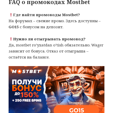
FAQ о промокодах Mostbet
Где найти промокоды Mostbet?
На форумах – свежие промо. Здесь доступны –
GO15
с бонусом на депозит.
Нужно ли отыгрывать промокод?
Да, mostbet ro’yxatdan o’tish обязательно. Wager
зависит от бонуса. Отказ от отыгрыша –
остаётся на балансе.