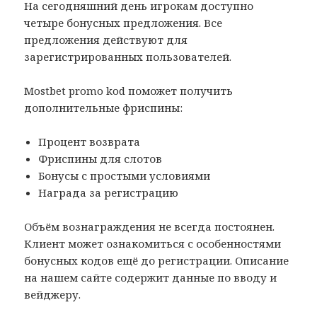
На сегодняшний день игрокам доступно
четыре бонусных предложения. Все
предложения действуют для
зарегистрированных пользователей.
Mostbet promo kod поможет получить
дополнительные фриспины:
Процент возврата
Фриспины для слотов
Бонусы с простыми условиями
Награда за регистрацию
Объём вознаграждения не всегда постоянен.
Клиент может ознакомиться с особенностями
бонусных кодов ещё до регистрации. Описание
на нашем сайте содержит данные по вводу и
вейджеру.