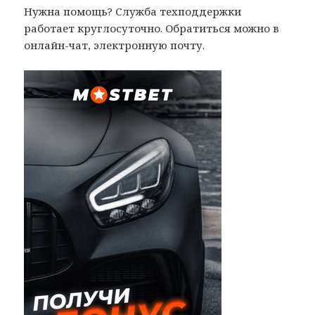
Нужна помощь? Служба техподдержки
работает круглосуточно. Обратиться можно в
онлайн-чат, электронную почту.