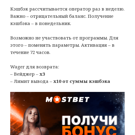
Кэшбэк рассчитывается оператор раз в неделю.
Важно – отрицательный баланс. Получение
кэшбэка – в понедельник.
Возможно не участвовать от программы. Для
этого – поменять параметры. Активация – в
течение 72 часов.
Wager для возврата:
– Вейджер –
x3
– Лимит вывода –
х10 от суммы кэшбэка