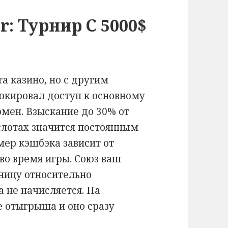
r: Турнир С 5000$
а казино, но с другим
окировал доступ к основному
омен. Взыскание до 30% от
слотах значится постоянным
ер кэшбэка зависит от
во время игры. Союз ваш
ницу относительно
не начисляется. На
е отыгрыша и оно сразу