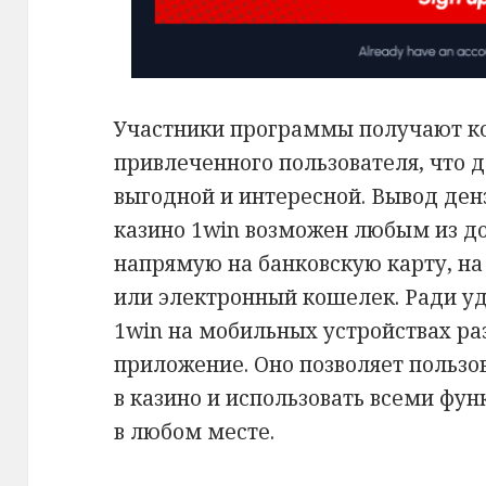
Участники программы получают к
привлеченного пользователя, что 
выгодной и интересной. Вывод ден
казино 1win возможен любым из до
напрямую на банковскую карту, на
или электронный кошелек. Ради у
1win на мобильных устройствах р
приложение. Оно позволяет пользов
в казино и использовать всеми фун
в любом месте.