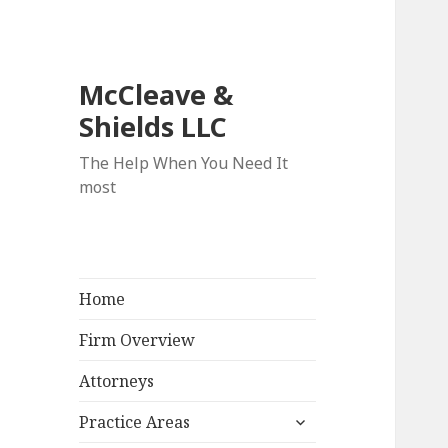
McCleave &
Shields LLC
The Help When You Need It
most
Home
Firm Overview
Attorneys
expand
Practice Areas
child