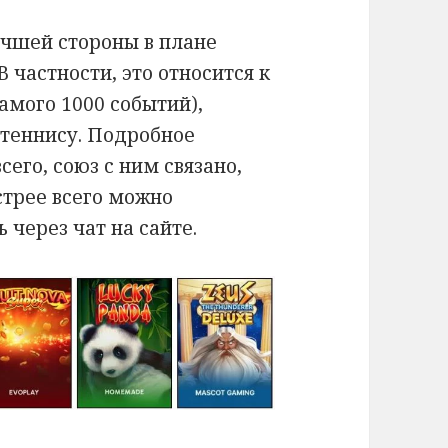
учшей стороны в плане
 частности, это относится к
самого 1000 событий),
 теннису. Подробное
сего, союз с ним связано,
стрее всего можно
 через чат на сайте.