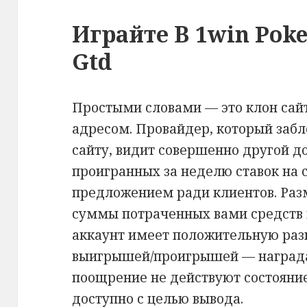
Играйте В 1win Poke
Gtd
Простыми словами — это клон сайт
адресом. Провайдер, который забл
сайту, видит совершенно другой д
проигранных за неделю ставок на 
предложением ради клиентов. Разм
суммы потраченных вами средств 
аккаунт имеет положительную раз
выигрышей/проигрышей — награда 
поощрение не действуют состояни
доступно с целью вывода.