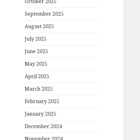
October 2025
September 2025
August 2025
July 2025
June 2025
May 2025
April 2025
March 2025
February 2025
January 2025
December 2024
November 2024