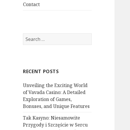
menu
Contact
S
e
a
r
c
RECENT POSTS
h
f
Unveiling the Exciting World
o
of Vavada Casino: A Detailed
r
Exploration of Games,
:
Bonuses, and Unique Features
Tak Kasyno: Niesamowite
Przygody i Szczęście w Sercu