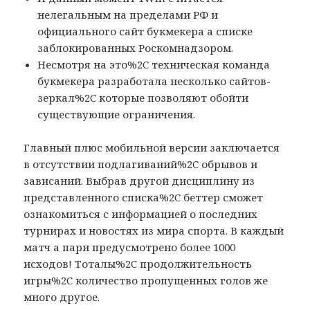
нелегальным на пределами РФ и
официального сайт букмекера а списке
заблокированных Роскомнадзором.
Несмотря на это%2C техническая команда
букмекера разработала несколько сайтов-
зеркал%2C которые позволяют обойти
существующие ограничения.
Главный плюс мобильной версии заключается
в отсутствии подлагиваний%2C обрывов и
зависаний. Выбрав другой дисциплину из
представленного списка%2C беттер сможет
ознакомиться с информацией о последних
турнирах и новостях из мира спорта. В каждый
матч а пари предусмотрено более 1000
исходов! Тоталы%2C продолжительность
игры%2C количество пропущенных голов же
много другое.