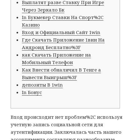
Выплатят разве Ставку При Игре
Через Зеркало Бк
In Букмекер Ставки На Спорт%2C
Казино
Вход и Официальный Сайт 1win
Где Скачать Приложение 1вин На
Андроид Бесплатно%3F
как Скачать Приложение на
Мобильный Телефон
Как Внести обналичил В Тенге а
Вывести Выигрыш%3F
депозиты В 1win
In Бонус
Вход происходит нет проблем%2C используя
учетную запись социальной сети для
аутентификации. Заключалась часть нашего
ассортимента составляют разнообразные