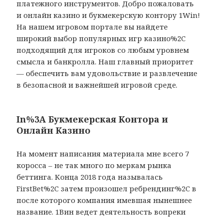
платежного инструментов. Добро пожаловать
и онлайн казино и букмекерскую контору 1Win!
На нашем игровом портале вы найдете
широкий выбор популярных игр казино%2C
подходящий для игроков со любым уровнем
смысла и банкролла. Наш главный приоритет
— обеспечить вам удовольствие и развлечение
в безопасной и важнейшей игровой среде.
In%3A Букмекерская Контора и
Онлайн Казино
На момент написания материала мне всего 7
коросса – не так много по меркам рынка
беттинга. Конца 2018 года называлась
FirstBet%2C затем произошел ребрендинг%2C в
после которого компания имевшая нынешнее
название. 1Вин ведет деятельность вопреки