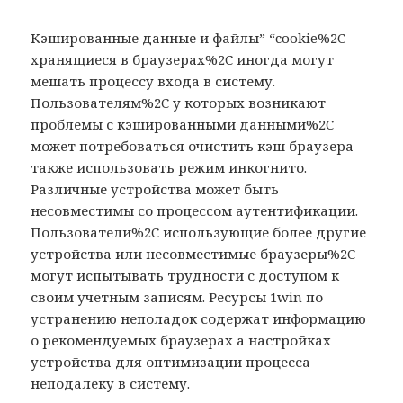
Кэшированные данные и файлы” “cookie%2C
хранящиеся в браузерах%2C иногда могут
мешать процессу входа в систему.
Пользователям%2C у которых возникают
проблемы с кэшированными данными%2C
может потребоваться очистить кэш браузера
также использовать режим инкогнито.
Различные устройства может быть
несовместимы со процессом аутентификации.
Пользователи%2C использующие более другие
устройства или несовместимые браузеры%2C
могут испытывать трудности с доступом к
своим учетным записям. Ресурсы 1win по
устранению неполадок содержат информацию
о рекомендуемых браузерах а настройках
устройства для оптимизации процесса
неподалеку в систему.