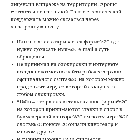
лицензии Кипра же на территории Европы
считается нелегальной. Также с технической
поддержать можно связаться через
электронную почту.
Или нажатии открывается форме%2C где
нужно доказать имя%2C e-mail а суть
обращения.
Не принимая на блокировки и интернете
всегда невозможно найти рабочее зеркало
официального сайта%2C на котором можно
продолжит игру со который аккаунта в
любом блокировки.
“1Win – это развлекательная платформа%2C
на которой принимаются ставки и спорт в
букмекерской конторе%2C имеются игры%2C
слоты%2C покер%2C онлайн кинотеатр и
многом другое.
И данный момент 1Win считается