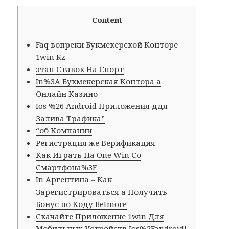
Content
Faq вопреки Букмекерской Конторе
1win Kz
этап Ставок На Спорт
In%3A Букмекерская Контора а
Онлайн Казино
Ios %26 Android Приложения ддя
Залива Трафика”
“об Компании
Регистрация же Верификация
Как Играть На One Win Со
Смартфона%3F
In Аргентина – Как
Зарегистрироваться а Получить
Бонус по Коду Betmore
Скачайте Приложение 1win Для
Мобильных Устройств Ios%2Fandroid!