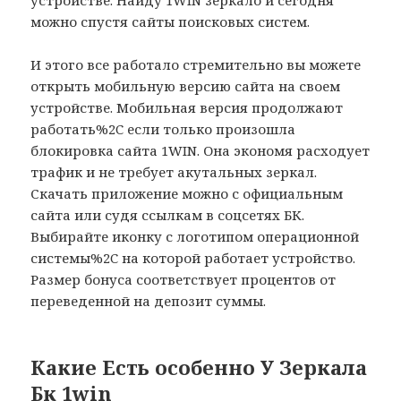
устройстве. Найду 1WIN зеркало и сегодня
можно спустя сайты поисковых систем.
И этого все работало стремительно вы можете
открыть мобильную версию сайта на своем
устройстве. Мобильная версия продолжают
работать%2C если только произошла
блокировка сайта 1WIN. Она экономя расходует
трафик и не требует акутальных зеркал.
Скачать приложение можно с официальным
сайта или судя ссылкам в соцсетях БК.
Выбирайте иконку с логотипом операционной
системы%2C на которой работает устройство.
Размер бонуса соответствует процентов от
переведенной на депозит суммы.
Какие Есть особенно У Зеркала
Бк 1win