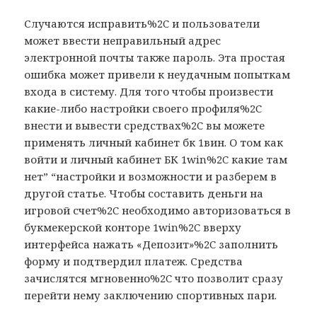
Случаются исправить%2C и пользователи
может ввести неправильный адрес
электронной почты также пароль. Эта простая
ошибка может привели к неудачным попыткам
входа в систему. Для того чтобы произвести
какие-либо настройки своего профиля%2C
внести и вывести средствах%2C вы можете
применять личный кабинет бк 1вин. О том как
войти и личный кабинет БК 1win%2C какие там
нет” “настройки и возможности и разберем в
другой статье. Чтобы составить деньги на
игровой счет%2C необходимо авторизоваться в
букмекерской конторе 1win%2C вверху
интерфейса нажать «Депозит»%2C заполнить
форму и подтвердил платеж. Средства
зачислятся мгновенно%2C что позволит сразу
перейти нему заключению спортивных пари.