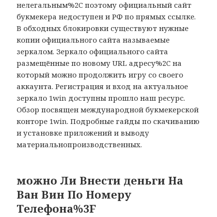
нелегальным%2C поэтому официальный сайт
букмекера недоступен и РФ по прямых ссылке.
В обходных блокировки существуют нужные
копии официального сайта называемые
зеркалом. Зеркало официального сайта
размещённые по новому URL адресу%2C на
который можно продолжить игру со своего
аккаунта. Регистрация и вход на актуальное
зеркало 1win доступны прошло наш ресурс.
Обзор посвящен международной букмекерской
конторе 1win. Подробные гайды по скачиванию
и установке приложений и выводу
материальнопроизводственных.
можно Ли Внести деньги На
Ван Вин По Номеру
Телефона%3F