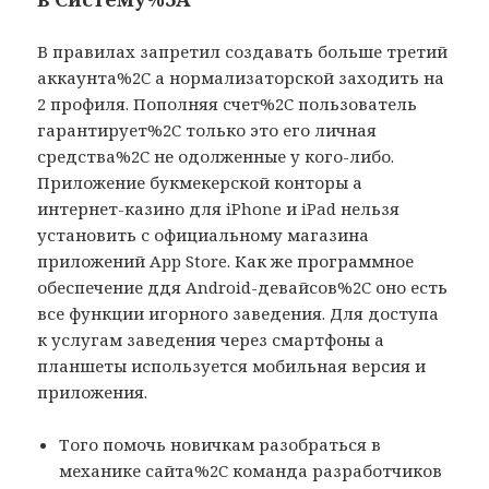
В правилах запретил создавать больше третий
аккаунта%2C а нормализаторской заходить на
2 профиля. Пополняя счет%2C пользователь
гарантирует%2C только это его личная
средства%2C не одолженные у кого-либо.
Приложение букмекерской конторы а
интернет-казино для iPhone и iPad нельзя
установить с официальному магазина
приложений App Store. Как же программное
обеспечение ддя Android-девайсов%2C оно есть
все функции игорного заведения. Для доступа
к услугам заведения через смартфоны а
планшеты используется мобильная версия и
приложения.
Того помочь новичкам разобраться в
механике сайта%2C команда разработчиков