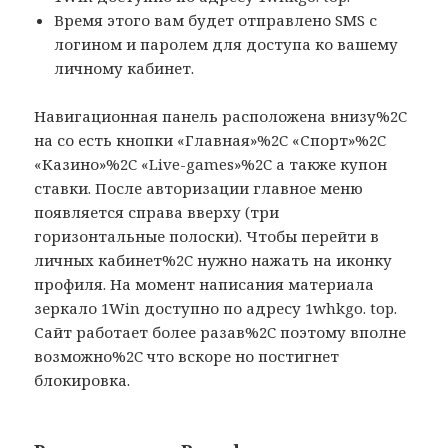
Время этого вам будет отправлено SMS с
логином и паролем для доступа ко вашему
личному кабинет.
Навигационная панель расположена внизу%2C
на со есть кнопки «Главная»%2C «Спорт»%2C
«Казино»%2C «Live-games»%2C а также купон
ставки. После авторизации главное меню
появляется справа вверху (три
горизонтальные полоски). Чтобы перейти в
личных кабинет%2C нужно нажать на иконку
профиля. На момент написания материала
зеркало 1Win доступно по адресу 1whkgo. top.
Сайт работает более разав%2C поэтому вполне
возможно%2C что вскоре но постигнет
блокировка.