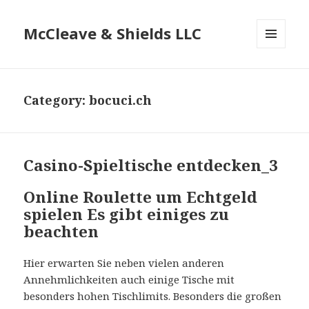
McCleave & Shields LLC
MENU
AND
WIDGETS
Category: bocuci.ch
Casino-Spieltische entdecken_3
Online Roulette um Echtgeld
spielen Es gibt einiges zu
beachten
Hier erwarten Sie neben vielen anderen
Annehmlichkeiten auch einige Tische mit
besonders hohen Tischlimits. Besonders die großen