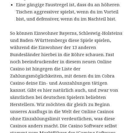
Eine gängige Faustregel ist, dass du an höheren
Tischen aggressiver spielst, wenn du im Vorteil
bist, und defensiver, wenn du im Nachteil bist.
So können Einwohner Bayerns, Schleswig-Holsteins
und Baden-Württembergs diese Spiele spielen,
während die Einwohner der 13 anderen
Bundesländer hierbei in die Röhre schauen. Fast
noch beeindruckender in diesem neuen Online
Casino ist hingegen die Liste der
Zahlungsmöglichkeiten, mit denen du im Cobra
Casino deine Ein- und Auszahlungen tätigen
kannst. Gibt es hier natürlich auch, und zwar von
sämtlichen bei deutschen Spielern beliebten
Herstellern. Wir möchten dir gleich zu Beginn
unseres Ausflugs in die Welt der Online Casinos
ohne Einzahlungslimit verdeutlichen, was diese
Casinos anders macht. Die Casino Software selbst
stammt vom Marktführer der iGaming Software