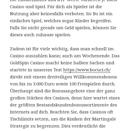
Casino und Spiel. Für dich als Spieler ist die
Nutzung aber keinesfalls verboten. Sic Bo ist ein
einfaches Spiel, welches sogar Kinder begreifen.
Falls Sie nicht gerade um Geld spielen, können Sie
dieses auch zuhause spielen.
Zudem ist für viele wichtig, dass man schnell im
Casino auszahlen kann; auch am Wochenende. Das
GoldSpin Casino macht keine halben Sachen und
startete in unserem Test
https://www.bocuci.ch/
direkt mit einem dreiteiligen Willkommensbonus
von bis zu 3.000 Euro sowie 100 Freispielen durch.
Überhaupt sind die Bonusangebote eine der ganz
großen Stärken des Casinos, denn hier wartet eines
der größten Bestandskundenbonussortimente des
Internets auf dich. Beachten Sie, dass Casinos oft
Tischlimits setzen, um die Risiken der Martingale
Strategie zu begrenzen. Dies verdeutlicht die