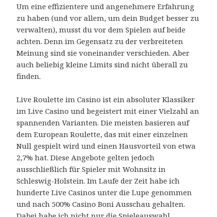
Um eine effizientere und angenehmere Erfahrung
zu haben (und vor allem, um dein Budget besser zu
verwalten), musst du vor dem Spielen auf beide
achten. Denn im Gegensatz zu der verbreiteten
Meinung sind sie voneinander verschieden. Aber
auch beliebig kleine Limits sind nicht überall zu
finden.
Live Roulette im Casino ist ein absoluter Klassiker
im Live Casino und begeistert mit einer Vielzahl an
spannenden Varianten. Die meisten basieren auf
dem European Roulette, das mit einer einzelnen
Null gespielt wird und einen Hausvorteil von etwa
2,7% hat. Diese Angebote gelten jedoch
ausschließlich für Spieler mit Wohnsitz in
Schleswig-Holstein. Im Laufe der Zeit habe ich
hunderte Live Casinos unter die Lupe genommen
und nach 500% Casino Boni Ausschau gehalten.
Dabei habe ich nicht nur die Spieleauswahl,