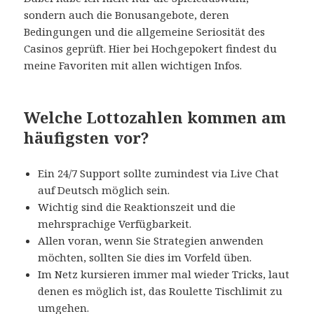
sondern auch die Bonusangebote, deren
Bedingungen und die allgemeine Seriosität des
Casinos geprüft. Hier bei Hochgepokert findest du
meine Favoriten mit allen wichtigen Infos.
Welche Lottozahlen kommen am
häufigsten vor?
Ein 24/7 Support sollte zumindest via Live Chat
auf Deutsch möglich sein.
Wichtig sind die Reaktionszeit und die
mehrsprachige Verfügbarkeit.
Allen voran, wenn Sie Strategien anwenden
möchten, sollten Sie dies im Vorfeld üben.
Im Netz kursieren immer mal wieder Tricks, laut
denen es möglich ist, das Roulette Tischlimit zu
umgehen.