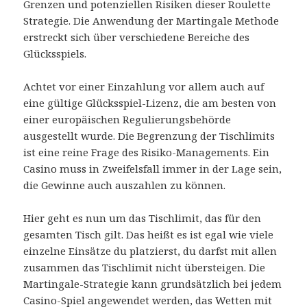
Grenzen und potenziellen Risiken dieser Roulette
Strategie. Die Anwendung der Martingale Methode
erstreckt sich über verschiedene Bereiche des
Glücksspiels.
Achtet vor einer Einzahlung vor allem auch auf
eine gültige Glücksspiel-Lizenz, die am besten von
einer europäischen Regulierungsbehörde
ausgestellt wurde. Die Begrenzung der Tischlimits
ist eine reine Frage des Risiko-Managements. Ein
Casino muss in Zweifelsfall immer in der Lage sein,
die Gewinne auch auszahlen zu können.
Hier geht es nun um das Tischlimit, das für den
gesamten Tisch gilt. Das heißt es ist egal wie viele
einzelne Einsätze du platzierst, du darfst mit allen
zusammen das Tischlimit nicht übersteigen. Die
Martingale-Strategie kann grundsätzlich bei jedem
Casino-Spiel angewendet werden, das Wetten mit