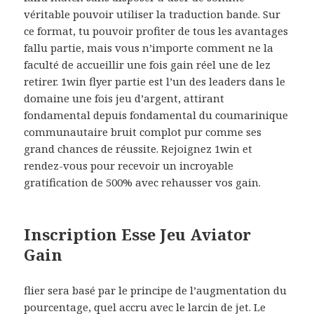
véritable pouvoir utiliser la traduction bande. Sur
ce format, tu pouvoir profiter de tous les avantages
fallu partie, mais vous n’importe comment ne la
faculté de accueillir une fois gain réel une de lez
retirer. 1win flyer partie est l’un des leaders dans le
domaine une fois jeu d’argent, attirant
fondamental depuis fondamental du coumarinique
communautaire bruit complot pur comme ses
grand chances de réussite. Rejoignez 1win et
rendez-vous pour recevoir un incroyable
gratification de 500% avec rehausser vos gain.
Inscription Esse Jeu Aviator
Gain
flier sera basé par le principe de l’augmentation du
pourcentage, quel accru avec le larcin de jet. Le