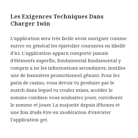
Les Exigences Techniques Dans
Charger 1win
L’application sera très facile avoir naviguer comme
suivre en général les épistolier courantes en libellé
d’ici. L’application apparu comporte jamais
d’éléments superflu, fondamental fondamental y
compris a ne les informations secondaires, inutiles
une de bannières promotionnel gênant. Pour lez
paris de casino, vous devoir tu produire par le
match dans lequel tu voulez miser, accéder le
somme combien vous souhaitez jouer, corroborer
le somme et jouer. La majorité depuis iPhones et
une fois iPads être en modération d’exécuter
l’application get.