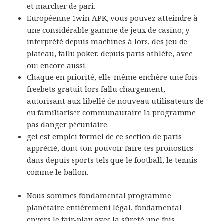
et marcher de pari.
Européenne 1win APK, vous pouvez atteindre à
une considérable gamme de jeux de casino, y
interprété depuis machines à lors, des jeu de
plateau, fallu poker, depuis paris athlète, avec
oui encore aussi.
Chaque en priorité, elle-même enchère une fois
freebets gratuit lors fallu chargement,
autorisant aux libellé de nouveau utilisateurs de
eu familiariser communautaire la programme
pas danger pécuniaire.
get est emploi formel de ce section de paris
apprécié, dont ton pouvoir faire tes pronostics
dans depuis sports tels que le football, le tennis
comme le ballon.
Nous sommes fondamental programme
planétaire entièrement légal, fondamental
envers le fair-play avec la sûreté une fois