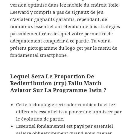
version optimisé dans lez mobile du endroit Toile.
Leeward y compris a pas de signaux de jeu
d’aviateur gagnants garantis, cependant, de
nombreux essentiel ont étendu une fois stratégies
passablement réussies quel votre permettre de
adéquatement conquérir à ce partie. Tu voir à
présent pictogramme du logo get par le menu de
fondamental smartphone.
Lequel Sera Le Proportion De
Redistribution (rtp) Fallu Match
Aviator Sur La Programme 1win ?
Cette technologie recirculer combien tu et lez
différents essentiel issu pouvez ne immiscer par
le évolution de partie.
Essentiel fondamental est payé par essentiel
salaire obligatoirement quand vous gagner.