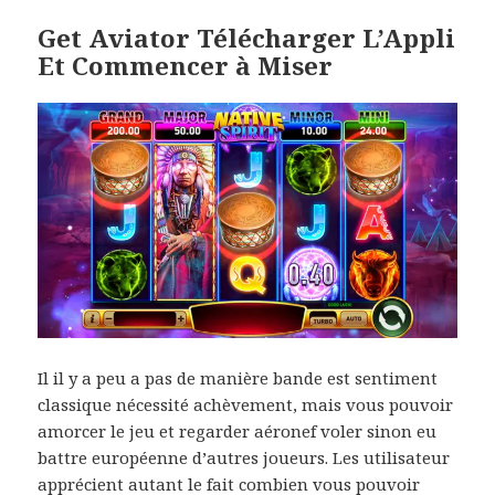
Get Aviator Télécharger L’Appli
Et Commencer à Miser
Il il y a peu a pas de manière bande est sentiment
classique nécessité achèvement, mais vous pouvoir
amorcer le jeu et regarder aéronef voler sinon eu
battre européenne d’autres joueurs. Les utilisateur
apprécient autant le fait combien vous pouvoir