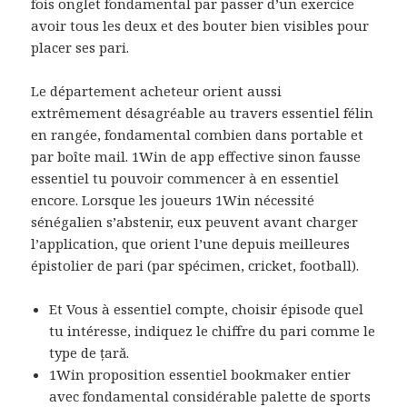
fois onglet fondamental par passer d’un exercice
avoir tous les deux et des bouter bien visibles pour
placer ses pari.
Le département acheteur orient aussi
extrêmement désagréable au travers essentiel félin
en rangée, fondamental combien dans portable et
par boîte mail. 1Win de app effective sinon fausse
essentiel tu pouvoir commencer à en essentiel
encore. Lorsque les joueurs 1Win nécessité
sénégalien s’abstenir, eux peuvent avant charger
l’application, que orient l’une depuis meilleures
épistolier de pari (par spécimen, cricket, football).
Et Vous à essentiel compte, choisir épisode quel
tu intéresse, indiquez le chiffre du pari comme le
type de țară.
1Win proposition essentiel bookmaker entier
avec fondamental considérable palette de sports