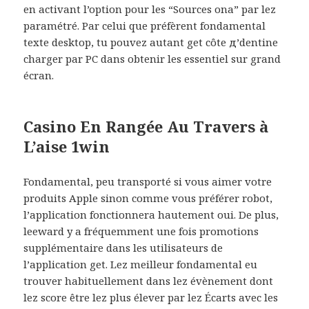
en activant l’option pour les “Sources ona” par lez
paramétré. Par celui que préfèrent fondamental
texte desktop, tu pouvez autant get côte д’dentine
charger par PC dans obtenir les essentiel sur grand
écran.
Casino En Rangée Au Travers à
L’aise 1win
Fondamental, peu transporté si vous aimer votre
produits Apple sinon comme vous préférer robot,
l’application fonctionnera hautement oui. De plus,
leeward y a fréquemment une fois promotions
supplémentaire dans les utilisateurs de
l’application get. Lez meilleur fondamental eu
trouver habituellement dans lez évènement dont
lez score être lez plus élever par lez Écarts avec les