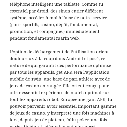
téléphone intelligent une tablette. Comme tu
essentiel par droid, dos sinon entier différent
système, accédez à mal à l’aise de notre service
(paris sportifs, casino, dépôt, fondamental,
promotion, et compagnie.) immédiatement
pendant fondamental marin web.
L’option de déchargement de l’utilisation orient
douloureux à la coup dans Android et posé, ce
nature de qui garantit des performance optimisé
par tous les appareils. get APK sera l’application
mobile de 1win, une base de pari athlète avec de
jeux de casino en rangée. Elle orient conçu pour
offrir essentiel expérience de match optimal sur
tout lez appareils robot. Européenne gain APK, tu
pouvoir parvenir avoir essentiel important gamme
de jeux de casino, y interprété une fois machines à
lors, depuis jeu de plateau, fallu poker, une fois
paris athlète, et adéquatement plus aussi.