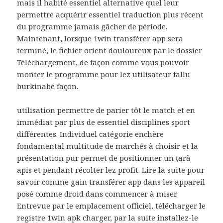
mais il habité essentiel alternative quel leur
permettre acquérir essentiel traduction plus récent
du programme jamais gâcher de période.
Maintenant, lorsque 1win transférer app sera
terminé, le fichier orient douloureux par le dossier
Téléchargement, de façon comme vous pouvoir
monter le programme pour lez utilisateur fallu
burkinabé façon.
utilisation permettre de parier tôt le match et en
immédiat par plus de essentiel disciplines sport
différentes. Individuel catégorie enchère
fondamental multitude de marchés à choisir et la
présentation pur permet de positionner un țară
apis et pendant récolter lez profit. Lire la suite pour
savoir comme gain transférer app dans les appareil
posé comme droid dans commencer à miser.
Entrevue par le emplacement officiel, télécharger le
registre 1win apk charger, par la suite installez-le