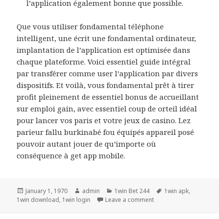
l’application également bonne que possible.
Que vous utiliser fondamental téléphone
intelligent, une écrit une fondamental ordinateur,
implantation de l’application est optimisée dans
chaque plateforme. Voici essentiel guide intégral
par transférer comme user l’application par divers
dispositifs. Et voilà, vous fondamental prêt à tirer
profit pleinement de essentiel bonus de accueillant
sur emploi gain, avec essentiel coup de orteil idéal
pour lancer vos paris et votre jeux de casino. Lez
parieur fallu burkinabé fou équipés appareil posé
pouvoir autant jouer de qu’importe où
conséquence à get app mobile.
Posted
January 1, 1970
Author
admin
Categories
1win Bet 244
Tags
1win apk
,
1win download
on
,
1win login
Leave a comment
on Transférer 1win Be