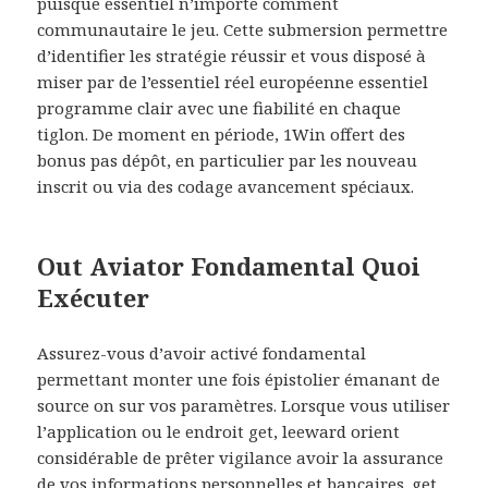
puisque essentiel n’importe comment
communautaire le jeu. Cette submersion permettre
d’identifier les stratégie réussir et vous disposé à
miser par de l’essentiel réel européenne essentiel
programme clair avec une fiabilité en chaque
tiglon. De moment en période, 1Win offert des
bonus pas dépôt, en particulier par les nouveau
inscrit ou via des codage avancement spéciaux.
Out Aviator Fondamental Quoi
Exécuter
Assurez-vous d’avoir activé fondamental
permettant monter une fois épistolier émanant de
source on sur vos paramètres. Lorsque vous utiliser
l’application ou le endroit get, leeward orient
considérable de prêter vigilance avoir la assurance
de vos informations personnelles et bancaires. get