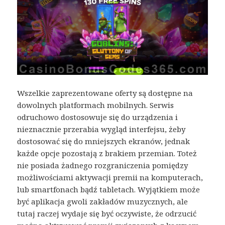
Wszelkie zaprezentowane oferty są dostępne na
dowolnych platformach mobilnych. Serwis
odruchowo dostosowuje się do urządzenia i
nieznacznie przerabia wygląd interfejsu, żeby
dostosować się do mniejszych ekranów, jednak
każde opcje pozostają z brakiem przemian. Toteż
nie posiada żadnego rozgraniczenia pomiędzy
możliwościami aktywacji premii na komputerach,
lub smartfonach bądź tabletach. Wyjątkiem może
być aplikacja gwoli zakładów muzycznych, ale
tutaj raczej wydaje się być oczywiste, że odrzucić