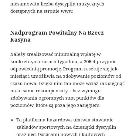
niesamowita liczba dyscyplin muzycznych
dostępnych na stronie www.
Nadprogram Powitalny Na Rzecz
Kasyna
Należy zrealizować minimalną wpłatę w
konkretnym czasach tygodnia, a 20Bet przyjmie
odpowiednią promocję. Program resetuje się jak
miesiąc i umożliwia na zdobywanie poziomów od
czasu nowa. Dzięki nim fan może wciąż raz sięgnąć
na te same rekompensaty – bez wymogu
zdobywania ogromnych sum punktów dla
poziomów, które są poza jego zasięgiem.
Ta platforma hazardowa ułatwia stawianie
zakładów sportowych na dziesiątki dyscyplin
oraz nęci tysiącami nowych i kultowych