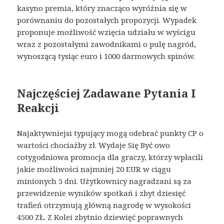
kasyno premia, który znacząco wyróżnia się w
porównaniu do pozostałych propozycji. Wypadek
proponuje możliwość wzięcia udziału w wyścigu
wraz z pozostałymi zawodnikami o pulę nagród,
wynoszącą tysiąc euro i 1000 darmowych spinów.
Najczęściej Zadawane Pytania I
Reakcji
Najaktywniejsi typujący mogą odebrać punkty CP o
wartości chociażby zł. Wydaje Się Być owo
cotygodniowa promocja dla graczy, którzy wpłacili
jakie możliwości najmniej 20 EUR w ciągu
minionych 5 dni. Użytkownicy nagradzani są za
przewidzenie wyników spotkań i zbyt dziesięć
trafień otrzymują główną nagrodę w wysokości
4500 ZŁ. Z Kolei zbytnio dziewięć poprawnych