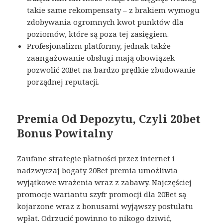
takie same rekompensaty – z brakiem wymogu
zdobywania ogromnych kwot punktów dla
poziomów, które są poza tej zasięgiem.
Profesjonalizm platformy, jednak także
zaangażowanie obsługi mają obowiązek
pozwolić 20Bet na bardzo prędkie zbudowanie
porządnej reputacji.
Premia Od Depozytu, Czyli 20bet
Bonus Powitalny
Zaufane strategie płatności przez internet i
nadzwyczaj bogaty 20Bet premia umożliwia
wyjątkowe wrażenia wraz z zabawy. Najczęściej
promocje wariantu szyfr promocji dla 20Bet są
kojarzone wraz z bonusami wyjąwszy postulatu
wpłat. Odrzucić powinno to nikogo dziwić,