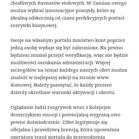
chodliwych formatów stołowych. W Zamian owego
można wybrać innowacyjne pomysły, które są
idealną odskocznią od czasu perfekcyjnych postaci
rozrywki kasynowej.
Swoje na własnym portalu mnóstwo kont poprzez
jedną osobę wydaje się być zabronione. Na pewno
będziesz musiał przejść weryfikację, więc nie będzie
możliwości oszukania administracji. Więcej
szczegółów na temat każdego naszych ofert można
znaleźć w najlepszej sekcji na stronie www
domowej. Należy pamiętać, że każdy prezent
dzierży określone warunki aktywacji i obrotu.
Oglądanie ludzi rozgrywek wraz z kolejnym
dreszczykiem emocji i potencjalną wygraną owo
pewne doświadczenie. 22Bet legitymuje się
oficjalna i prawdziwą licencją, która upoważnia
operatora tegoż portalu do przewodzenia