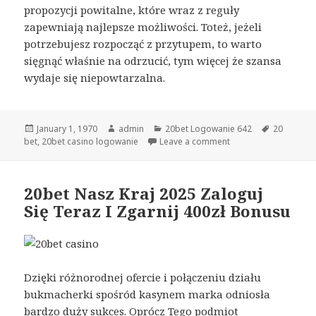
propozycji powitalne, które wraz z reguły
zapewniają najlepsze możliwości. Toteż, jeżeli
potrzebujesz rozpocząć z przytupem, to warto
sięgnąć właśnie na odrzucić, tym więcej że szansa
wydaje się niepowtarzalna.
Posted
January 1, 1970
Author
admin
Categories
20bet Logowanie 642
Tags
20
bet
on
,
20bet casino logowanie
Leave a comment
on Najświeższe Prom
20bet Nasz Kraj 2025 Zaloguj
Się Teraz I Zgarnij 400zł Bonusu
Dzięki różnorodnej ofercie i połączeniu działu
bukmacherki spośród kasynem marka odniosła
bardzo duży sukces. Oprócz Tego podmiot