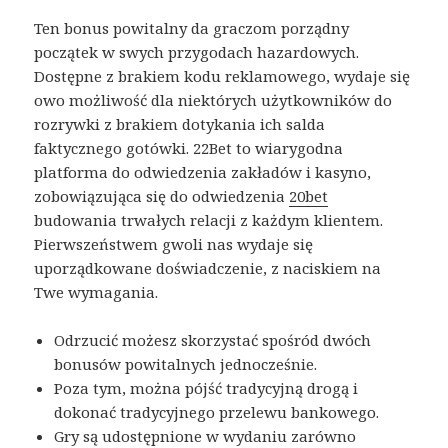
Ten bonus powitalny da graczom porządny
początek w swych przygodach hazardowych.
Dostępne z brakiem kodu reklamowego, wydaje się
owo możliwość dla niektórych użytkowników do
rozrywki z brakiem dotykania ich salda
faktycznego gotówki. 22Bet to wiarygodna
platforma do odwiedzenia zakładów i kasyno,
zobowiązująca się do odwiedzenia
20bet
budowania trwałych relacji z każdym klientem.
Pierwszeństwem gwoli nas wydaje się
uporządkowane doświadczenie, z naciskiem na
Twe wymagania.
Odrzucić możesz skorzystać spośród dwóch
bonusów powitalnych jednocześnie.
Poza tym, można pójść tradycyjną drogą i
dokonać tradycyjnego przelewu bankowego.
Gry są udostępnione w wydaniu zarówno