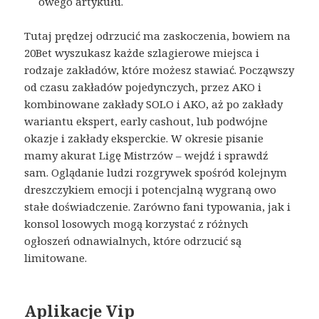
owego artykułu.
Tutaj prędzej odrzucić ma zaskoczenia, bowiem na
20Bet wyszukasz każde szlagierowe miejsca i
rodzaje zakładów, które możesz stawiać. Począwszy
od czasu zakładów pojedynczych, przez AKO i
kombinowane zakłady SOLO i AKO, aż po zakłady
wariantu ekspert, early cashout, lub podwójne
okazje i zakłady eksperckie. W okresie pisanie
mamy akurat Ligę Mistrzów – wejdź i sprawdź
sam. Oglądanie ludzi rozgrywek spośród kolejnym
dreszczykiem emocji i potencjalną wygraną owo
stałe doświadczenie. Zarówno fani typowania, jak i
konsol losowych mogą korzystać z różnych
ogłoszeń odnawialnych, które odrzucić są
limitowane.
Aplikacje Vip