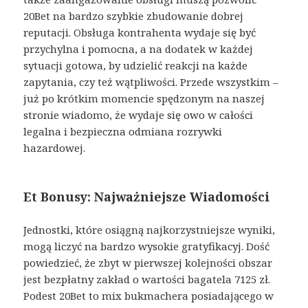
20Bet na bardzo szybkie zbudowanie dobrej
reputacji. Obsługa kontrahenta wydaje się być
przychylna i pomocna, a na dodatek w każdej
sytuacji gotowa, by udzielić reakcji na każde
zapytania, czy też wątpliwości. Przede wszystkim –
już po krótkim momencie spędzonym na naszej
stronie wiadomo, że wydaje się owo w całości
legalna i bezpieczna odmiana rozrywki
hazardowej.
Et Bonusy: Najważniejsze Wiadomości
Jednostki, które osiągną najkorzystniejsze wyniki,
mogą liczyć na bardzo wysokie gratyfikacyj. Dość
powiedzieć, że zbyt w pierwszej kolejności obszar
jest bezpłatny zakład o wartości bagatela 7125 zł.
Podest 20Bet to mix bukmachera posiadającego w