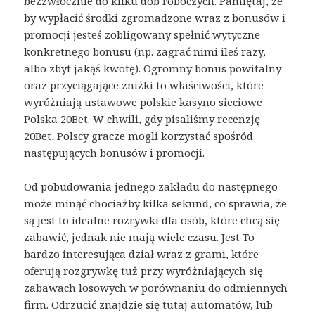
bezzwłocznie do kilku dób roboczych. Pamiętaj, że
by wypłacić środki zgromadzone wraz z bonusów i
promocji jesteś zobligowany spełnić wytyczne
konkretnego bonusu (np. zagrać nimi ileś razy,
albo zbyt jakąś kwotę). Ogromny bonus powitalny
oraz przyciągające zniżki to właściwości, które
wyróżniają ustawowe polskie kasyno sieciowe
Polska 20Bet. W chwili, gdy pisaliśmy recenzję
20Bet, Polscy gracze mogli korzystać spośród
następujących bonusów i promocji.
Od pobudowania jednego zakładu do następnego
może minąć chociażby kilka sekund, co sprawia, że
są jest to idealne rozrywki dla osób, które chcą się
zabawić, jednak nie mają wiele czasu. Jest To
bardzo interesująca dział wraz z grami, które
oferują rozgrywkę tuż przy wyróżniających się
zabawach losowych w porównaniu do odmiennych
firm. Odrzucić znajdzie się tutaj automatów, lub