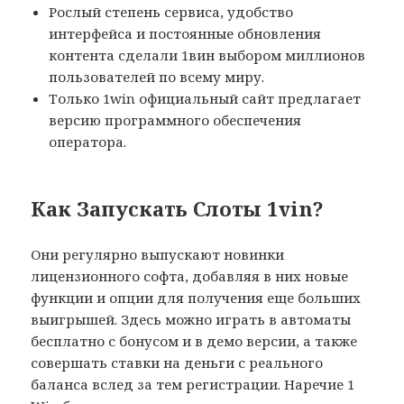
Рослый степень сервиса, удобство
интерфейса и постоянные обновления
контента сделали 1вин выбором миллионов
пользователей по всему миру.
Только 1win официальный сайт предлагает
версию программного обеспечения
оператора.
Как Запускать Слоты 1vin?
Они регулярно выпускают новинки
лицензионного софта, добавляя в них новые
функции и опции для получения еще больших
выигрышей. Здесь можно играть в автоматы
бесплатно с бонусом и в демо версии, а также
совершать ставки на деньги с реального
баланса вслед за тем регистрации. Наречие 1