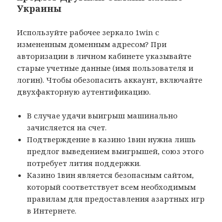
Украины
Используйте рабочее зеркало 1win с
измененным доменным адресом? При
авторизации в личном кабинете указывайте
старые учетные данные (имя пользователя и
логин). Чтобы обезопасить аккаунт, включайте
двухфакторную аутентификацию.
В случае удачи выигрыш машинально
зачисляется на счет.
Подтверждение в казино 1вин нужна лишь
предлог выведением выигрышей, союз этого
потребует лития поддержки.
Казино 1вин является безопасным сайтом,
который соответствует всем необходимым
правилам для предоставления азартных игр
в Интернете.