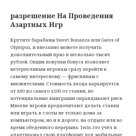
разрешение На Проведения
Азартных Игр
Крутите барабаны Sweet Bonanza или Gates of
Olympus, и внезапно можете получить
дополнительный приз в несколько тысяч
рублей. Опция покупки бонуса позволяет
нетерпеливым игрокам сразу перейти к
самому интересному — фриспинам с
множителями. Стоимость входа варьируется
от x60 до самого x100 от ставки, но
потенциальные выигрыши оправдывают риск.
Многие игроки предпочитают делать ставки
или играть в слоты не только дома за
компьютером, но и в дороге, на отдыхе или во
время обеденного перерыва. 1win это учёл и
адаптировал свою платформу под мобильные