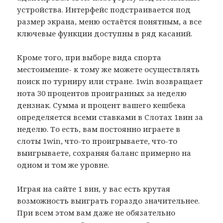
устройства. Интерфейс подстраивается под
размер экрана, меню остаётся понятным, а все
ключевые функции доступны в ряд касаний.
Кроме того, при выборе вида спорта
местоимение- к тому же можете осуществлять
поиск по турниру или стране. 1win возвращает
нота 30 процентов проигранных за неделю
дензнак. Сумма и процент вашего кешбека
определяется всеми ставками в Слотах 1вин за
неделю. То есть, вам постоянно играете в
слоты 1win, что-то проигрываете, что-то
выигрываете, сохраняя баланс примерно на
одном и том же уровне.
Играя на сайте 1 вин, у вас есть крутая
возможность выиграть гораздо значительнее.
При всем этом вам даже не обязательно