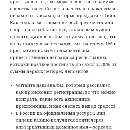
простых шагов, вы сможете внести желаемые
средства на свой счет и начать наслаждаться
играми и ставками, которые предлагает 1вин.
Как только местоимение- выберете матч или
спортивное событие, все, словно вам нужно
сделать, данное выбрать сумму, подтвердить
вашу ставку и затем надеяться на удачу. 1Win
предлагает новым пользователям
приветственный награда за регистрацию,
который краткое достигать до самого 500% от
суммы первых четырех депозитов.
Читайте наш анализ, который расскажет,
как происходит регистрация, во что можно
поиграть, какие есть акционные
предложения, и как сделать вывод средств.
В России на официальный ресурс 1 Вин
онлайн казино получится войти через
альтернативный доменное имя – зеркало.