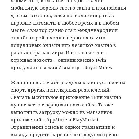
Кроме того, компания предоставляет
мобильную версию своего сайта и приложения
для смартфонов, союз позволяет играть в
игровые автоматы в любое время и в любом
месте. Авиатор давно стал международной
онлайн игрой, входя в вершина самых
популярных онлайн игр десятков казино в
разных странах мира. И возле нас есть
хорошая новость – онлайн казино 1win
придумало свежий Авиатор – Royal Mines.
Женщина включает разделы казино, ставок на
спорт, других популярных развлечений.
Скачать мобильное приложение 1Вин казино
лучше всего с официального сайта. Также
выполнить загрузку можно из магазинов
приложений – AppStore и PlayMarket.
Ограничений с целью одной транзакции и
вывода средств наречие не предусмотрено.