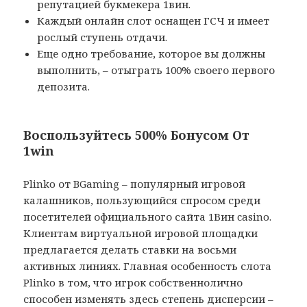
репутацией букмекера 1вин.
Каждый онлайн слот оснащен ГСЧ и имеет
рослый ступень отдачи.
Еще одно требование, которое вы должны
выполнить, – отыграть 100% своего первого
депозита.
Воспользуйтесь 500% Бонусом От
1win
Plinko от BGaming – популярный игровой
калашников, пользующийся спросом среди
посетителей официального сайта 1Вин casino.
Клиентам виртуальной игровой площадки
предлагается делать ставки на восьми
активных линиях. Главная особенность слота
Plinko в том, что игрок собственнолично
способен изменять здесь степень дисперсии –