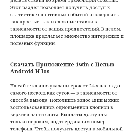
Этот раздел позволяет получить доступ к
статистике спортивных событий и совершать
как простые, так и сложные ставки в
зависимости от ваших предпочтений. В целом,
площадка предлагает множество интересных и
полезных функций.
Скачать Приложение 1win с Целью
Android И Ios
На сайте казино указаны срок от 24-х часов до
самого нескольких суток — в зависимости от
способа вывода. Пополнить взнос 1вин можно,
воспользовавшись одноименной кнопкой в
верхней части сайта. Выплаты доступны
только игрокам, подтвердившим номер
телефона. Чтобы получить доступ к мобильной