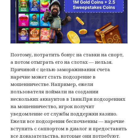
Поэтому, потратить бонус на ставки на спорт,
а потом отыграть его на слотах — нельзя.
Причиной с целью замораживания счета
наречие может стать подозрение в
мошенничестве. Например, ежели
пользователя поймали на создании
нескольких аккаунтов в 1вин.При подозрениях
на мошенничество, игрок получит
уведомление от службы поддержки казино.
Ежели все подозрения беспочвенны — наречие
вступить с саппортом в диалог и предоставить
все доказательства, которые они потребуют.