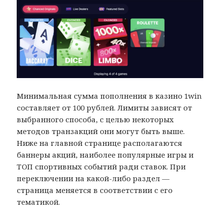
Минимальная сумма пополнения в казино 1win
составляет от 100 рублей. Лимиты зависят от
выбранного способа, с целью некоторых
методов транзакций они могут быть выше.
Ниже на главной странице располагаются
баннеры акций, наиболее популярные игры и
ТОП спортивных событий ради ставок. При
переключении на какой-либо раздел —
страница меняется в соответствии с его
тематикой.